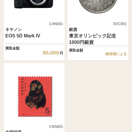
CAN001
SVC001
キヤノン
銀貨
EOS 5D Mark IV
東京オリンピック記念
1000円銀貨
買取金額
買取金額
80,000
円
銀相場による
CNS001