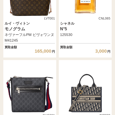
LVT001
CNL065
ルイ・ヴィトン
シャネル
モノグラム
N°5
ネヴァーフルPM ピヴォワンヌ
125530
M41245
買取金額
買取金額
165,000
3,000
円
円