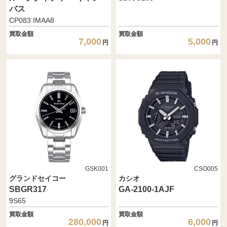
バス
CP083 IMAA8
買取金額
買取金額
7,000
5,000
円
円
GSK001
CSO005
グランドセイコー
カシオ
SBGR317
GA-2100-1AJF
9S65
買取金額
買取金額
280,000
6,000
円
円