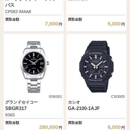
バス
CP083 IMAA8
買取金額
買取金額
7,000
5,000
円
円
GSK001
CSO005
グランドセイコー
カシオ
SBGR317
GA-2100-1AJF
9S65
買取金額
買取金額
280,000
6,000
円
円