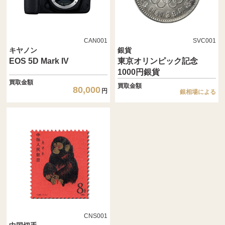
CAN001
SVC001
キヤノン
銀貨
EOS 5D Mark IV
東京オリンピック記念
1000円銀貨
買取金額
買取金額
80,000
円
銀相場による
CNS001