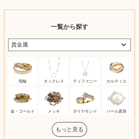
一覧から探す
指輪
ネックレス
ティファニー
カルティエ
金・ゴールド
メッキ
ダイヤモンド
パール真珠
もっと見る
マジックザギ
ルイ・ヴィト
ポケモンカー
ウェッジウッ
コーヒーメー
ザ・ノース・
ルイス・ポー
チャイルドシ
日本電信電話
ジッポー
化粧水 ローシ
タグ・ホイヤ
アニメーショ
カルバンクラ
エヴァンゲリ
デジモンカー
ノートパソコ
デスクトップ
オーディオテ
シャワーヘッ
JVCケンウッ
葉書・ポスト
エリザベスア
デュエルマス
ニンテンドー
グラフィック
ロイヤルコペ
マックツール
インゴ・マウ
ドルチェ&ガ
グランドセイ
ブライトリン
ファンデーシ
アメリカコイ
ドラゴンボー
チェンソーマ
バトルスピリ
西洋アンティ
スティールシ
ドクターマー
トム・ディク
金・ゴールド
金・ゴールド
アランドロン
富士フイルム
ヴァンガード
ゼンハイザー
カナダグース
VRゴーグル
QUOカード
ロレックス
ブランデー
ジバンシー
マニキュア
化粧ポーチ
金貨・銀貨
ワンピース
キーボード
ガラスペン
筆（ふで）
スピーカー
図書カード
エアポッズ
シルバニア
モトローラ
アルインコ
エルメス
中国切手
アイドル
日本古銭
キヤノン
呪術廻戦
ヘレンド
リョービ
コミック
ミニカー
日本電気
ガラケー
Nゲージ
AirPods
iPhone
iPhone
カシオ
マウス
茶道具
ギター
チェス
髭剃り
マキタ
リール
フロス
カシオ
指輪
指輪
競馬
古銭
辞書
PS4
帯
アイシャドウ
ゲームソフト
エクスペリア
エインズレイ
モンクレール
レ・クリント
AppleWatch
ネックレス
ネックレス
スウォッチ
シャンパン
外国コイン
ャザリング
ボールペン
バイオリン
ドライヤー
ケルヒャー
ベビーカー
リカちゃん
HOゲージ
シャネル
記念切手
シャネル
中国古銭
鬼滅の刃
デュポン
中国骨董
マイセン
サックス
ボッシュ
レイバン
シャープ
メッキ
メッキ
コーチ
ニコン
ソニー
万年筆
お米券
旅行券
ビーツ
ルアー
ボッチ
ガラホ
鉄道
着物
囲碁
絵本
図鑑
東芝
草履
iPad
PS5
ティファニー
ダイヤモンド
ティファニー
ダイヤモンド
ペンタックス
パナソニック
ウルトラマン
ギャラクシー
トランペット
ギフトカード
ヘアアイロン
電動歯ブラシ
ベビーチェア
カルティエ
ディズニー
ウイスキー
カルティエ
株主優待券
ハイコーキ
アディダス
帯締・帯留
シチズン
中国紙幣
ブリーチ
エルメス
アイコム
Zゲージ
オメガ
グッチ
観光地
チーク
古紙幣
遊戯王
陶磁器
チェロ
ソニー
ボーズ
ロッド
ナイキ
モーイ
ソニー
沖電気
Apple
iMac
口紅
絵画
将棋
雑誌
レゴ
硯
クラリネット
スナップオン
カルティエ
パール真珠
カルティエ
パール真珠
ディオール
カレンダー
ディオール
タブレット
手帳カバー
魚群探知機
ディーゼル
アルテック
岩崎通信機
八重洲無線
MacBook
xbox one
スポーツ
アナスイ
化粧下地
モニター
ダンヒル
ビール券
レイザー
ヒルティ
知育玩具
プラダ
ワイン
ライカ
リコー
掛け軸
バカラ
アンプ
テレビ
掃除機
参考書
超合金
麻雀
（zippo）
フェイス
ルセン
カー
ート
公社
ン
ド
ド
クニカ
イン
ョン
オン
PC
ー
ン
ド
ン
ド
ド
ンハーゲン
ッバーナ
スイッチ
カード
ーデン
ターズ
ボード
ラー
ズ
リーズ
コー
ョン
ッツ
ーク
チン
ソン
グ
ン
ル
ン