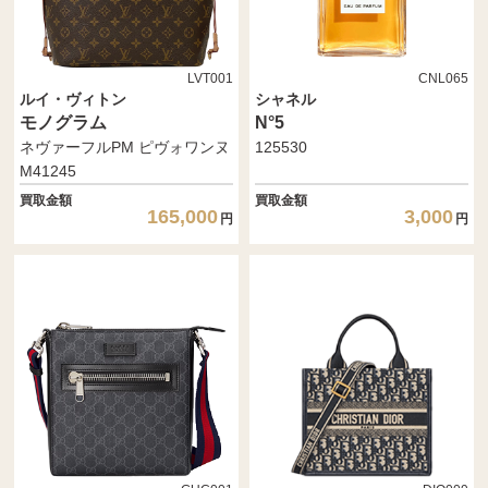
LVT001
CNL065
ルイ・ヴィトン
シャネル
モノグラム
N°5
ネヴァーフルPM ピヴォワンヌ
125530
M41245
買取金額
買取金額
165,000
3,000
円
円