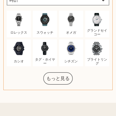
グランドセイ
ロレックス
スウォッチ
オメガ
コー
タグ・ホイヤ
ブライトリン
カシオ
シチズン
ー
グ
もっと見る
マジックザギ
ルイ・ヴィト
ポケモンカー
ウェッジウッ
コーヒーメー
ザ・ノース・
ルイス・ポー
チャイルドシ
日本電信電話
ジッポー
化粧水 ローシ
アニメーショ
カルバンクラ
エヴァンゲリ
デジモンカー
ノートパソコ
デスクトップ
オーディオテ
シャワーヘッ
インゴ・マウ
JVCケンウッ
葉書・ポスト
エリザベスア
デュエルマス
ニンテンドー
グラフィック
ロイヤルコペ
マックツール
トム・ディク
ドルチェ&ガ
ファンデーシ
アメリカコイ
ドラゴンボー
チェンソーマ
バトルスピリ
西洋アンティ
スティールシ
ドクターマー
金・ゴールド
金・ゴールド
金・ゴールド
アランドロン
富士フイルム
ヴァンガード
ゼンハイザー
カナダグース
VRゴーグル
QUOカード
ブランデー
ジバンシー
マニキュア
化粧ポーチ
金貨・銀貨
ワンピース
キーボード
ガラスペン
筆（ふで）
スピーカー
図書カード
エアポッズ
シルバニア
モトローラ
アルインコ
エルメス
中国切手
アイドル
日本古銭
キヤノン
呪術廻戦
ヘレンド
リョービ
コミック
ミニカー
日本電気
ガラケー
Nゲージ
AirPods
iPhone
iPhone
マウス
茶道具
ギター
チェス
髭剃り
マキタ
リール
ボッチ
カシオ
指輪
指輪
指輪
競馬
古銭
辞書
PS4
帯
アイシャドウ
ゲームソフト
エクスペリア
エインズレイ
モンクレール
レ・クリント
AppleWatch
ネックレス
ネックレス
ネックレス
シャンパン
外国コイン
ャザリング
ボールペン
バイオリン
ドライヤー
ケルヒャー
ベビーカー
リカちゃん
HOゲージ
シャネル
記念切手
シャネル
中国古銭
鬼滅の刃
デュポン
中国骨董
マイセン
サックス
ボッシュ
レイバン
シャープ
メッキ
メッキ
メッキ
コーチ
ニコン
ソニー
万年筆
お米券
旅行券
ビーツ
ルアー
ガラホ
鉄道
着物
囲碁
絵本
図鑑
東芝
草履
iPad
PS5
ティファニー
ダイヤモンド
ティファニー
ダイヤモンド
ティファニー
ダイヤモンド
ペンタックス
パナソニック
ウルトラマン
ギャラクシー
トランペット
ギフトカード
ヘアアイロン
電動歯ブラシ
ベビーチェア
カルティエ
ディズニー
ウイスキー
カルティエ
株主優待券
ハイコーキ
アディダス
帯締・帯留
中国紙幣
ブリーチ
エルメス
アイコム
Zゲージ
グッチ
観光地
チーク
古紙幣
遊戯王
陶磁器
チェロ
ソニー
ボーズ
ロッド
ナイキ
モーイ
ソニー
沖電気
Apple
iMac
口紅
絵画
将棋
雑誌
レゴ
硯
クラリネット
スナップオン
カルティエ
パール真珠
カルティエ
パール真珠
カルティエ
パール真珠
ディオール
カレンダー
ディオール
タブレット
手帳カバー
魚群探知機
ディーゼル
アルテック
岩崎通信機
八重洲無線
MacBook
xbox one
スポーツ
アナスイ
化粧下地
モニター
ダンヒル
ビール券
レイザー
ヒルティ
知育玩具
プラダ
ワイン
ライカ
リコー
掛け軸
バカラ
アンプ
テレビ
掃除機
参考書
超合金
麻雀
（zippo）
フェイス
ルセン
カー
ート
公社
ン
ド
ド
クニカ
イン
ョン
オン
ラー
PC
ン
ド
ン
ド
ド
ンハーゲン
ッバーナ
スイッチ
カード
ーデン
ターズ
ボード
ソン
ズ
リーズ
ョン
ッツ
ーク
チン
ン
ル
ン
MTG