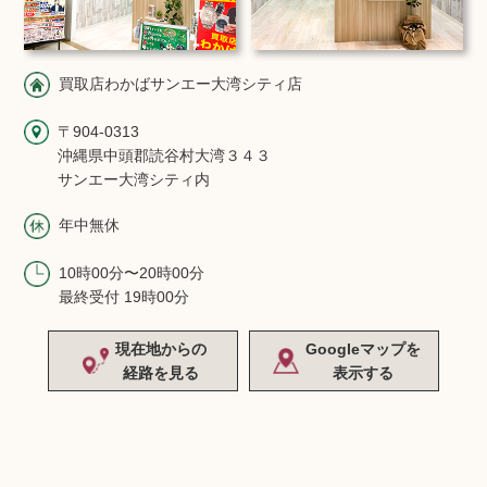
買取店わかばサンエー大湾シティ店
〒904-0313
沖縄県中頭郡読谷村大湾３４３
サンエー大湾シティ内
年中無休
10時00分〜20時00分
最終受付 19時00分
現在地からの
Googleマップを
経路を見る
表示する