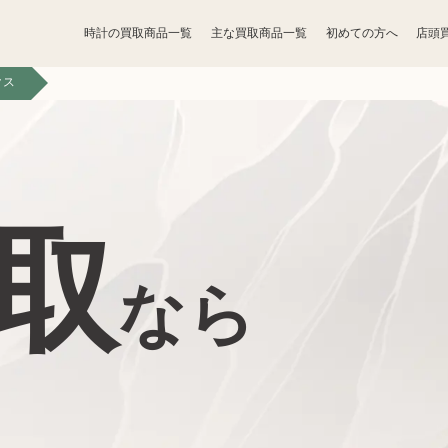
時計の買取商品一覧
主な買取商品一覧
初めての方へ
店頭
クス
宝石買取
アクセサリー買取
香水買取
化粧品買取
取
トレカ買取
ゲーム買取
なら
骨董品買取
食器買取
家電買取
工具買取
ベビー用品買取
おもちゃ買取