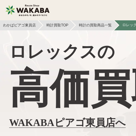
ロレッ
わかばピアゴ東員店
時計買取TOP
時計の買取商品一覧
貴金属買取
金貨・銀貨買取
ロレックスの
切手買取
テレカ買取
高価買
フィギュア買取
鉄道模型買取
文具買取
ライター買取
イヤホン
ボードゲーム買取
ヘッドホン買取
WAKABAピアゴ東員店へ
本買取
照明・ライト買取