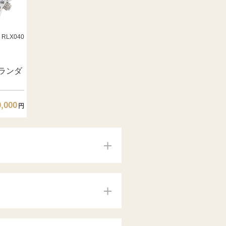
RLX040
ランダ
0,000
円