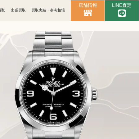
店舗情報
LINE査定
買取
出張買取
買取実績・参考相場
時計買取
ブランド買取
古銭買取
カメラ買取
パソコン
スマホ買取
周辺機器買取
楽器買取
金券買取
釣具買取
アパレル買取
電子辞書買取
黒電話買取