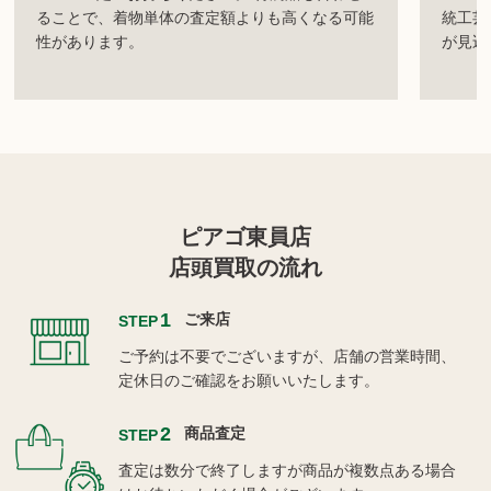
ることで、着物単体の査定額よりも高くなる可能
統工芸
性があります。
が見込
ピアゴ東員店
店頭買取の流れ
1
ご来店
STEP
ご予約は不要でございますが、店舗の営業時間、
定休日のご確認をお願いいたします。
2
商品査定
STEP
査定は数分で終了しますが商品が複数点ある場合