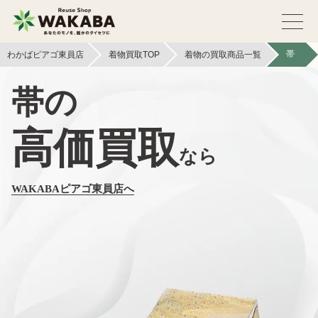
帯
わかばピアゴ東員店
着物買取TOP
着物の買取商品一覧
帯の
高価買取
なら
WAKABAピアゴ東員店へ