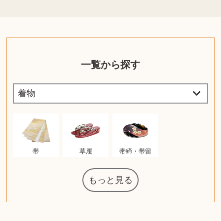
一覧から探す
帯
草履
帯締・帯留
もっと見る
マジックザギ
ルイ・ヴィト
ポケモンカー
ウェッジウッ
コーヒーメー
ザ・ノース・
ルイス・ポー
チャイルドシ
日本電信電話
ジッポー
化粧水 ローシ
タグ・ホイヤ
アニメーショ
カルバンクラ
エヴァンゲリ
デジモンカー
ノートパソコ
デスクトップ
オーディオテ
シャワーヘッ
インゴ・マウ
JVCケンウッ
葉書・ポスト
エリザベスア
デュエルマス
ニンテンドー
グラフィック
ロイヤルコペ
マックツール
トム・ディク
ドルチェ&ガ
グランドセイ
ブライトリン
ファンデーシ
アメリカコイ
ドラゴンボー
チェンソーマ
バトルスピリ
西洋アンティ
スティールシ
ドクターマー
金・ゴールド
金・ゴールド
金・ゴールド
アランドロン
富士フイルム
ヴァンガード
ゼンハイザー
カナダグース
VRゴーグル
QUOカード
ロレックス
ジバンシー
マニキュア
化粧ポーチ
金貨・銀貨
ワンピース
キーボード
ガラスペン
筆（ふで）
スピーカー
図書カード
エアポッズ
シルバニア
モトローラ
アルインコ
エルメス
中国切手
アイドル
日本古銭
キヤノン
呪術廻戦
ヘレンド
リョービ
コミック
ミニカー
日本電気
ガラケー
Nゲージ
AirPods
iPhone
iPhone
カシオ
マウス
茶道具
ギター
チェス
髭剃り
マキタ
リール
ボッチ
カシオ
指輪
指輪
指輪
競馬
古銭
辞書
PS4
アイシャドウ
ゲームソフト
エクスペリア
エインズレイ
モンクレール
レ・クリント
AppleWatch
ネックレス
ネックレス
ネックレス
スウォッチ
外国コイン
ャザリング
ボールペン
バイオリン
ドライヤー
ケルヒャー
ベビーカー
リカちゃん
HOゲージ
シャネル
記念切手
シャネル
中国古銭
鬼滅の刃
デュポン
中国骨董
マイセン
サックス
ボッシュ
レイバン
シャープ
メッキ
メッキ
メッキ
コーチ
ニコン
ソニー
万年筆
お米券
旅行券
ビーツ
ルアー
ガラホ
鉄道
着物
囲碁
絵本
図鑑
東芝
iPad
PS5
ティファニー
ダイヤモンド
ティファニー
ダイヤモンド
ティファニー
ダイヤモンド
ペンタックス
パナソニック
ウルトラマン
ギャラクシー
トランペット
ギフトカード
ヘアアイロン
電動歯ブラシ
ベビーチェア
カルティエ
ディズニー
カルティエ
株主優待券
ハイコーキ
アディダス
シチズン
中国紙幣
ブリーチ
エルメス
アイコム
Zゲージ
オメガ
グッチ
観光地
チーク
古紙幣
遊戯王
陶磁器
チェロ
ソニー
ボーズ
ロッド
ナイキ
モーイ
ソニー
沖電気
Apple
iMac
口紅
絵画
将棋
雑誌
レゴ
硯
クラリネット
スナップオン
カルティエ
パール真珠
カルティエ
パール真珠
カルティエ
パール真珠
ディオール
カレンダー
ディオール
タブレット
手帳カバー
魚群探知機
ディーゼル
アルテック
岩崎通信機
八重洲無線
MacBook
xbox one
スポーツ
アナスイ
化粧下地
モニター
ダンヒル
ビール券
レイザー
ヒルティ
知育玩具
プラダ
ライカ
リコー
掛け軸
バカラ
アンプ
テレビ
掃除機
参考書
超合金
麻雀
（zippo）
フェイス
ルセン
カー
ート
公社
ン
ド
ド
クニカ
イン
ョン
オン
ラー
PC
ー
ン
ド
ン
ド
ド
ンハーゲン
ッバーナ
スイッチ
カード
ーデン
ターズ
ボード
ソン
ズ
リーズ
コー
ョン
ッツ
ーク
チン
グ
ン
ル
ン
MTG