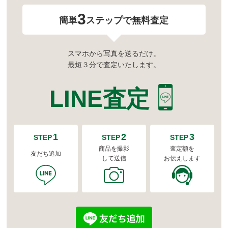
3
簡単
ステップで無料査定
スマホから写真を送るだけ。
最短３分で査定いたします。
LINE査定
1
2
3
STEP
STEP
STEP
商品を撮影
査定額を
友だち追加
して送信
お伝えします