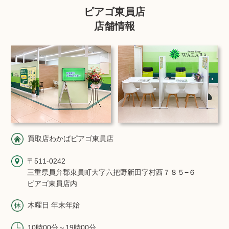
ピアゴ東員店
店舗情報
買取店わかばピアゴ東員店
〒511-0242
三重県員弁郡東員町大字六把野新田字村西７８５−６
ピアゴ東員店内
木曜日 年末年始
10時00分～19時00分