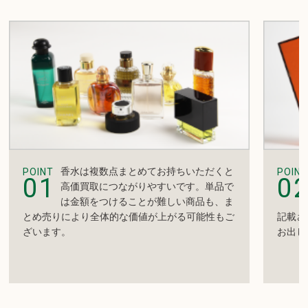
香水は複数点まとめてお持ちいただくと
POINT
POINT
01
0
高価買取につながりやすいです。単品で
は金額をつけることが難しい商品も、ま
とめ売りにより全体的な価値が上がる可能性もご
記載さ
ざいます。
お出し