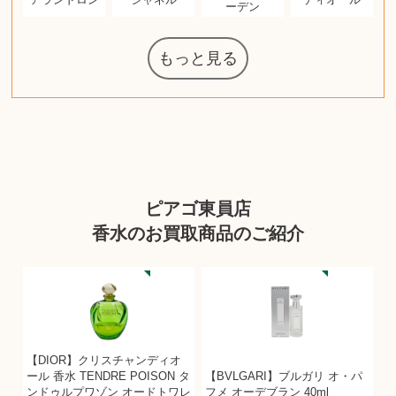
ーデン
もっと見る
マジックザギ
ルイ・ヴィト
ポケモンカー
ウェッジウッ
コーヒーメー
ザ・ノース・
ルイス・ポー
チャイルドシ
日本電信電話
ジッポー
化粧水 ローシ
タグ・ホイヤ
アニメーショ
エヴァンゲリ
デジモンカー
ノートパソコ
デスクトップ
オーディオテ
シャワーヘッ
インゴ・マウ
JVCケンウッ
葉書・ポスト
デュエルマス
ニンテンドー
グラフィック
ロイヤルコペ
マックツール
トム・ディク
グランドセイ
ブライトリン
ファンデーシ
アメリカコイ
ドラゴンボー
チェンソーマ
バトルスピリ
西洋アンティ
スティールシ
ドクターマー
金・ゴールド
金・ゴールド
金・ゴールド
富士フイルム
ヴァンガード
ゼンハイザー
カナダグース
VRゴーグル
QUOカード
ロレックス
マニキュア
化粧ポーチ
金貨・銀貨
ワンピース
キーボード
ガラスペン
筆（ふで）
スピーカー
図書カード
エアポッズ
シルバニア
モトローラ
アルインコ
エルメス
中国切手
アイドル
日本古銭
キヤノン
呪術廻戦
ヘレンド
リョービ
コミック
ミニカー
日本電気
ガラケー
Nゲージ
AirPods
iPhone
iPhone
カシオ
マウス
茶道具
ギター
チェス
髭剃り
マキタ
リール
ボッチ
カシオ
指輪
指輪
指輪
競馬
古銭
辞書
PS4
帯
アイシャドウ
ゲームソフト
エクスペリア
エインズレイ
モンクレール
レ・クリント
AppleWatch
ネックレス
ネックレス
ネックレス
スウォッチ
外国コイン
ャザリング
ボールペン
バイオリン
ドライヤー
ケルヒャー
ベビーカー
リカちゃん
HOゲージ
シャネル
記念切手
中国古銭
鬼滅の刃
デュポン
中国骨董
マイセン
サックス
ボッシュ
レイバン
シャープ
メッキ
メッキ
メッキ
コーチ
ニコン
ソニー
万年筆
お米券
旅行券
ビーツ
ルアー
ガラホ
鉄道
着物
囲碁
絵本
図鑑
東芝
草履
iPad
PS5
ティファニー
ダイヤモンド
ティファニー
ダイヤモンド
ティファニー
ダイヤモンド
ペンタックス
パナソニック
ウルトラマン
ギャラクシー
トランペット
ギフトカード
ヘアアイロン
電動歯ブラシ
ベビーチェア
カルティエ
ディズニー
カルティエ
株主優待券
ハイコーキ
アディダス
帯締・帯留
シチズン
中国紙幣
ブリーチ
エルメス
アイコム
Zゲージ
オメガ
グッチ
観光地
チーク
古紙幣
遊戯王
陶磁器
チェロ
ソニー
ボーズ
ロッド
ナイキ
モーイ
ソニー
沖電気
Apple
iMac
口紅
絵画
将棋
雑誌
レゴ
硯
クラリネット
スナップオン
カルティエ
パール真珠
カルティエ
パール真珠
カルティエ
パール真珠
ディオール
カレンダー
タブレット
手帳カバー
魚群探知機
ディーゼル
アルテック
岩崎通信機
八重洲無線
MacBook
xbox one
スポーツ
化粧下地
モニター
ダンヒル
ビール券
レイザー
ヒルティ
知育玩具
プラダ
ライカ
リコー
掛け軸
バカラ
アンプ
テレビ
掃除機
参考書
超合金
麻雀
（zippo）
フェイス
ルセン
カー
ート
公社
ン
ド
ド
クニカ
ョン
オン
ラー
PC
ー
ン
ド
ン
ド
ド
ンハーゲン
スイッチ
カード
ターズ
ボード
ソン
ズ
リーズ
コー
ョン
ッツ
ーク
チン
グ
ン
ル
ン
MTG
ピアゴ東員店
香水のお買取商品のご紹介
【DIOR】クリスチャンディオ
ール 香水 TENDRE POISON タ
【BVLGARI】ブルガリ オ・パ
ンドゥルプワゾン オードトワレ
フメ オーデブラン 40ml