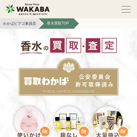
香水買取TOP
わかばピアゴ東員店