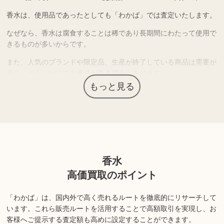
香水は、使用品であったとしても「わかば」では査定いたします。
なぜなら、香水は腐食することは稀であり長期間にわたって使用で
きるものが多いからです。
また、人気のブランドや限定品、生産が終了している商品は需要が
高く、ボトルだけでも価値がある場合もあります。
もっと見る
ライフスタイルや趣向の変化などで使わずに保管している香水があ
りましたら、是非一度お持ち込みください。
上記以外にも様々な商品を取り扱っております。ぜひご来店くださ
い。
香水
商品の状態や内容によっては、お買取できない場合がございま
高価買取のポイント
す。詳しくは店舗までお問い合わせください。
「わかば」は、国内外で高く売れるルートを徹底的にリサーチして
います。
これら販売ルートを活用することで高額取引を実現し、お
客様へご提示する査定額も高めに設定することができます。