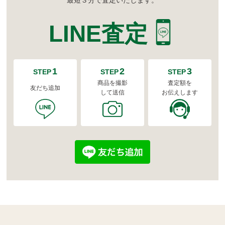
LINE査定
1
2
3
STEP
STEP
STEP
商品を撮影
査定額を
友だち追加
して送信
お伝えします