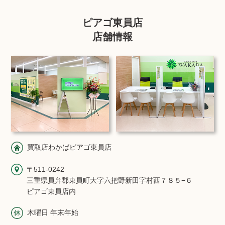
ピアゴ東員店
店舗情報
買取店わかばピアゴ東員店
〒511-0242
三重県員弁郡東員町大字六把野新田字村西７８５−６
ピアゴ東員店内
木曜日 年末年始