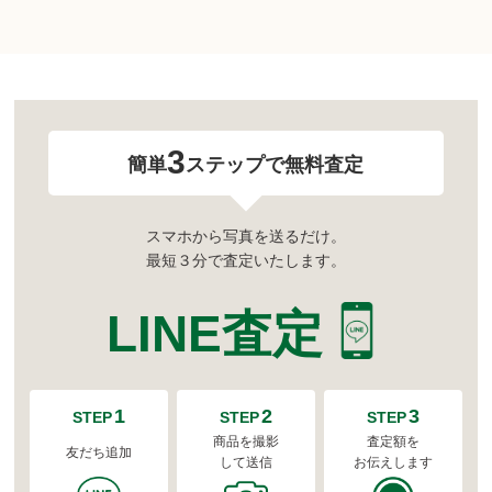
3
簡単
ステップで無料査定
スマホから写真を送るだけ。
最短３分で査定いたします。
LINE査定
1
2
3
STEP
STEP
STEP
商品を撮影
査定額を
友だち追加
して送信
お伝えします