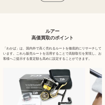
上記以外にも様々な商品を取り扱っております。ぜひご来店くださ
い。
商品の状態や内容によっては、お買取できない場合がございま
ルアー
す。詳しくは店舗までお問い合わせください。
高価買取のポイント
「わかば」は、国内外で高く売れるルートを徹底的にリサーチして
います。
これら販売ルートを活用することで高額取引を実現し、お
客様へご提示する査定額も高めに設定することができます。