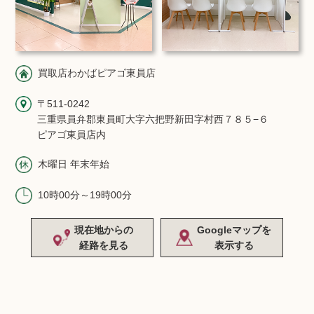
買取店わかばピアゴ東員店
〒511-0242
三重県員弁郡東員町大字六把野新田字村西７８５−６
ピアゴ東員店内
木曜日 年末年始
10時00分～19時00分
現在地からの
Googleマップを
経路を見る
表示する