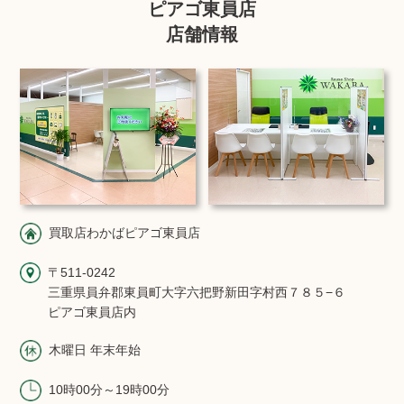
ピアゴ東員店
店舗情報
買取店わかばピアゴ東員店
〒511-0242
三重県員弁郡東員町大字六把野新田字村西７８５−６
ピアゴ東員店内
木曜日 年末年始
10時00分～19時00分