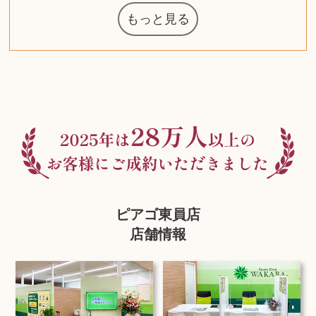
もっと見る
マジックザギ
ルイ・ヴィト
ポケモンカー
ウェッジウッ
コーヒーメー
ザ・ノース・
ルイス・ポー
チャイルドシ
日本電信電話
ジッポー
化粧水 ローシ
タグ・ホイヤ
アニメーショ
カルバンクラ
エヴァンゲリ
デジモンカー
ノートパソコ
デスクトップ
オーディオテ
シャワーヘッ
インゴ・マウ
JVCケンウッ
葉書・ポスト
エリザベスア
デュエルマス
ニンテンドー
グラフィック
ロイヤルコペ
マックツール
トム・ディク
ドルチェ&ガ
グランドセイ
ブライトリン
ファンデーシ
アメリカコイ
ドラゴンボー
チェンソーマ
バトルスピリ
西洋アンティ
スティールシ
ドクターマー
金・ゴールド
金・ゴールド
金・ゴールド
アランドロン
富士フイルム
ヴァンガード
ゼンハイザー
カナダグース
VRゴーグル
QUOカード
ロレックス
ジバンシー
マニキュア
化粧ポーチ
金貨・銀貨
ワンピース
キーボード
ガラスペン
筆（ふで）
スピーカー
図書カード
エアポッズ
シルバニア
モトローラ
アルインコ
エルメス
中国切手
アイドル
日本古銭
キヤノン
呪術廻戦
ヘレンド
リョービ
コミック
ミニカー
日本電気
ガラケー
Nゲージ
AirPods
iPhone
iPhone
カシオ
マウス
茶道具
ギター
チェス
髭剃り
マキタ
ボッチ
カシオ
指輪
指輪
指輪
競馬
古銭
辞書
PS4
帯
アイシャドウ
ゲームソフト
エクスペリア
エインズレイ
モンクレール
レ・クリント
AppleWatch
ネックレス
ネックレス
ネックレス
スウォッチ
外国コイン
ャザリング
ボールペン
バイオリン
ドライヤー
ケルヒャー
ベビーカー
リカちゃん
HOゲージ
シャネル
記念切手
シャネル
中国古銭
鬼滅の刃
デュポン
中国骨董
マイセン
サックス
ボッシュ
レイバン
シャープ
メッキ
メッキ
メッキ
コーチ
ニコン
ソニー
万年筆
お米券
旅行券
ビーツ
ガラホ
鉄道
着物
囲碁
絵本
図鑑
東芝
草履
iPad
PS5
ティファニー
ダイヤモンド
ティファニー
ダイヤモンド
ティファニー
ダイヤモンド
ペンタックス
パナソニック
ウルトラマン
ギャラクシー
トランペット
ギフトカード
ヘアアイロン
電動歯ブラシ
ベビーチェア
カルティエ
ディズニー
カルティエ
株主優待券
ハイコーキ
アディダス
帯締・帯留
シチズン
中国紙幣
ブリーチ
エルメス
アイコム
Zゲージ
オメガ
グッチ
観光地
チーク
古紙幣
遊戯王
陶磁器
チェロ
ソニー
ボーズ
ナイキ
モーイ
ソニー
沖電気
Apple
iMac
口紅
絵画
将棋
雑誌
レゴ
硯
クラリネット
スナップオン
カルティエ
パール真珠
カルティエ
パール真珠
カルティエ
パール真珠
ディオール
カレンダー
ディオール
タブレット
手帳カバー
ディーゼル
アルテック
岩崎通信機
八重洲無線
MacBook
xbox one
スポーツ
アナスイ
化粧下地
モニター
ダンヒル
ビール券
レイザー
ヒルティ
知育玩具
プラダ
ライカ
リコー
掛け軸
バカラ
アンプ
テレビ
掃除機
参考書
超合金
麻雀
（zippo）
フェイス
ルセン
カー
ート
公社
ン
ド
ド
クニカ
イン
ョン
オン
ラー
PC
ー
ン
ド
ン
ド
ド
ンハーゲン
ッバーナ
スイッチ
カード
ーデン
ターズ
ボード
ソン
ズ
リーズ
コー
ョン
ッツ
ーク
チン
グ
ン
ル
ン
MTG
ピアゴ東員店
店舗情報