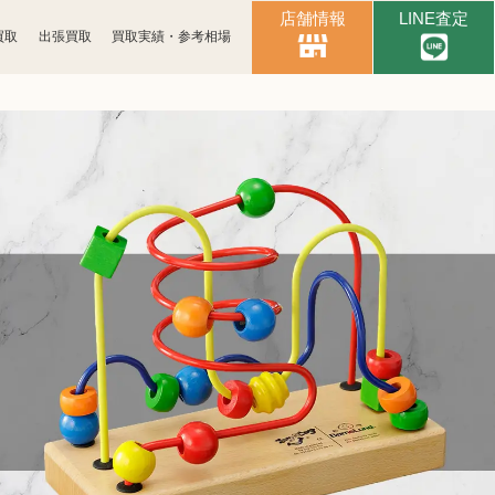
店舗情報
LINE査定
買取
出張買取
買取実績・参考相場
時計買取
ブランド買取
古銭買取
カメラ買取
パソコン
スマホ買取
周辺機器買取
楽器買取
金券買取
釣具買取
アパレル買取
電子辞書買取
黒電話買取