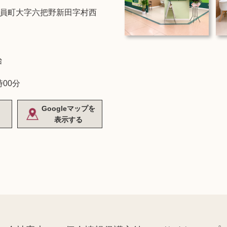
員町大字六把野新田字村西
始
時00分
Googleマップを
表示する