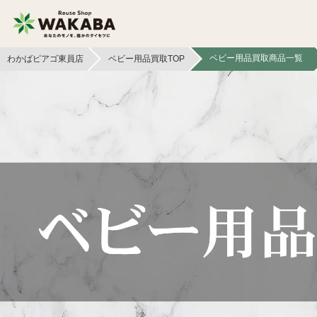
ベビー用品買取商品一覧
わかばピアゴ東員店
ベビー用品買取TOP
貴金属買取
金貨・銀貨買取
切手買取
テレカ買取
フィギュア買取
鉄道模型買取
文具買取
ライター買取
イヤホン
ボードゲーム買取
ヘッドホン買取
本買取
照明・ライト買取