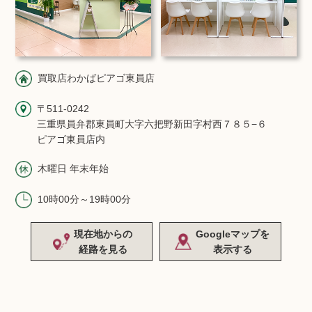
買取店わかばピアゴ東員店
〒511-0242
三重県員弁郡東員町大字六把野新田字村西７８５−６
ピアゴ東員店内
木曜日 年末年始
10時00分～19時00分
現在地からの
Googleマップを
経路を見る
表示する