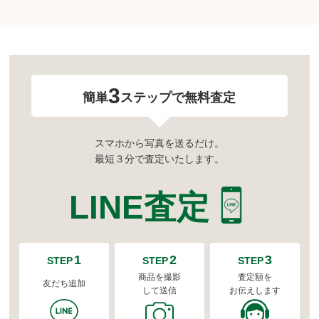
3
簡単
ステップで無料査定
スマホから写真を送るだけ。
最短３分で査定いたします。
LINE査定
1
2
3
STEP
STEP
STEP
商品を撮影
査定額を
友だち追加
して送信
お伝えします