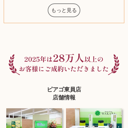
もっと見る
マジックザギ
ルイ・ヴィト
ポケモンカー
ウェッジウッ
コーヒーメー
ザ・ノース・
ルイス・ポー
チャイルドシ
日本電信電話
ジッポー
化粧水 ローシ
タグ・ホイヤ
アニメーショ
カルバンクラ
エヴァンゲリ
デジモンカー
ノートパソコ
デスクトップ
オーディオテ
シャワーヘッ
インゴ・マウ
JVCケンウッ
葉書・ポスト
エリザベスア
デュエルマス
ニンテンドー
グラフィック
ロイヤルコペ
マックツール
トム・ディク
ドルチェ&ガ
グランドセイ
ブライトリン
ファンデーシ
アメリカコイ
ドラゴンボー
チェンソーマ
バトルスピリ
西洋アンティ
スティールシ
ドクターマー
金・ゴールド
金・ゴールド
金・ゴールド
アランドロン
富士フイルム
ヴァンガード
ゼンハイザー
カナダグース
VRゴーグル
ロレックス
ジバンシー
マニキュア
化粧ポーチ
金貨・銀貨
ワンピース
キーボード
ガラスペン
筆（ふで）
スピーカー
エアポッズ
シルバニア
モトローラ
アルインコ
エルメス
中国切手
アイドル
日本古銭
キヤノン
呪術廻戦
ヘレンド
リョービ
コミック
ミニカー
日本電気
ガラケー
Nゲージ
AirPods
iPhone
iPhone
カシオ
マウス
茶道具
ギター
チェス
髭剃り
マキタ
リール
ボッチ
カシオ
指輪
指輪
指輪
競馬
古銭
辞書
PS4
帯
アイシャドウ
ゲームソフト
エクスペリア
エインズレイ
モンクレール
レ・クリント
AppleWatch
ネックレス
ネックレス
ネックレス
スウォッチ
外国コイン
ャザリング
ボールペン
バイオリン
ドライヤー
ケルヒャー
ベビーカー
リカちゃん
HOゲージ
シャネル
記念切手
シャネル
中国古銭
鬼滅の刃
デュポン
中国骨董
マイセン
サックス
ボッシュ
レイバン
シャープ
メッキ
メッキ
メッキ
コーチ
ニコン
ソニー
万年筆
ビーツ
ルアー
ガラホ
鉄道
着物
囲碁
絵本
図鑑
東芝
草履
iPad
PS5
ティファニー
ダイヤモンド
ティファニー
ダイヤモンド
ティファニー
ダイヤモンド
ペンタックス
パナソニック
ウルトラマン
ギャラクシー
トランペット
ヘアアイロン
電動歯ブラシ
ベビーチェア
カルティエ
ディズニー
カルティエ
ハイコーキ
アディダス
帯締・帯留
シチズン
中国紙幣
ブリーチ
エルメス
アイコム
Zゲージ
オメガ
グッチ
観光地
チーク
古紙幣
遊戯王
陶磁器
チェロ
ソニー
ボーズ
ロッド
ナイキ
モーイ
ソニー
沖電気
Apple
iMac
口紅
絵画
将棋
雑誌
レゴ
硯
クラリネット
スナップオン
カルティエ
パール真珠
カルティエ
パール真珠
カルティエ
パール真珠
ディオール
カレンダー
ディオール
タブレット
手帳カバー
魚群探知機
ディーゼル
アルテック
岩崎通信機
八重洲無線
MacBook
xbox one
スポーツ
アナスイ
化粧下地
モニター
ダンヒル
レイザー
ヒルティ
知育玩具
プラダ
ライカ
リコー
掛け軸
バカラ
アンプ
テレビ
掃除機
参考書
超合金
麻雀
（zippo）
フェイス
ルセン
カー
ート
公社
ン
ド
ド
クニカ
イン
ョン
オン
ラー
PC
ー
ン
ド
ン
ド
ド
ンハーゲン
ッバーナ
スイッチ
カード
ーデン
ターズ
ボード
ソン
ズ
リーズ
コー
ョン
ッツ
ーク
チン
グ
ン
ル
ン
MTG
ピアゴ東員店
店舗情報