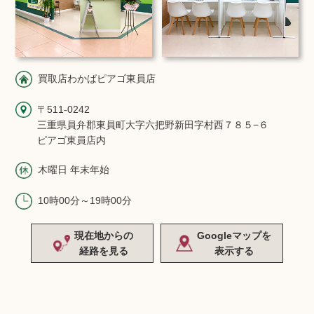
買取店わかばピアゴ東員店
〒511-0242
三重県員弁郡東員町大字六把野新田字村西７８５−６
ピアゴ東員店内
木曜日 年末年始
10時00分～19時00分
現在地からの
Googleマップを
経路を見る
表示する