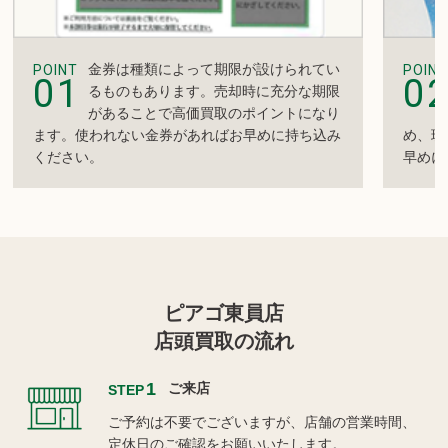
金券は種類によって期限が設けられてい
POINT
POINT
01
0
るものもあります。売却時に充分な期限
があることで高価買取のポイントになり
ます。使われない金券があればお早めに持ち込み
め、現
ください。
早めに
ピアゴ東員店
店頭買取の流れ
1
ご来店
STEP
ご予約は不要でございますが、店舗の営業時間、
定休日のご確認をお願いいたします。