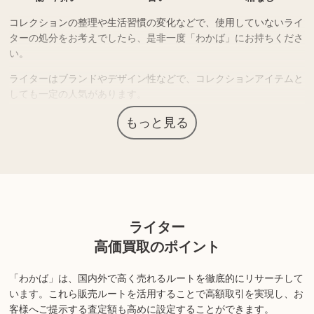
コレクションの整理や生活習慣の変化などで、使用していないライ
ターの処分をお考えでしたら、是非一度「わかば」にお持ちくださ
い。
ライターはブランドやデザイン性などで、コレクションアイテムと
しても一定の人気があります。
人気ブランドやレアモデルは需要も高く、高価買取につながる場合
もっと見る
もあります。
上記以外にも様々な商品を取り扱っております。ぜひご来店くださ
い。
ライター
商品の状態や内容によっては、お買取できない場合がございま
す。詳しくは店舗までお問い合わせください。
高価買取のポイント
「わかば」は、国内外で高く売れるルートを徹底的にリサーチして
います。
これら販売ルートを活用することで高額取引を実現し、お
客様へご提示する査定額も高めに設定することができます。