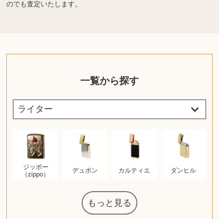
のでも査定いたします。
一覧から探す
ジッポー
デュポン
カルティエ
ダンヒル
（zippo）
もっと見る
ルイ・ヴィト
ウェッジウッ
コーヒーメー
ルイス・ポー
日本電信電話
化粧水 ローシ
タグ・ホイヤ
アニメーショ
カルバンクラ
エヴァンゲリ
ノートパソコ
デスクトップ
オーディオテ
シャワーヘッ
インゴ・マウ
JVCケンウッ
葉書・ポスト
エリザベスア
ニンテンドー
グラフィック
ロイヤルコペ
マックツール
トム・ディク
ドルチェ&ガ
グランドセイ
ブライトリン
ファンデーシ
アメリカコイ
ドラゴンボー
チェンソーマ
西洋アンティ
スティールシ
金・ゴールド
金・ゴールド
金・ゴールド
アランドロン
富士フイルム
ゼンハイザー
VRゴーグル
QUOカード
ロレックス
ジバンシー
マニキュア
化粧ポーチ
金貨・銀貨
ワンピース
キーボード
ガラスペン
筆（ふで）
スピーカー
図書カード
エアポッズ
シルバニア
モトローラ
アルインコ
エルメス
中国切手
アイドル
日本古銭
キヤノン
呪術廻戦
ヘレンド
リョービ
ミニカー
日本電気
ガラケー
Nゲージ
AirPods
iPhone
iPhone
カシオ
マウス
茶道具
ギター
チェス
髭剃り
マキタ
リール
ボッチ
カシオ
指輪
指輪
指輪
競馬
古銭
PS4
帯
アイシャドウ
ゲームソフト
エクスペリア
エインズレイ
レ・クリント
AppleWatch
ネックレス
ネックレス
ネックレス
スウォッチ
外国コイン
ボールペン
バイオリン
ドライヤー
ケルヒャー
リカちゃん
HOゲージ
シャネル
記念切手
シャネル
中国古銭
鬼滅の刃
中国骨董
マイセン
サックス
ボッシュ
シャープ
メッキ
メッキ
メッキ
コーチ
ニコン
ソニー
万年筆
お米券
旅行券
ビーツ
ルアー
ガラホ
鉄道
着物
囲碁
東芝
草履
iPad
PS5
ティファニー
ダイヤモンド
ティファニー
ダイヤモンド
ティファニー
ダイヤモンド
ペンタックス
パナソニック
ウルトラマン
ギャラクシー
トランペット
ギフトカード
ヘアアイロン
電動歯ブラシ
カルティエ
ディズニー
株主優待券
ハイコーキ
帯締・帯留
シチズン
中国紙幣
ブリーチ
エルメス
アイコム
Zゲージ
オメガ
グッチ
観光地
チーク
古紙幣
陶磁器
チェロ
ソニー
ボーズ
ロッド
モーイ
ソニー
沖電気
Apple
iMac
口紅
絵画
将棋
レゴ
硯
クラリネット
スナップオン
カルティエ
パール真珠
カルティエ
パール真珠
カルティエ
パール真珠
ディオール
カレンダー
ディオール
タブレット
手帳カバー
魚群探知機
アルテック
岩崎通信機
八重洲無線
MacBook
xbox one
スポーツ
アナスイ
化粧下地
モニター
ビール券
レイザー
ヒルティ
プラダ
ライカ
リコー
掛け軸
バカラ
アンプ
テレビ
掃除機
超合金
麻雀
ルセン
カー
公社
ン
ド
クニカ
イン
ョン
オン
ラー
PC
ー
ン
ン
ド
ド
ンハーゲン
ッバーナ
スイッチ
カード
ーデン
ボード
ソン
ズ
リーズ
コー
ョン
ーク
グ
ン
ル
ン