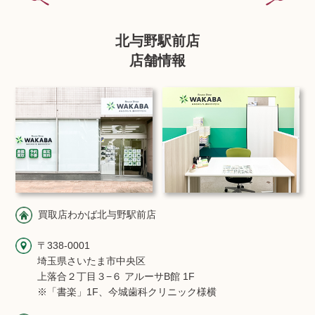
北与野駅前店
店舗情報
買取店わかば北与野駅前店
〒338-0001
埼玉県さいたま市中央区
上落合２丁目３−６ アルーサB館 1F
※「書楽」1F、今城歯科クリニック様横