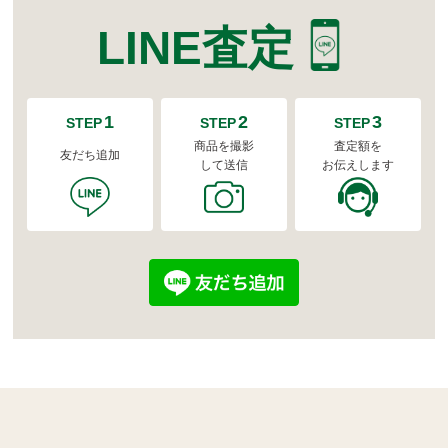
LINE査定
1
2
3
STEP
STEP
STEP
商品を撮影
査定額を
友だち追加
して送信
お伝えします