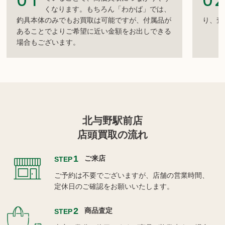
くなります。もちろん「わかば」では、
釣具本体のみでもお買取は可能ですが、付属品が
り、査
あることでよりご希望に近い金額をお出しできる
場合もございます。
北与野駅前店
店頭買取の流れ
1
ご来店
STEP
ご予約は不要でございますが、店舗の営業時間、
定休日のご確認をお願いいたします。
2
商品査定
STEP