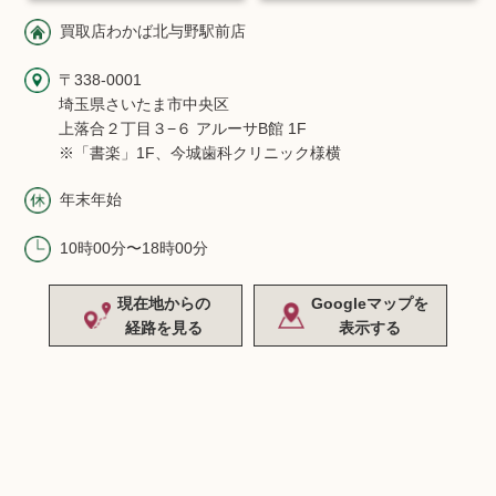
買取店わかば北与野駅前店
〒338-0001
埼玉県さいたま市中央区
上落合２丁目３−６ アルーサB館 1F
※「書楽」1F、今城歯科クリニック様横
年末年始
10時00分〜18時00分
現在地からの
Googleマップを
経路を見る
表示する