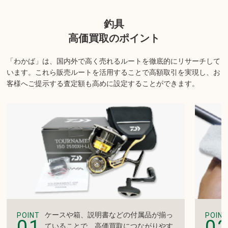
商品の状態や内容によっては、お買取できない場合がございま
釣具
す。詳しくは店舗までお問い合わせください。
高価買取のポイント
「わかば」は、国内外で高く売れるルートを徹底的にリサーチして
います。
これら販売ルートを活用することで高額取引を実現し、お
客様へご提示する査定額も高めに設定することができます。
ケースや箱、説明書などの付属品が揃っ
POINT
POINT
01
0
ていることで、高価買取につながりやす