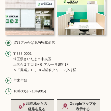
買取店わかば北与野駅前店
〒338-0001
埼玉県さいたま市中央区
上落合２丁目３−６ アルーサB館 1F
※「書楽」1F、今城歯科クリニック様横
年末年始
10時00分〜18時00分
現在地からの
Googleマップを
経路を見る
表示する