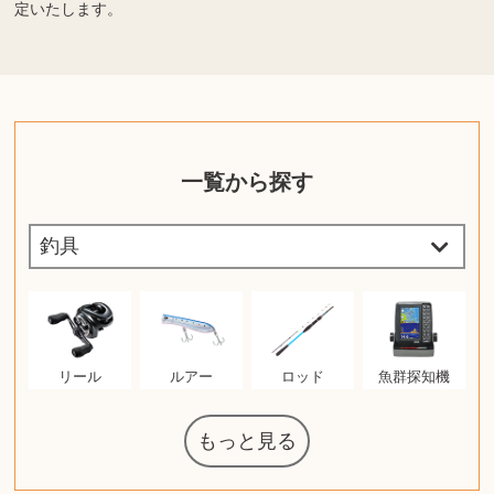
定いたします。
一覧から探す
リール
ルアー
ロッド
魚群探知機
もっと見る
ルイ・ヴィト
ウェッジウッ
コーヒーメー
ルイス・ポー
日本電信電話
ジッポー
化粧水 ローシ
タグ・ホイヤ
アニメーショ
カルバンクラ
エヴァンゲリ
ノートパソコ
デスクトップ
オーディオテ
シャワーヘッ
インゴ・マウ
JVCケンウッ
葉書・ポスト
エリザベスア
ニンテンドー
グラフィック
ロイヤルコペ
マックツール
トム・ディク
ドルチェ&ガ
グランドセイ
ブライトリン
ファンデーシ
アメリカコイ
ドラゴンボー
チェンソーマ
西洋アンティ
スティールシ
金・ゴールド
金・ゴールド
金・ゴールド
アランドロン
富士フイルム
ゼンハイザー
VRゴーグル
QUOカード
ロレックス
ジバンシー
マニキュア
化粧ポーチ
金貨・銀貨
ワンピース
キーボード
ガラスペン
筆（ふで）
スピーカー
図書カード
エアポッズ
シルバニア
モトローラ
アルインコ
エルメス
中国切手
アイドル
日本古銭
キヤノン
呪術廻戦
ヘレンド
リョービ
ミニカー
日本電気
ガラケー
Nゲージ
AirPods
iPhone
iPhone
カシオ
マウス
茶道具
ギター
チェス
髭剃り
マキタ
ボッチ
カシオ
指輪
指輪
指輪
競馬
古銭
PS4
帯
アイシャドウ
ゲームソフト
エクスペリア
エインズレイ
レ・クリント
AppleWatch
ネックレス
ネックレス
ネックレス
スウォッチ
外国コイン
ボールペン
バイオリン
ドライヤー
ケルヒャー
リカちゃん
HOゲージ
シャネル
記念切手
シャネル
中国古銭
鬼滅の刃
デュポン
中国骨董
マイセン
サックス
ボッシュ
シャープ
メッキ
メッキ
メッキ
コーチ
ニコン
ソニー
万年筆
お米券
旅行券
ビーツ
ガラホ
鉄道
着物
囲碁
東芝
草履
iPad
PS5
ティファニー
ダイヤモンド
ティファニー
ダイヤモンド
ティファニー
ダイヤモンド
ペンタックス
パナソニック
ウルトラマン
ギャラクシー
トランペット
ギフトカード
ヘアアイロン
電動歯ブラシ
カルティエ
ディズニー
カルティエ
株主優待券
ハイコーキ
帯締・帯留
シチズン
中国紙幣
ブリーチ
エルメス
アイコム
Zゲージ
オメガ
グッチ
観光地
チーク
古紙幣
陶磁器
チェロ
ソニー
ボーズ
モーイ
ソニー
沖電気
Apple
iMac
口紅
絵画
将棋
レゴ
硯
クラリネット
スナップオン
カルティエ
パール真珠
カルティエ
パール真珠
カルティエ
パール真珠
ディオール
カレンダー
ディオール
タブレット
手帳カバー
アルテック
岩崎通信機
八重洲無線
MacBook
xbox one
スポーツ
アナスイ
化粧下地
モニター
ダンヒル
ビール券
レイザー
ヒルティ
プラダ
ライカ
リコー
掛け軸
バカラ
アンプ
テレビ
掃除機
超合金
麻雀
（zippo）
ルセン
カー
公社
ン
ド
クニカ
イン
ョン
オン
ラー
PC
ー
ン
ン
ド
ド
ンハーゲン
ッバーナ
スイッチ
カード
ーデン
ボード
ソン
ズ
リーズ
コー
ョン
ーク
グ
ン
ル
ン