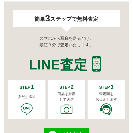
3
簡単
ステップで無料査定
スマホから写真を送るだけ。
最短３分で査定いたします。
LINE査定
1
2
3
STEP
STEP
STEP
商品を撮影
査定額を
友だち追加
して送信
お伝えします