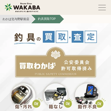
釣具買取TOP
わかば北与野駅前店