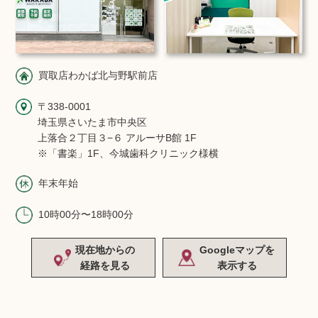
買取店わかば北与野駅前店
〒338-0001
埼玉県さいたま市中央区
上落合２丁目３−６ アルーサB館 1F
※「書楽」1F、今城歯科クリニック様横
年末年始
10時00分〜18時00分
現在地からの
Googleマップを
経路を見る
表示する