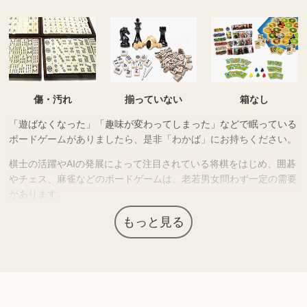
傷・汚れ
揃っていない
箱なし
「遊ばなくなった」「趣味が変わってしまった」などで眠っている
ボードゲームがありましたら、是非「わかば」にお持ちください。
棋士の活躍やAIの発展によって注目されている将棋をはじめ、囲碁
やチェス、麻雀などのボードゲームは、老若男女問わず一定の需要
があります。
高級素材が使われていたり繊細な細工が施されているなど高価な商
もっと見る
品も多く、コレクター需要もあるため高価買取につながる場合があ
ります。
上記以外にも様々な商品を取り扱っております。ぜひご来店くださ