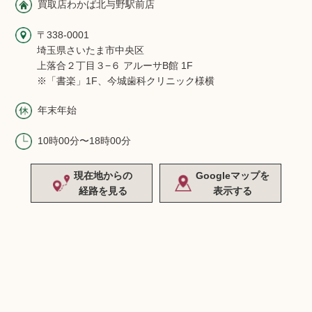
買取店わかば北与野駅前店
〒338-0001
埼玉県さいたま市中央区
上落合２丁目３−６ アルーサB館 1F
※「書楽」1F、今城歯科クリニック様横
年末年始
10時00分〜18時00分
現在地からの
Googleマップを
経路を見る
表示する