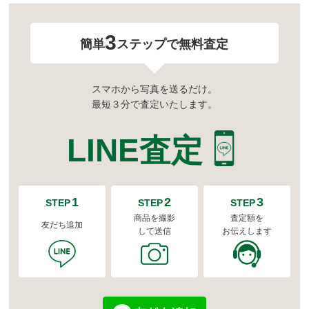
3
簡単
ステップで無料査定
スマホから写真を送るだけ。
最短３分で査定いたします。
LINE査定
1
2
3
STEP
STEP
STEP
商品を撮影
査定額を
友だち追加
して送信
お伝えします