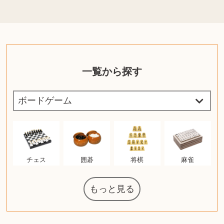
一覧から探す
チェス
囲碁
将棋
麻雀
もっと見る
ルイ・ヴィト
ウェッジウッ
コーヒーメー
ルイス・ポー
日本電信電話
ジッポー
化粧水 ローシ
タグ・ホイヤ
アニメーショ
カルバンクラ
エヴァンゲリ
ノートパソコ
デスクトップ
オーディオテ
シャワーヘッ
インゴ・マウ
JVCケンウッ
葉書・ポスト
エリザベスア
ニンテンドー
グラフィック
ロイヤルコペ
マックツール
トム・ディク
ドルチェ&ガ
グランドセイ
ブライトリン
ファンデーシ
アメリカコイ
ドラゴンボー
チェンソーマ
西洋アンティ
スティールシ
金・ゴールド
金・ゴールド
金・ゴールド
アランドロン
富士フイルム
ゼンハイザー
VRゴーグル
QUOカード
ロレックス
ジバンシー
マニキュア
化粧ポーチ
金貨・銀貨
ワンピース
キーボード
ガラスペン
筆（ふで）
スピーカー
図書カード
エアポッズ
シルバニア
モトローラ
アルインコ
エルメス
中国切手
アイドル
日本古銭
キヤノン
呪術廻戦
ヘレンド
リョービ
ミニカー
日本電気
ガラケー
Nゲージ
AirPods
iPhone
iPhone
カシオ
マウス
茶道具
ギター
髭剃り
マキタ
リール
ボッチ
カシオ
指輪
指輪
指輪
競馬
古銭
PS4
帯
アイシャドウ
ゲームソフト
エクスペリア
エインズレイ
レ・クリント
AppleWatch
ネックレス
ネックレス
ネックレス
スウォッチ
外国コイン
ボールペン
バイオリン
ドライヤー
ケルヒャー
リカちゃん
HOゲージ
シャネル
記念切手
シャネル
中国古銭
鬼滅の刃
デュポン
中国骨董
マイセン
サックス
ボッシュ
シャープ
メッキ
メッキ
メッキ
コーチ
ニコン
ソニー
万年筆
お米券
旅行券
ビーツ
ルアー
ガラホ
鉄道
着物
東芝
草履
iPad
PS5
ティファニー
ダイヤモンド
ティファニー
ダイヤモンド
ティファニー
ダイヤモンド
ペンタックス
パナソニック
ウルトラマン
ギャラクシー
トランペット
ギフトカード
ヘアアイロン
電動歯ブラシ
カルティエ
ディズニー
カルティエ
株主優待券
ハイコーキ
帯締・帯留
シチズン
中国紙幣
ブリーチ
エルメス
アイコム
Zゲージ
オメガ
グッチ
観光地
チーク
古紙幣
陶磁器
チェロ
ソニー
ボーズ
ロッド
モーイ
ソニー
沖電気
Apple
iMac
口紅
絵画
レゴ
硯
クラリネット
スナップオン
カルティエ
パール真珠
カルティエ
パール真珠
カルティエ
パール真珠
ディオール
カレンダー
ディオール
タブレット
手帳カバー
魚群探知機
アルテック
岩崎通信機
八重洲無線
MacBook
xbox one
スポーツ
アナスイ
化粧下地
モニター
ダンヒル
ビール券
レイザー
ヒルティ
プラダ
ライカ
リコー
掛け軸
バカラ
アンプ
テレビ
掃除機
超合金
（zippo）
ルセン
カー
公社
ン
ド
クニカ
イン
ョン
オン
ラー
PC
ー
ン
ン
ド
ド
ンハーゲン
ッバーナ
スイッチ
カード
ーデン
ボード
ソン
ズ
リーズ
コー
ョン
ーク
グ
ン
ル
ン