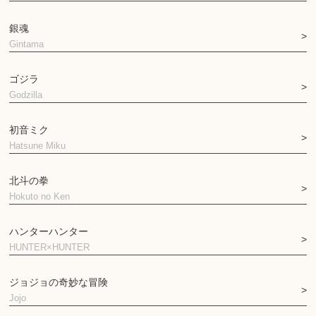
銀魂
Gintama
ゴジラ
Godzilla
初音ミク
Hatsune Miku
北斗の拳
Hokuto no Ken
ハンターハンター
HUNTER×HUNTER
ジョジョの奇妙な冒険
Jojo