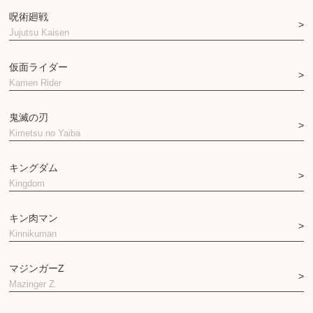
呪術廻戦
Jujutsu Kaisen
仮面ライダー
Kamen Rider
鬼滅の刃
Kimetsu no Yaiba
キングダム
Kingdom
キン肉マン
Kinnikuman
マジンガーZ
Mazinger Z