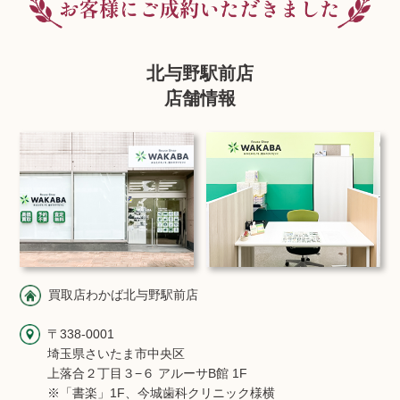
北与野駅前店
店舗情報
買取店わかば北与野駅前店
〒338-0001
埼玉県さいたま市中央区
上落合２丁目３−６ アルーサB館 1F
※「書楽」1F、今城歯科クリニック様横