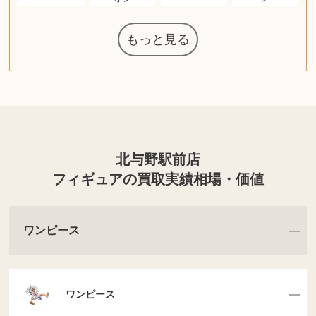
もっと見る
ルイ・ヴィト
ウェッジウッ
コーヒーメー
ルイス・ポー
日本電信電話
ジッポー
化粧水 ローシ
タグ・ホイヤ
アニメーショ
カルバンクラ
ノートパソコ
デスクトップ
オーディオテ
シャワーヘッ
インゴ・マウ
JVCケンウッ
葉書・ポスト
エリザベスア
ニンテンドー
グラフィック
ロイヤルコペ
マックツール
トム・ディク
ドルチェ&ガ
グランドセイ
ブライトリン
ファンデーシ
アメリカコイ
西洋アンティ
スティールシ
金・ゴールド
金・ゴールド
金・ゴールド
アランドロン
富士フイルム
ゼンハイザー
VRゴーグル
QUOカード
ロレックス
ジバンシー
マニキュア
化粧ポーチ
金貨・銀貨
キーボード
ガラスペン
筆（ふで）
スピーカー
図書カード
エアポッズ
シルバニア
モトローラ
アルインコ
エルメス
中国切手
アイドル
日本古銭
キヤノン
ヘレンド
リョービ
ミニカー
日本電気
ガラケー
Nゲージ
AirPods
iPhone
iPhone
カシオ
マウス
茶道具
ギター
チェス
髭剃り
マキタ
リール
ボッチ
カシオ
指輪
指輪
指輪
競馬
古銭
PS4
帯
アイシャドウ
ゲームソフト
エクスペリア
エインズレイ
レ・クリント
AppleWatch
ネックレス
ネックレス
ネックレス
スウォッチ
外国コイン
ボールペン
バイオリン
ドライヤー
ケルヒャー
リカちゃん
HOゲージ
シャネル
記念切手
シャネル
中国古銭
デュポン
中国骨董
マイセン
サックス
ボッシュ
シャープ
メッキ
メッキ
メッキ
コーチ
ニコン
ソニー
万年筆
お米券
旅行券
ビーツ
ルアー
ガラホ
鉄道
着物
囲碁
東芝
草履
iPad
PS5
ティファニー
ダイヤモンド
ティファニー
ダイヤモンド
ティファニー
ダイヤモンド
ペンタックス
パナソニック
ギャラクシー
トランペット
ギフトカード
ヘアアイロン
電動歯ブラシ
カルティエ
ディズニー
カルティエ
株主優待券
ハイコーキ
帯締・帯留
シチズン
中国紙幣
エルメス
アイコム
Zゲージ
オメガ
グッチ
観光地
チーク
古紙幣
陶磁器
チェロ
ソニー
ボーズ
ロッド
モーイ
ソニー
沖電気
Apple
iMac
口紅
絵画
将棋
レゴ
硯
クラリネット
スナップオン
カルティエ
パール真珠
カルティエ
パール真珠
カルティエ
パール真珠
ディオール
カレンダー
ディオール
タブレット
手帳カバー
魚群探知機
アルテック
岩崎通信機
八重洲無線
MacBook
xbox one
スポーツ
アナスイ
化粧下地
モニター
ダンヒル
ビール券
レイザー
ヒルティ
プラダ
ライカ
リコー
掛け軸
バカラ
アンプ
テレビ
掃除機
超合金
麻雀
（zippo）
ルセン
カー
公社
ン
ド
クニカ
イン
ョン
ラー
PC
ー
ン
ン
ド
ド
ンハーゲン
ッバーナ
スイッチ
カード
ーデン
ボード
ソン
ズ
リーズ
コー
ョン
ーク
グ
ン
北与野駅前店
フィギュアの買取実績相場・価値
ワンピース
ワンピース