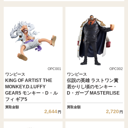
OPC001
OPC002
ワンピース
ワンピース
KING OF ARTIST THE
伝説の英雄 ラストワン賞
MONKEY.D.LUFFY
若かりし頃のモンキー・
GEAR5 モンキー・D・ル
D・ガープ MASTERLISE
フィ ギア5
買取金額
買取金額
2,644
2,720
円
円