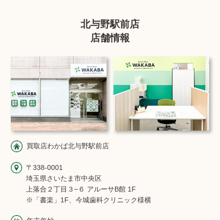
北与野駅前店
店舗情報
買取店わかば北与野駅前店
〒338-0001
埼玉県さいたま市中央区
上落合２丁目３−６ アルーサB館 1F
※「書楽」1F、今城歯科クリニック様横