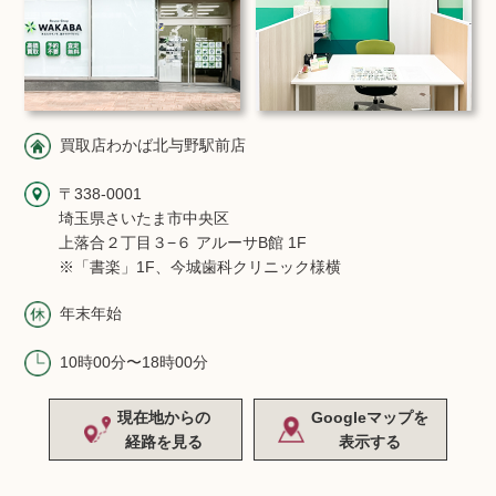
買取店わかば北与野駅前店
〒338-0001
埼玉県さいたま市中央区
上落合２丁目３−６ アルーサB館 1F
※「書楽」1F、今城歯科クリニック様横
年末年始
10時00分〜18時00分
現在地からの
Googleマップを
経路を見る
表示する