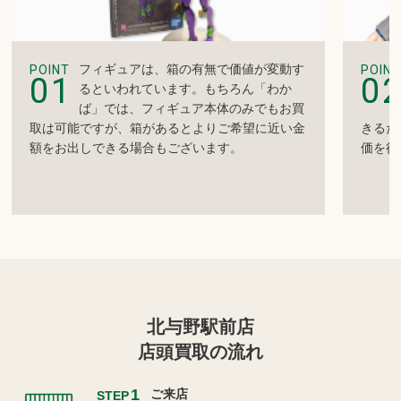
フィギュアは、箱の有無で価値が変動す
POINT
POINT
01
0
るといわれています。もちろん「わか
ば」では、フィギュア本体のみでもお買
取は可能ですが、箱があるとよりご希望に近い金
きるだ
額をお出しできる場合もございます。
価を得
北与野駅前店
店頭買取の流れ
1
ご来店
STEP