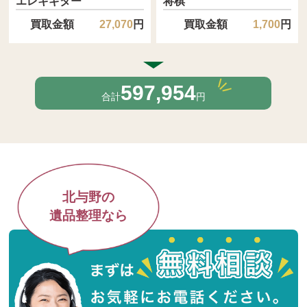
エレキギター
将棋
買取金額
円
買取金額
円
27,070
1,700
597,954
合計
円
北与野の
遺品整理なら