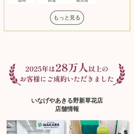
競馬
鉄道
観光地
もっと見る
ルイ・ヴィト
ウェッジウッ
コーヒーメー
ザ・ノース・
ルイス・ポー
ジッポー
化粧水 ローシ
タグ・ホイヤ
カルバンクラ
エヴァンゲリ
ノートパソコ
デスクトップ
オーディオテ
シャワーヘッ
インゴ・マウ
JVCケンウッ
葉書・ポスト
エリザベスア
ニンテンドー
グラフィック
ロイヤルコペ
マックツール
トム・ディク
ドルチェ&ガ
グランドセイ
ブライトリン
ファンデーシ
アメリカコイ
ドラゴンボー
チェンソーマ
西洋アンティ
スティールシ
ドクターマー
金・ゴールド
金・ゴールド
金・ゴールド
アランドロン
富士フイルム
ゼンハイザー
カナダグース
VRゴーグル
QUOカード
ロレックス
ジバンシー
マニキュア
化粧ポーチ
金貨・銀貨
ワンピース
キーボード
ガラスペン
筆（ふで）
スピーカー
図書カード
エアポッズ
シルバニア
モトローラ
アルインコ
エルメス
中国切手
日本古銭
キヤノン
呪術廻戦
ヘレンド
リョービ
ミニカー
ガラケー
Nゲージ
AirPods
iPhone
iPhone
カシオ
マウス
茶道具
ギター
チェス
髭剃り
マキタ
リール
ボッチ
カシオ
指輪
指輪
指輪
古銭
PS4
アイシャドウ
ゲームソフト
エクスペリア
エインズレイ
モンクレール
レ・クリント
AppleWatch
ネックレス
ネックレス
ネックレス
スウォッチ
外国コイン
ボールペン
バイオリン
ドライヤー
ケルヒャー
リカちゃん
HOゲージ
シャネル
記念切手
シャネル
中国古銭
鬼滅の刃
デュポン
中国骨董
マイセン
サックス
ボッシュ
レイバン
シャープ
メッキ
メッキ
メッキ
コーチ
ニコン
ソニー
万年筆
お米券
旅行券
ビーツ
ルアー
ガラホ
着物
囲碁
iPad
PS5
ティファニー
ダイヤモンド
ティファニー
ダイヤモンド
ティファニー
ダイヤモンド
ペンタックス
パナソニック
ウルトラマン
ギャラクシー
トランペット
ギフトカード
ヘアアイロン
電動歯ブラシ
カルティエ
カルティエ
株主優待券
ハイコーキ
アディダス
シチズン
中国紙幣
ブリーチ
エルメス
アイコム
Zゲージ
オメガ
グッチ
チーク
古紙幣
陶磁器
チェロ
ソニー
ボーズ
ロッド
ナイキ
モーイ
ソニー
Apple
iMac
口紅
絵画
将棋
レゴ
硯
クラリネット
スナップオン
カルティエ
パール真珠
カルティエ
パール真珠
カルティエ
パール真珠
ディオール
カレンダー
ディオール
タブレット
手帳カバー
魚群探知機
ディーゼル
アルテック
八重洲無線
MacBook
xbox one
アナスイ
化粧下地
モニター
ダンヒル
ビール券
レイザー
ヒルティ
プラダ
ライカ
リコー
掛け軸
バカラ
アンプ
テレビ
掃除機
超合金
麻雀
（zippo）
フェイス
ルセン
カー
ン
ド
クニカ
イン
ョン
オン
ラー
PC
ー
ン
ド
ド
ンハーゲン
ッバーナ
スイッチ
カード
ーデン
ボード
ソン
ズ
リーズ
コー
ョン
ーク
チン
グ
ン
ル
ン
いなげやあきる野新草花店
店舗情報