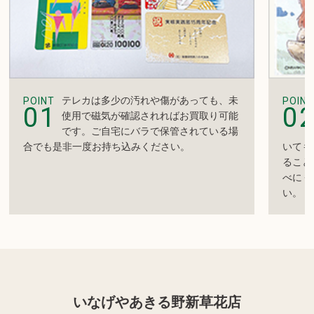
テレカは多少の汚れや傷があっても、未
POINT
POINT
01
0
使用で磁気が確認されればお買取り可能
です。ご自宅にバラで保管されている場
合でも是非一度お持ち込みください。
いても
ること
べにく
い。
いなげやあきる野新草花店