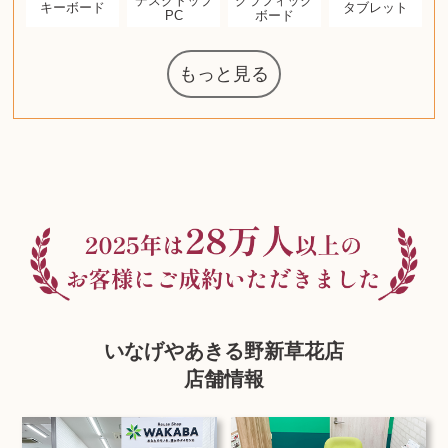
デスクトップ
グラフィック
キーボード
タブレット
PC
ボード
もっと見る
ルイ・ヴィト
ウェッジウッ
コーヒーメー
ザ・ノース・
ルイス・ポー
ジッポー
化粧水 ローシ
タグ・ホイヤ
アニメーショ
カルバンクラ
エヴァンゲリ
オーディオテ
シャワーヘッ
インゴ・マウ
JVCケンウッ
葉書・ポスト
エリザベスア
ニンテンドー
ロイヤルコペ
マックツール
トム・ディク
ドルチェ&ガ
グランドセイ
ブライトリン
ファンデーシ
アメリカコイ
ドラゴンボー
チェンソーマ
西洋アンティ
スティールシ
ドクターマー
金・ゴールド
金・ゴールド
金・ゴールド
アランドロン
富士フイルム
ゼンハイザー
カナダグース
VRゴーグル
QUOカード
ロレックス
ジバンシー
マニキュア
化粧ポーチ
金貨・銀貨
ワンピース
ガラスペン
筆（ふで）
スピーカー
図書カード
エアポッズ
シルバニア
モトローラ
アルインコ
エルメス
中国切手
アイドル
日本古銭
キヤノン
呪術廻戦
ヘレンド
リョービ
ミニカー
ガラケー
Nゲージ
AirPods
iPhone
iPhone
カシオ
茶道具
ギター
チェス
髭剃り
マキタ
リール
ボッチ
カシオ
指輪
指輪
指輪
競馬
古銭
PS4
アイシャドウ
ゲームソフト
エクスペリア
エインズレイ
モンクレール
レ・クリント
AppleWatch
ネックレス
ネックレス
ネックレス
スウォッチ
外国コイン
ボールペン
バイオリン
ドライヤー
ケルヒャー
リカちゃん
HOゲージ
シャネル
記念切手
シャネル
中国古銭
鬼滅の刃
デュポン
中国骨董
マイセン
サックス
ボッシュ
レイバン
シャープ
メッキ
メッキ
メッキ
コーチ
ニコン
ソニー
万年筆
お米券
旅行券
ビーツ
ルアー
ガラホ
鉄道
着物
囲碁
iPad
PS5
ティファニー
ダイヤモンド
ティファニー
ダイヤモンド
ティファニー
ダイヤモンド
ペンタックス
パナソニック
ウルトラマン
ギャラクシー
トランペット
ギフトカード
ヘアアイロン
電動歯ブラシ
カルティエ
ディズニー
カルティエ
株主優待券
ハイコーキ
アディダス
シチズン
中国紙幣
ブリーチ
エルメス
アイコム
Zゲージ
オメガ
グッチ
観光地
チーク
古紙幣
陶磁器
チェロ
ソニー
ボーズ
ロッド
ナイキ
モーイ
ソニー
iMac
口紅
絵画
将棋
レゴ
硯
クラリネット
スナップオン
カルティエ
パール真珠
カルティエ
パール真珠
カルティエ
パール真珠
ディオール
カレンダー
ディオール
手帳カバー
魚群探知機
ディーゼル
アルテック
八重洲無線
MacBook
xbox one
スポーツ
アナスイ
化粧下地
ダンヒル
ビール券
レイザー
ヒルティ
プラダ
ライカ
リコー
掛け軸
バカラ
アンプ
テレビ
掃除機
超合金
麻雀
（zippo）
フェイス
ルセン
カー
ン
ド
クニカ
イン
ョン
オン
ラー
ー
ン
ド
ド
ンハーゲン
ッバーナ
スイッチ
カード
ーデン
ソン
ズ
リーズ
コー
ョン
ーク
チン
グ
ン
ル
ン
いなげやあきる野新草花店
店舗情報