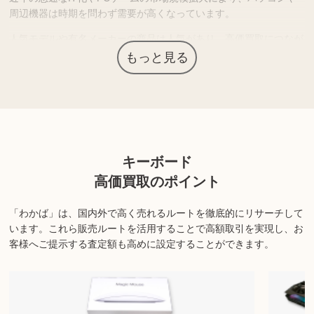
周辺機器は時期を問わず需要が高くなっています。
人気モデルや有名メーカーの商品は人気があり、高価買取につなが
る場合があります。
もっと見る
上記以外にも様々な商品を取り扱っております。ぜひご来店くださ
い。
商品の状態や内容によっては、お買取できない場合がございま
キーボード
す。詳しくは店舗までお問い合わせください。
高価買取のポイント
「わかば」は、国内外で高く売れるルートを徹底的にリサーチして
います。
これら販売ルートを活用することで高額取引を実現し、お
客様へご提示する査定額も高めに設定することができます。