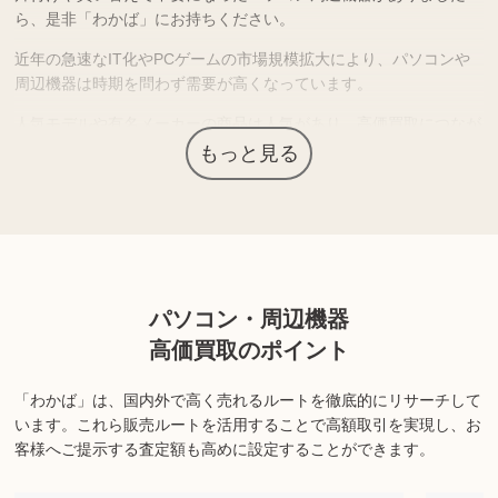
ら、是非「わかば」にお持ちください。
近年の急速なIT化やPCゲームの市場規模拡大により、パソコンや
周辺機器は時期を問わず需要が高くなっています。
人気モデルや有名メーカーの商品は人気があり、高価買取につなが
る場合があります。
もっと見る
上記以外にも様々な商品を取り扱っております。ぜひご来店くださ
い。
商品の状態や内容によっては、お買取できない場合がございま
パソコン・周辺機器
す。詳しくは店舗までお問い合わせください。
高価買取のポイント
「わかば」は、国内外で高く売れるルートを徹底的にリサーチして
います。
これら販売ルートを活用することで高額取引を実現し、お
客様へご提示する査定額も高めに設定することができます。