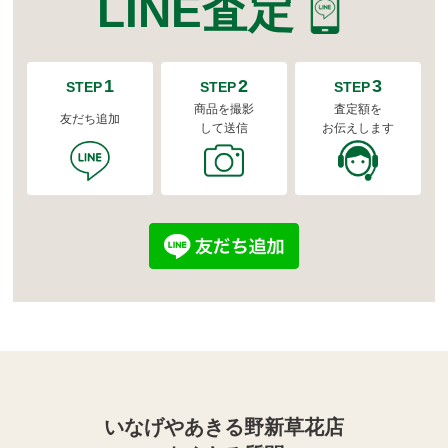
LINE査定
1
2
3
STEP
STEP
STEP
商品を撮影
査定額を
友だち追加
して送信
お伝えします
いなげやあきる野新草花店