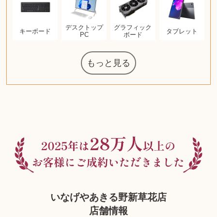
デスクトップ
グラフィック
キーボード
タブレット
PC
ボード
もっと見る
ルイ・ヴィト
ウェッジウッ
コーヒーメー
ザ・ノース・
ルイス・ポー
ジッポー
化粧水 ローシ
タグ・ホイヤ
アニメーショ
カルバンクラ
エヴァンゲリ
オーディオテ
シャワーヘッ
インゴ・マウ
JVCケンウッ
葉書・ポスト
エリザベスア
ニンテンドー
ロイヤルコペ
マックツール
トム・ディク
ドルチェ&ガ
グランドセイ
ブライトリン
ファンデーシ
アメリカコイ
ドラゴンボー
チェンソーマ
西洋アンティ
スティールシ
ドクターマー
金・ゴールド
金・ゴールド
金・ゴールド
アランドロン
富士フイルム
ゼンハイザー
カナダグース
VRゴーグル
QUOカード
ロレックス
ジバンシー
マニキュア
化粧ポーチ
金貨・銀貨
ワンピース
ガラスペン
筆（ふで）
スピーカー
図書カード
エアポッズ
シルバニア
モトローラ
アルインコ
エルメス
中国切手
アイドル
日本古銭
キヤノン
呪術廻戦
ヘレンド
リョービ
ミニカー
ガラケー
Nゲージ
AirPods
iPhone
iPhone
カシオ
茶道具
ギター
チェス
髭剃り
マキタ
リール
ボッチ
カシオ
指輪
指輪
指輪
競馬
古銭
PS4
アイシャドウ
ゲームソフト
エクスペリア
エインズレイ
モンクレール
レ・クリント
AppleWatch
ネックレス
ネックレス
ネックレス
スウォッチ
外国コイン
ボールペン
バイオリン
ドライヤー
ケルヒャー
リカちゃん
HOゲージ
シャネル
記念切手
シャネル
中国古銭
鬼滅の刃
デュポン
中国骨董
マイセン
サックス
ボッシュ
レイバン
シャープ
メッキ
メッキ
メッキ
コーチ
ニコン
ソニー
万年筆
お米券
旅行券
ビーツ
ルアー
ガラホ
鉄道
着物
囲碁
iPad
PS5
ティファニー
ダイヤモンド
ティファニー
ダイヤモンド
ティファニー
ダイヤモンド
ペンタックス
パナソニック
ウルトラマン
ギャラクシー
トランペット
ギフトカード
ヘアアイロン
電動歯ブラシ
カルティエ
ディズニー
カルティエ
株主優待券
ハイコーキ
アディダス
シチズン
中国紙幣
ブリーチ
エルメス
アイコム
Zゲージ
オメガ
グッチ
観光地
チーク
古紙幣
陶磁器
チェロ
ソニー
ボーズ
ロッド
ナイキ
モーイ
ソニー
iMac
口紅
絵画
将棋
レゴ
硯
クラリネット
スナップオン
カルティエ
パール真珠
カルティエ
パール真珠
カルティエ
パール真珠
ディオール
カレンダー
ディオール
手帳カバー
魚群探知機
ディーゼル
アルテック
八重洲無線
MacBook
xbox one
スポーツ
アナスイ
化粧下地
ダンヒル
ビール券
レイザー
ヒルティ
プラダ
ライカ
リコー
掛け軸
バカラ
アンプ
テレビ
掃除機
超合金
麻雀
（zippo）
フェイス
ルセン
カー
ン
ド
クニカ
イン
ョン
オン
ラー
ー
ン
ド
ド
ンハーゲン
ッバーナ
スイッチ
カード
ーデン
ソン
ズ
リーズ
コー
ョン
ーク
チン
グ
ン
ル
ン
いなげやあきる野新草花店
店舗情報