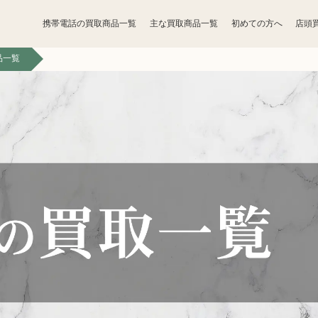
携帯電話の買取商品一覧
主な買取商品一覧
初めての方へ
店頭
品一覧
宝石買取
アクセサリー買取
香水買取
化粧品買取
パソコン
ゲーム買取
周辺機器買取
食器買取
楽器買取
工具買取
釣具買取
無線機買取
携帯電話買取