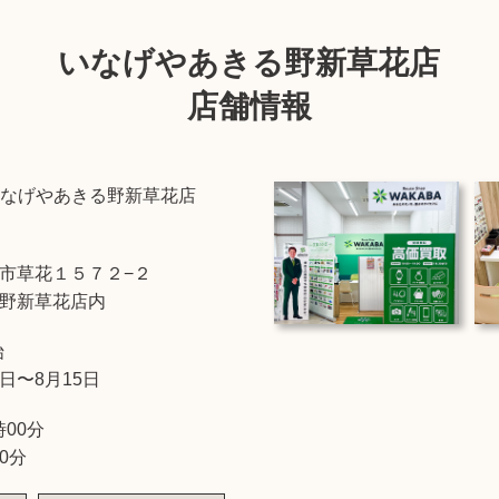
いなげやあきる野新草花店
店舗情報
なげやあきる野新草花店
市草花１５７２−２
野新草花店内
始
3日〜8月15日
時00分
0分