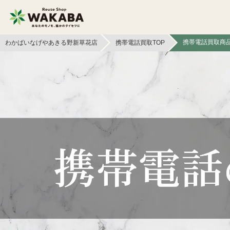
携帯電話買取商
わかばいなげやあきる野新草花店
携帯電話買取TOP
貴金属買取
金貨・銀貨買取
切手買取
テレカ買取
フィギュア買取
鉄道模型買取
ライター買取
骨董品買取
ボードゲーム買取
家電買取
おもちゃ買取
電子辞書買取