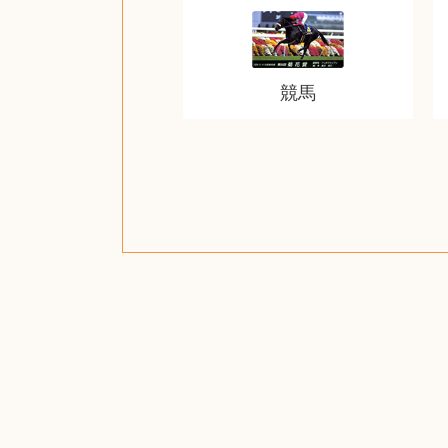
競馬
ザ・ノース・フェイス
ルイス・ポールセン
ジッポー（zippo）
コーヒーメーカー
ルイ・ヴィトン
ウェッジウッド
金・ゴールド
金・ゴールド
金・ゴールド
アランドロン
富士フイルム
ゼンハイザー
カナダグース
VRゴーグル
QUOカード
ロレックス
ジバンシー
マニキュア
化粧ポーチ
金貨・銀貨
ワンピース
キーボード
ガラスペン
筆（ふで）
スピーカー
図書カード
エアポッズ
シルバニア
モトローラ
アルインコ
エルメス
中国切手
日本古銭
キヤノン
呪術廻戦
ヘレンド
リョービ
ミニカー
ガラケー
Nゲージ
AirPods
iPhone
iPhone
カシオ
マウス
茶道具
ギター
チェス
髭剃り
マキタ
リール
ボッチ
カシオ
指輪
指輪
指輪
古銭
PS4