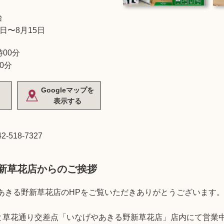
始
3日〜8月15日
時00分
0分
Googleマップを
表示する
42-518-7327
新草花店からのご挨拶
あきる野新草花店のHPをご覧いただきありがとうございます
線と草花通り交差点「いなげやあきる野新草花店」店内にて営業