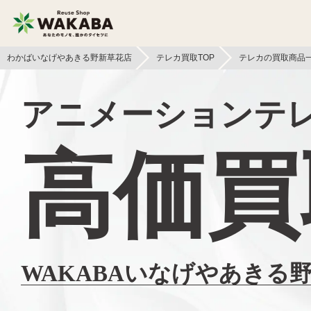
わかばいなげやあきる野新草花店
テレカ買取TOP
テレカの買取商品
貴金属買取
金貨・銀貨買取
アニメーションテ
切手買取
テレカ買取
高価買
フィギュア買取
鉄道模型買取
ライター買取
骨董品買取
ボードゲーム買取
家電買取
WAKABAいなげやあきる
おもちゃ買取
電子辞書買取