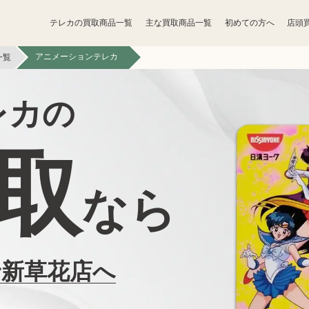
テレカの買取商品一覧
主な買取商品一覧
初めての方へ
店頭
アニメーションテレカ
一覧
宝石買取
アクセサリー買取
レカの
香水買取
化粧品買取
取
パソコン
ゲーム買取
周辺機器買取
なら
食器買取
楽器買取
工具買取
釣具買取
野新草花店へ
無線機買取
携帯電話買取