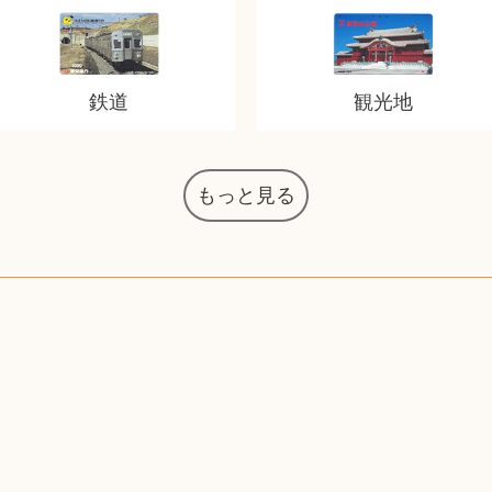
鉄道
観光地
もっと見る
オーディオテクニカ
化粧水 ローション
カルバンクライン
エヴァンゲリオン
インゴ・マウラー
デスクトップPC
タグ・ホイヤー
ノートパソコン
シャワーヘッド
JVCケンウッド
アイシャドウ
ゲームソフト
エクスペリア
エインズレイ
モンクレール
レ・クリント
AppleWatch
ネックレス
ネックレス
ネックレス
スウォッチ
外国コイン
ボールペン
バイオリン
ドライヤー
ケルヒャー
リカちゃん
HOゲージ
シャネル
記念切手
シャネル
中国古銭
鬼滅の刃
デュポン
中国骨董
マイセン
サックス
ボッシュ
レイバン
シャープ
メッキ
メッキ
メッキ
コーチ
ニコン
ソニー
万年筆
お米券
旅行券
ビーツ
ルアー
ガラホ
着物
囲碁
iPad
PS5
ロイヤルコペンハーゲン
ニンテンドースイッチ
ドルチェ&ガッバーナ
葉書・ポストカード
エリザベスアーデン
グラフィックボード
トム・ディクソン
マックツールズ
ティファニー
ダイヤモンド
ティファニー
ダイヤモンド
ティファニー
ダイヤモンド
ペンタックス
パナソニック
ウルトラマン
ギャラクシー
トランペット
ギフトカード
ヘアアイロン
電動歯ブラシ
カルティエ
カルティエ
株主優待券
ハイコーキ
アディダス
シチズン
中国紙幣
ブリーチ
エルメス
アイコム
Zゲージ
オメガ
グッチ
チーク
古紙幣
陶磁器
チェロ
ソニー
ボーズ
ロッド
ナイキ
モーイ
ソニー
Apple
iMac
口紅
絵画
将棋
レゴ
硯