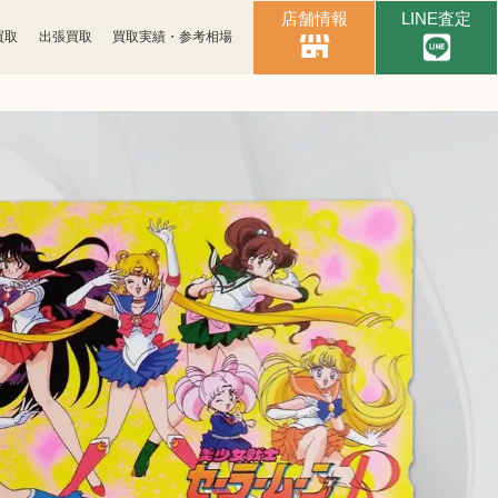
店舗情報
LINE査定
買取
出張買取
買取実績・参考相場
時計買取
ブランド買取
古銭買取
カメラ買取
スマホ買取
文具買取
イヤホン
金券買取
ヘッドホン買取
アパレル買取
照明・ライト買取
Apple買取
レコード買取