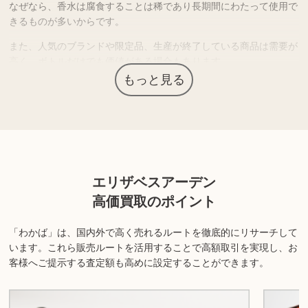
なぜなら、香水は腐食することは稀であり長期間にわたって使用で
きるものが多いからです。
また、人気のブランドや限定品、生産が終了している商品は需要が
高く、ボトルだけでも価値がある場合もあります。
もっと見る
ライフスタイルや趣向の変化などで使わずに保管している香水があ
りましたら、是非一度お持ち込みください。
上記以外にも様々な商品を取り扱っております。ぜひご来店くださ
い。
エリザベスアーデン
商品の状態や内容によっては、お買取できない場合がございま
高価買取のポイント
す。詳しくは店舗までお問い合わせください。
「わかば」は、国内外で高く売れるルートを徹底的にリサーチして
います。
これら販売ルートを活用することで高額取引を実現し、お
客様へご提示する査定額も高めに設定することができます。