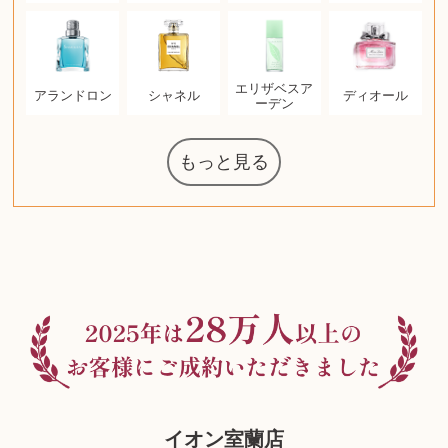
エリザベスア
アランドロン
シャネル
ディオール
ーデン
もっと見る
ルイ・ヴィト
ウェッジウッ
ザ・ノース・
日本電信電話
ジッポー
化粧水 ローシ
タグ・ホイヤ
アニメーショ
エヴァンゲリ
ノートパソコ
デスクトップ
オーディオテ
葉書・ポスト
ニンテンドー
グラフィック
ロイヤルコペ
マックツール
グランドセイ
ブライトリン
ファンデーシ
アメリカコイ
ドラゴンボー
チェンソーマ
西洋アンティ
スティールシ
ドクターマー
金・ゴールド
金・ゴールド
金・ゴールド
富士フイルム
ゼンハイザー
カナダグース
VRゴーグル
QUOカード
ロレックス
マニキュア
化粧ポーチ
金貨・銀貨
ワンピース
キーボード
ガラスペン
筆（ふで）
図書カード
エアポッズ
シルバニア
エルメス
中国切手
アイドル
日本古銭
キヤノン
呪術廻戦
ヘレンド
リョービ
ミニカー
日本電気
ガラケー
Nゲージ
AirPods
iPhone
iPhone
カシオ
マウス
茶道具
マキタ
リール
カシオ
指輪
指輪
指輪
競馬
古銭
PS4
アイシャドウ
ゲームソフト
エクスペリア
エインズレイ
モンクレール
AppleWatch
ネックレス
ネックレス
ネックレス
スウォッチ
外国コイン
ボールペン
ケルヒャー
リカちゃん
HOゲージ
シャネル
記念切手
中国古銭
鬼滅の刃
デュポン
中国骨董
マイセン
ボッシュ
レイバン
シャープ
メッキ
メッキ
メッキ
コーチ
ニコン
ソニー
万年筆
お米券
旅行券
ビーツ
ルアー
ガラホ
鉄道
着物
東芝
iPad
PS5
ティファニー
ダイヤモンド
ティファニー
ダイヤモンド
ティファニー
ダイヤモンド
ペンタックス
パナソニック
ウルトラマン
ギャラクシー
ギフトカード
カルティエ
ディズニー
カルティエ
株主優待券
ハイコーキ
アディダス
シチズン
中国紙幣
ブリーチ
エルメス
Zゲージ
オメガ
グッチ
観光地
チーク
古紙幣
陶磁器
ソニー
ボーズ
ロッド
ナイキ
ソニー
沖電気
Apple
iMac
口紅
絵画
レゴ
硯
スナップオン
カルティエ
パール真珠
カルティエ
パール真珠
カルティエ
パール真珠
ディオール
カレンダー
タブレット
手帳カバー
魚群探知機
ディーゼル
岩崎通信機
MacBook
xbox one
スポーツ
化粧下地
モニター
ダンヒル
ビール券
レイザー
ヒルティ
プラダ
ライカ
リコー
掛け軸
バカラ
超合金
（zippo）
フェイス
公社
ン
ド
クニカ
ョン
オン
PC
ー
ン
ン
ンハーゲン
スイッチ
カード
ボード
ズ
リーズ
コー
ョン
ーク
チン
グ
ン
ル
ン
イオン室蘭店