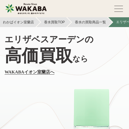
エリザ
わかばイオン室蘭店
香水買取TOP
香水の買取商品一覧
エリザベスアーデンの
高価買取
なら
WAKABAイオン室蘭店へ