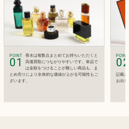
香水は複数点まとめてお持ちいただくと
POINT
POINT
01
0
高価買取につながりやすいです。単品で
は金額をつけることが難しい商品も、ま
とめ売りにより全体的な価値が上がる可能性もご
記載さ
ざいます。
お出し