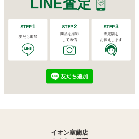
LINE査定
1
2
3
STEP
STEP
STEP
商品を撮影
査定額を
友だち追加
して送信
お伝えします
イオン室蘭店