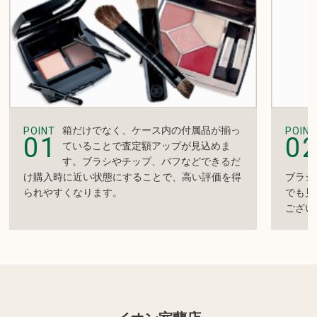
箱だけでなく、ケース内の付属品が揃っ
POINT
POINT
01
0
ていることで査定額アップが見込めま
す。ブラシやチップ、パフなどできるだ
け購入時に近い状態にすることで、高い評価を得
ブラシ
られやすくなります。
でも見
ござい