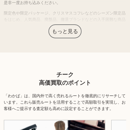
是非一度お持ち込みください。
限定色や限定パッケージ、クリスマスコフレなどのシーズン限定品
をはじめ、人気商品、廃盤品、撤退ブランドなどの入手困難な商品
は需要が高く、高価買取につながる場合があります。
もっと見る
「想像していた使用感ではなかった」「肌に合わなかった」などで
保管している化粧品がありましたら、査定価格を確認されてはいか
がでしょうか？
上記以外にも様々な商品を取り扱っております。ぜひご来店くださ
チーク
い。
高価買取のポイント
商品の状態や内容によっては、お買取できない場合がございま
す。詳しくは店舗までお問い合わせください。
「わかば」は、国内外で高く売れるルートを徹底的にリサーチして
います。
これら販売ルートを活用することで高額取引を実現し、お
客様へご提示する査定額も高めに設定することができます。