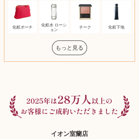
化粧水 ローシ
化粧ポーチ
チーク
化粧下地
ョン
もっと見る
ルイ・ヴィト
ウェッジウッ
ザ・ノース・
日本電信電話
ジッポー
タグ・ホイヤ
アニメーショ
カルバンクラ
エヴァンゲリ
ノートパソコ
デスクトップ
オーディオテ
葉書・ポスト
エリザベスア
ニンテンドー
グラフィック
ロイヤルコペ
マックツール
ドルチェ&ガ
グランドセイ
ブライトリン
アメリカコイ
ドラゴンボー
チェンソーマ
西洋アンティ
スティールシ
ドクターマー
金・ゴールド
金・ゴールド
金・ゴールド
アランドロン
富士フイルム
ゼンハイザー
カナダグース
VRゴーグル
QUOカード
ロレックス
ジバンシー
金貨・銀貨
ワンピース
キーボード
ガラスペン
筆（ふで）
図書カード
エアポッズ
シルバニア
エルメス
中国切手
アイドル
日本古銭
キヤノン
呪術廻戦
ヘレンド
リョービ
ミニカー
日本電気
ガラケー
Nゲージ
AirPods
iPhone
iPhone
カシオ
マウス
茶道具
マキタ
リール
カシオ
指輪
指輪
指輪
競馬
古銭
PS4
ゲームソフト
エクスペリア
エインズレイ
モンクレール
AppleWatch
ネックレス
ネックレス
ネックレス
スウォッチ
外国コイン
ボールペン
ケルヒャー
リカちゃん
HOゲージ
シャネル
記念切手
シャネル
中国古銭
鬼滅の刃
デュポン
中国骨董
マイセン
ボッシュ
レイバン
シャープ
メッキ
メッキ
メッキ
コーチ
ニコン
ソニー
万年筆
お米券
旅行券
ビーツ
ルアー
ガラホ
鉄道
着物
東芝
iPad
PS5
ティファニー
ダイヤモンド
ティファニー
ダイヤモンド
ティファニー
ダイヤモンド
ペンタックス
パナソニック
ウルトラマン
ギャラクシー
ギフトカード
カルティエ
ディズニー
カルティエ
株主優待券
ハイコーキ
アディダス
シチズン
中国紙幣
ブリーチ
エルメス
Zゲージ
オメガ
グッチ
観光地
古紙幣
陶磁器
ソニー
ボーズ
ロッド
ナイキ
ソニー
沖電気
Apple
iMac
絵画
レゴ
硯
スナップオン
カルティエ
パール真珠
カルティエ
パール真珠
カルティエ
パール真珠
ディオール
カレンダー
ディオール
タブレット
手帳カバー
魚群探知機
ディーゼル
岩崎通信機
MacBook
xbox one
スポーツ
アナスイ
モニター
ダンヒル
ビール券
レイザー
ヒルティ
プラダ
ライカ
リコー
掛け軸
バカラ
超合金
（zippo）
フェイス
公社
ン
ド
クニカ
イン
オン
PC
ー
ン
ン
ンハーゲン
ッバーナ
スイッチ
カード
ーデン
ボード
ズ
リーズ
コー
ーク
チン
グ
ン
ル
ン
イオン室蘭店