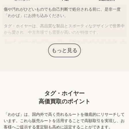
傷や汚れがひどいものでも自己判断で処分される前に、是非一度
「わかば」にお持ち込みください。
タグ・ホイヤーは、高品質な製品とスポーティなデザインで世界中
から愛され、中古市場でも需要が高いのが特徴です。
よって、状態の悪いタグ・ホイヤーも需要があるため「わかば」で
はお買取り可能です。
もっと見る
また、修理をしてからの売却を検討される方もいらっしゃいます
が、修理費用の方が高くついてしまい、修理前に売却した方が結果
的に現金が残るケースも少なくありません。
まずは、現状のまま店頭へお持ちいただき、査定価格を把握してか
らご判断されてはいかがでしょうか？
タグ・ホイヤー
タグ・ホイヤーの時計は、資産としての価値もあるため、それらを
高価買取のポイント
加味したご提案も行なっております。
「わかば」は、国内外で高く売れるルートを徹底的にリサーチして
※商品の状態や内容によっては、お買取できない場合がございま
います。
これら販売ルートを活用することで高額取引を実現し、お
す。詳しくは店舗までお問い合わせください。
客様へご提示する査定額も高めに設定することができます。