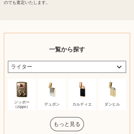
のでも査定いたします。
一覧から探す
ジッポー
デュポン
カルティエ
ダンヒル
（zippo）
もっと見る
ルイ・ヴィト
ウェッジウッ
ザ・ノース・
日本電信電話
化粧水 ローシ
タグ・ホイヤ
アニメーショ
カルバンクラ
エヴァンゲリ
ノートパソコ
デスクトップ
オーディオテ
葉書・ポスト
エリザベスア
ニンテンドー
グラフィック
ロイヤルコペ
マックツール
ドルチェ&ガ
グランドセイ
ブライトリン
ファンデーシ
アメリカコイ
ドラゴンボー
チェンソーマ
西洋アンティ
スティールシ
ドクターマー
金・ゴールド
金・ゴールド
金・ゴールド
アランドロン
富士フイルム
ゼンハイザー
カナダグース
VRゴーグル
QUOカード
ロレックス
ジバンシー
マニキュア
化粧ポーチ
金貨・銀貨
ワンピース
キーボード
ガラスペン
筆（ふで）
図書カード
エアポッズ
シルバニア
エルメス
中国切手
アイドル
日本古銭
キヤノン
呪術廻戦
ヘレンド
リョービ
ミニカー
日本電気
ガラケー
Nゲージ
AirPods
iPhone
iPhone
カシオ
マウス
茶道具
マキタ
リール
カシオ
指輪
指輪
指輪
競馬
古銭
PS4
アイシャドウ
ゲームソフト
エクスペリア
エインズレイ
モンクレール
AppleWatch
ネックレス
ネックレス
ネックレス
スウォッチ
外国コイン
ボールペン
ケルヒャー
リカちゃん
HOゲージ
シャネル
記念切手
シャネル
中国古銭
鬼滅の刃
中国骨董
マイセン
ボッシュ
レイバン
シャープ
メッキ
メッキ
メッキ
コーチ
ニコン
ソニー
万年筆
お米券
旅行券
ビーツ
ルアー
ガラホ
鉄道
着物
東芝
iPad
PS5
ティファニー
ダイヤモンド
ティファニー
ダイヤモンド
ティファニー
ダイヤモンド
ペンタックス
パナソニック
ウルトラマン
ギャラクシー
ギフトカード
カルティエ
ディズニー
株主優待券
ハイコーキ
アディダス
シチズン
中国紙幣
ブリーチ
エルメス
Zゲージ
オメガ
グッチ
観光地
チーク
古紙幣
陶磁器
ソニー
ボーズ
ロッド
ナイキ
ソニー
沖電気
Apple
iMac
口紅
絵画
レゴ
硯
スナップオン
カルティエ
パール真珠
カルティエ
パール真珠
カルティエ
パール真珠
ディオール
カレンダー
ディオール
タブレット
手帳カバー
魚群探知機
ディーゼル
岩崎通信機
MacBook
xbox one
スポーツ
アナスイ
化粧下地
モニター
ビール券
レイザー
ヒルティ
プラダ
ライカ
リコー
掛け軸
バカラ
超合金
フェイス
公社
ン
ド
クニカ
イン
ョン
オン
PC
ー
ン
ン
ンハーゲン
ッバーナ
スイッチ
カード
ーデン
ボード
ズ
リーズ
コー
ョン
ーク
チン
グ
ン
ル
ン