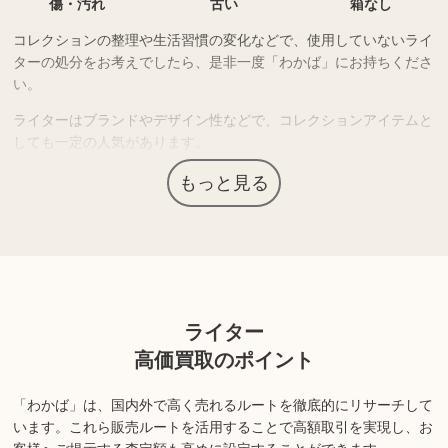
傷・汚れ
古い
箱なし
コレクションの整理や生活習慣の変化などで、使用していないライ
ターの処分をお考えでしたら、是非一度「わかば」にお持ちくださ
い。
ライターはブランドやデザイン性などで、コレクションアイテムと
しても一定の人気があります。
人気ブランドやレアモデルは需要も高く、高価買取につながる場合
もっと見る
もあります。
上記以外にも様々な商品を取り扱っております。ぜひご来店くださ
い。
ライター
商品の状態や内容によっては、お買取できない場合がございま
す。詳しくは店舗までお問い合わせください。
高価買取のポイント
「わかば」は、国内外で高く売れるルートを徹底的にリサーチして
います。
これら販売ルートを活用することで高額取引を実現し、お