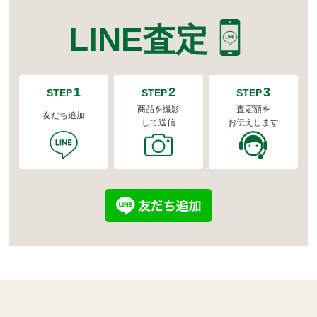
LINE査定
1
2
3
STEP
STEP
STEP
商品を撮影
査定額を
友だち追加
して送信
お伝えします