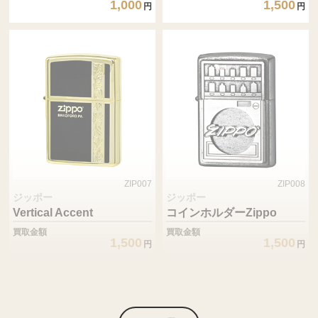
1,000
1,500
円
円
ZIP007
ZIP008
ジッポー
ジッポー
Vertical Accent
コインホルダーZippo
買取金額
買取金額
1,500
1,500
円
円