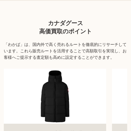
国内外に独自の販売ルートを持つ強みを生かし、他店でお断りされ
た商品でもお買取りできるケースも多くあります。
カナダグース
丁寧に査定し、需要や状態を鑑みた上で最大限の価格をお付けさせ
ていただきます。
高価買取のポイント
※商品の状態や内容によっては、お買取できない場合がございま
「わかば」は、国内外で高く売れるルートを徹底的にリサーチして
す。詳しくは店舗までお問い合わせください。
います。
これら販売ルートを活用することで高額取引を実現し、お
客様へご提示する査定額も高めに設定することができます。