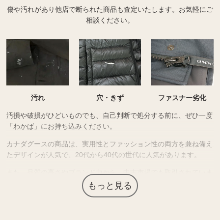
傷や汚れがあり他店で断られた商品も査定いたします。
お気軽にご
相談ください。
汚れ
穴・きず
ファスナー劣化
汚損や破損がひどいものでも、自己判断で処分する前に、ぜひ一度
「わかば」にお持ち込みください。
カナダグースの商品は、実用性とファッション性の両方を兼ね備え
たデザインが人気で、20代から40代の世代に人気があります。
また、品質の高さやブランド力から、中古市場でも取引されていま
す。
もっと見る
そのため、傷や使用感のある商品でも需要があり、「わかば」では
状態の悪いカナダグース商品も査定いたします。