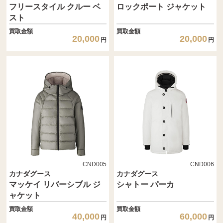
フリースタイル クルー ベ
ロックポート ジャケット
スト
買取金額
買取金額
20,000
20,000
円
円
CND005
CND006
カナダグース
カナダグース
マッケイ リバーシブル ジ
シャトー パーカ
ャケット
買取金額
買取金額
40,000
60,000
円
円