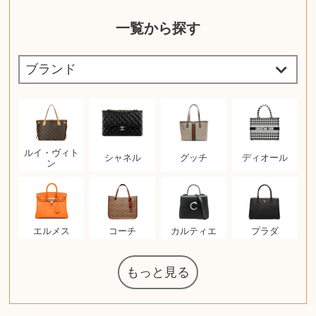
一覧から探す
ルイ・ヴィト
シャネル
グッチ
ディオール
ン
エルメス
コーチ
カルティエ
プラダ
もっと見る
ウェッジウッ
ザ・ノース・
日本電信電話
ジッポー
化粧水 ローシ
タグ・ホイヤ
アニメーショ
カルバンクラ
エヴァンゲリ
ノートパソコ
デスクトップ
オーディオテ
葉書・ポスト
エリザベスア
ニンテンドー
グラフィック
ロイヤルコペ
マックツール
ドルチェ&ガ
グランドセイ
ブライトリン
ファンデーシ
アメリカコイ
ドラゴンボー
チェンソーマ
西洋アンティ
スティールシ
ドクターマー
金・ゴールド
金・ゴールド
金・ゴールド
アランドロン
富士フイルム
ゼンハイザー
カナダグース
VRゴーグル
QUOカード
ロレックス
ジバンシー
マニキュア
化粧ポーチ
金貨・銀貨
ワンピース
キーボード
ガラスペン
筆（ふで）
図書カード
エアポッズ
シルバニア
中国切手
アイドル
日本古銭
キヤノン
呪術廻戦
ヘレンド
リョービ
ミニカー
日本電気
ガラケー
Nゲージ
AirPods
iPhone
iPhone
カシオ
マウス
茶道具
マキタ
リール
カシオ
指輪
指輪
指輪
競馬
古銭
PS4
アイシャドウ
ゲームソフト
エクスペリア
エインズレイ
モンクレール
AppleWatch
ネックレス
ネックレス
ネックレス
スウォッチ
外国コイン
ボールペン
ケルヒャー
リカちゃん
HOゲージ
記念切手
シャネル
中国古銭
鬼滅の刃
デュポン
中国骨董
マイセン
ボッシュ
レイバン
シャープ
メッキ
メッキ
メッキ
ニコン
ソニー
万年筆
お米券
旅行券
ビーツ
ルアー
ガラホ
鉄道
着物
東芝
iPad
PS5
ティファニー
ダイヤモンド
ティファニー
ダイヤモンド
ティファニー
ダイヤモンド
ペンタックス
パナソニック
ウルトラマン
ギャラクシー
ギフトカード
ディズニー
カルティエ
株主優待券
ハイコーキ
アディダス
シチズン
中国紙幣
ブリーチ
エルメス
Zゲージ
オメガ
観光地
チーク
古紙幣
陶磁器
ソニー
ボーズ
ロッド
ナイキ
ソニー
沖電気
Apple
iMac
口紅
絵画
レゴ
硯
スナップオン
カルティエ
パール真珠
カルティエ
パール真珠
カルティエ
パール真珠
カレンダー
ディオール
タブレット
手帳カバー
魚群探知機
ディーゼル
岩崎通信機
MacBook
xbox one
スポーツ
アナスイ
化粧下地
モニター
ダンヒル
ビール券
レイザー
ヒルティ
ライカ
リコー
掛け軸
バカラ
超合金
（zippo）
フェイス
公社
ド
クニカ
イン
ョン
オン
PC
ー
ン
ン
ンハーゲン
ッバーナ
スイッチ
カード
ーデン
ボード
ズ
リーズ
コー
ョン
ーク
チン
グ
ン
ル
ン