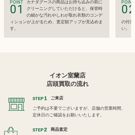
カナダグースの商品はお持ち込みの前に
POINT
POINT
01
0
クリーニングしていただけると、保管時
の細かな汚れやしわが取れ衣類のコンデ
ィションが上がるため、査定額アップが見込めま
の付属
す。
い。
イオン室蘭店
店頭買取の流れ
1
ご来店
STEP
ご予約は不要でございますが、店舗の営業時間、
定休日のご確認をお願いいたします。
2
商品査定
STEP