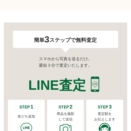
3
簡単
ステップで無料査定
スマホから写真を送るだけ。
最短３分で査定いたします。
LINE査定
1
2
3
STEP
STEP
STEP
商品を撮影
査定額を
友だち追加
して送信
お伝えします