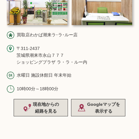
買取店わかば潮来ラ･ラ･ルー店
〒311-2437
茨城県潮来市永山７７７
ショッピングプラザ ラ・ラ・ルー内
水曜日 施設休館日 年末年始
10時00分～18時00分
現在地からの
Googleマップを
経路を見る
表示する