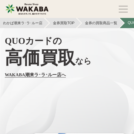
QU
わかば潮来ラ･ラ･ルー店
金券買取TOP
金券の買取商品一覧
QUOカードの
高価買取
なら
WAKABA潮来ラ･ラ･ルー店へ