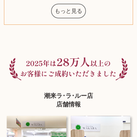
もっと見る
マジックザギ
ルイ・ヴィト
ポケモンカー
ウェッジウッ
コーヒーメー
ザ・ノース・
ルイス・ポー
チャイルドシ
日本電信電話
ジッポー
化粧水 ローシ
タグ・ホイヤ
アニメーショ
カルバンクラ
エヴァンゲリ
デジモンカー
ノートパソコ
デスクトップ
オーディオテ
シャワーヘッ
インゴ・マウ
JVCケンウッ
葉書・ポスト
エリザベスア
デュエルマス
ニンテンドー
グラフィック
ロイヤルコペ
マックツール
トム・ディク
ドルチェ&ガ
グランドセイ
ブライトリン
ファンデーシ
アメリカコイ
ドラゴンボー
チェンソーマ
バトルスピリ
西洋アンティ
スティールシ
ドクターマー
金・ゴールド
金・ゴールド
金・ゴールド
アランドロン
富士フイルム
ヴァンガード
ゼンハイザー
カナダグース
VRゴーグル
ロレックス
ジバンシー
マニキュア
化粧ポーチ
金貨・銀貨
ワンピース
キーボード
ガラスペン
筆（ふで）
スピーカー
エアポッズ
シルバニア
モトローラ
アルインコ
エルメス
中国切手
アイドル
日本古銭
キヤノン
呪術廻戦
ヘレンド
リョービ
コミック
ミニカー
日本電気
ガラケー
Nゲージ
AirPods
iPhone
iPhone
カシオ
マウス
茶道具
ギター
チェス
髭剃り
マキタ
リール
ボッチ
カシオ
指輪
指輪
指輪
競馬
古銭
辞書
PS4
帯
アイシャドウ
ゲームソフト
エクスペリア
エインズレイ
モンクレール
レ・クリント
AppleWatch
ネックレス
ネックレス
ネックレス
スウォッチ
外国コイン
ャザリング
ボールペン
バイオリン
ドライヤー
ケルヒャー
ベビーカー
リカちゃん
HOゲージ
シャネル
記念切手
シャネル
中国古銭
鬼滅の刃
デュポン
中国骨董
マイセン
サックス
ボッシュ
レイバン
シャープ
メッキ
メッキ
メッキ
コーチ
ニコン
ソニー
万年筆
ビーツ
ルアー
ガラホ
鉄道
着物
囲碁
絵本
図鑑
東芝
草履
iPad
PS5
ティファニー
ダイヤモンド
ティファニー
ダイヤモンド
ティファニー
ダイヤモンド
ペンタックス
パナソニック
ウルトラマン
ギャラクシー
トランペット
ヘアアイロン
電動歯ブラシ
ベビーチェア
カルティエ
ディズニー
カルティエ
ハイコーキ
アディダス
帯締・帯留
シチズン
中国紙幣
ブリーチ
エルメス
アイコム
Zゲージ
オメガ
グッチ
観光地
チーク
古紙幣
遊戯王
陶磁器
チェロ
ソニー
ボーズ
ロッド
ナイキ
モーイ
ソニー
沖電気
Apple
iMac
口紅
絵画
将棋
雑誌
レゴ
硯
クラリネット
スナップオン
カルティエ
パール真珠
カルティエ
パール真珠
カルティエ
パール真珠
ディオール
カレンダー
ディオール
タブレット
手帳カバー
魚群探知機
ディーゼル
アルテック
岩崎通信機
八重洲無線
MacBook
xbox one
スポーツ
アナスイ
化粧下地
モニター
ダンヒル
レイザー
ヒルティ
知育玩具
プラダ
ライカ
リコー
掛け軸
バカラ
アンプ
テレビ
掃除機
参考書
超合金
麻雀
（zippo）
フェイス
ルセン
カー
ート
公社
ン
ド
ド
クニカ
イン
ョン
オン
ラー
PC
ー
ン
ド
ン
ド
ド
ンハーゲン
ッバーナ
スイッチ
カード
ーデン
ターズ
ボード
ソン
ズ
リーズ
コー
ョン
ッツ
ーク
チン
グ
ン
ル
ン
MTG
潮来ラ･ラ･ルー店
店舗情報