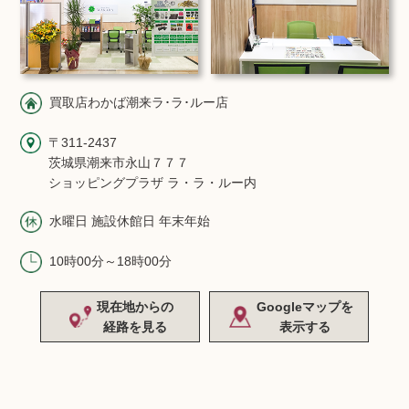
買取店わかば潮来ラ･ラ･ルー店
〒311-2437
茨城県潮来市永山７７７
ショッピングプラザ ラ・ラ・ルー内
水曜日 施設休館日 年末年始
10時00分～18時00分
現在地からの
Googleマップを
経路を見る
表示する