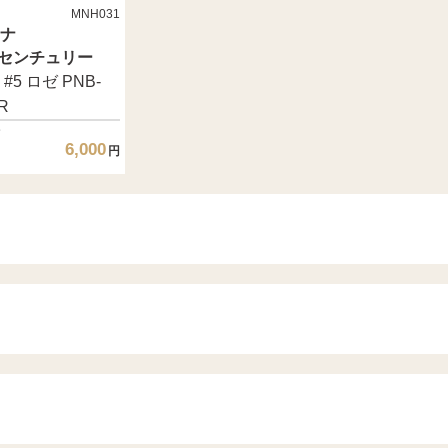
MNH031
ナ
76センチュリー
#5 ロゼ PNB-
R
6,000
円