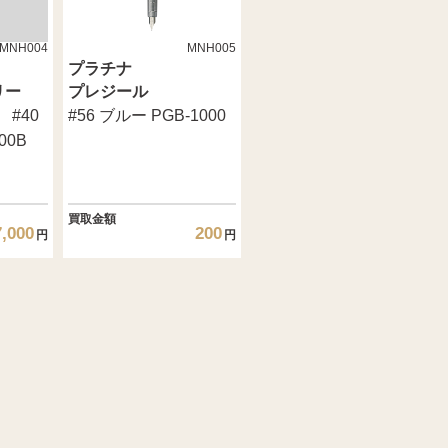
MNH004
MNH005
プラチナ
リー
プレジール
#40
#56 ブルー PGB-1000
00B
買取金額
7,000
200
円
円