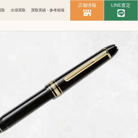
店舗情報
LINE査定
買取
出張買取
買取実績・参考相場
時計買取
ブランド買取
古銭買取
カメラ買取
パソコン
スマホ買取
周辺機器買取
楽器買取
金券買取
釣具買取
アパレル買取
電子辞書買取
黒電話買取