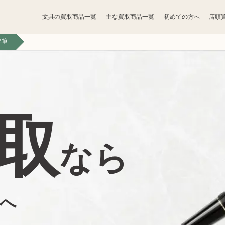
文具の買取商品一覧
主な買取商品一覧
初めての方へ
店頭
年筆
宝石買取
アクセサリー買取
香水買取
化粧品買取
取
トレカ買取
ゲーム買取
なら
骨董品買取
食器買取
家電買取
工具買取
店へ
ベビー用品買取
おもちゃ買取