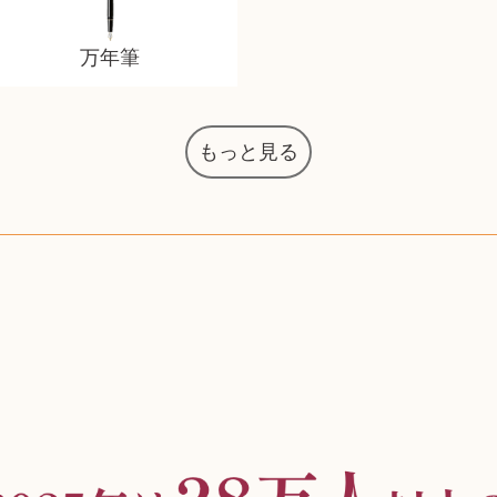
万年筆
もっと見る
マジックザギャザリング
オーディオテクニカ
化粧水 ローション
カルバンクライン
エヴァンゲリオン
インゴ・マウラー
デスクトップPC
タグ・ホイヤー
アニメーション
デジモンカード
ノートパソコン
シャワーヘッド
JVCケンウッド
アイシャドウ
ゲームソフト
エクスペリア
エインズレイ
モンクレール
レ・クリント
AppleWatch
ネックレス
ネックレス
ネックレス
スウォッチ
外国コイン
バイオリン
ドライヤー
ケルヒャー
ベビーカー
リカちゃん
HOゲージ
シャネル
記念切手
シャネル
中国古銭
鬼滅の刃
デュポン
中国骨董
マイセン
サックス
ボッシュ
レイバン
シャープ
メッキ
メッキ
メッキ
コーチ
ニコン
ソニー
お米券
旅行券
ビーツ
ルアー
ガラホ
鉄道
着物
囲碁
絵本
図鑑
東芝
草履
iPad
PS5
ロイヤルコペンハーゲン
ニンテンドースイッチ
ドルチェ&ガッバーナ
葉書・ポストカード
エリザベスアーデン
デュエルマスターズ
グラフィックボード
トム・ディクソン
マックツールズ
ティファニー
ダイヤモンド
ティファニー
ダイヤモンド
ティファニー
ダイヤモンド
ペンタックス
パナソニック
ウルトラマン
ギャラクシー
トランペット
ギフトカード
ヘアアイロン
電動歯ブラシ
ベビーチェア
カルティエ
ディズニー
カルティエ
株主優待券
ハイコーキ
アディダス
帯締・帯留
シチズン
中国紙幣
ブリーチ
エルメス
アイコム
Zゲージ
オメガ
グッチ
観光地
チーク
古紙幣
遊戯王
陶磁器
チェロ
ソニー
ボーズ
ロッド
ナイキ
モーイ
ソニー
沖電気
Apple
iMac
口紅
絵画
将棋
雑誌
レゴ
MTG