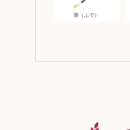
筆（ふで）
ザ・ノース・フェイス
ルイス・ポールセン
ジッポー（zippo）
コーヒーメーカー
チャイルドシート
日本電信電話公社
ルイ・ヴィトン
ポケモンカード
ウェッジウッド
金・ゴールド
金・ゴールド
金・ゴールド
アランドロン
富士フイルム
ヴァンガード
ゼンハイザー
カナダグース
VRゴーグル
QUOカード
ロレックス
ジバンシー
マニキュア
化粧ポーチ
金貨・銀貨
ワンピース
キーボード
スピーカー
図書カード
エアポッズ
シルバニア
モトローラ
アルインコ
エルメス
中国切手
アイドル
日本古銭
キヤノン
呪術廻戦
ヘレンド
リョービ
コミック
ミニカー
日本電気
ガラケー
Nゲージ
AirPods
iPhone
iPhone
カシオ
マウス
茶道具
ギター
チェス
髭剃り
マキタ
リール
ボッチ
カシオ
指輪
指輪
指輪
競馬
古銭
辞書
PS4
帯