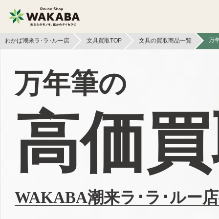
万
わかば潮来ラ･ラ･ルー店
文具買取TOP
文具の買取商品一覧
貴金属買取
金貨・銀貨買取
万年筆の
切手買取
テレカ買取
高価買
フィギュア買取
鉄道模型買取
文具買取
ライター買取
イヤホン
ボードゲーム買取
ヘッドホン買取
WAKABA潮来ラ･ラ･ルー
本買取
照明・ライト買取