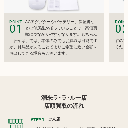
ACアダプターやバッテリー、保証書な
POINT
POINT
01
0
どの付属品が揃っていることで、高価買
取につながりやすくなります。もちろん
「わかば」では、本体のみでもお買取は可能です
すので
が、付属品があることでよりご希望に近い金額を
くださ
お出しできる場合もございます。
潮来ラ･ラ･ルー店
店頭買取の流れ
1
ご来店
STEP