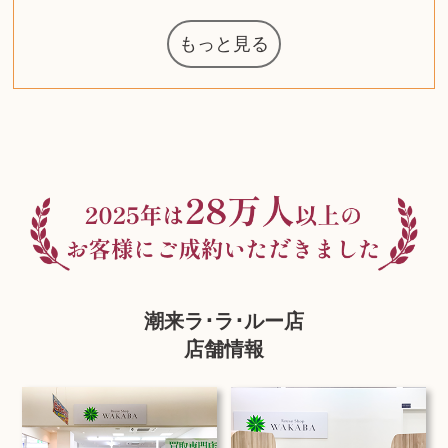
もっと見る
マジックザギ
ルイ・ヴィト
ポケモンカー
ウェッジウッ
コーヒーメー
ザ・ノース・
ルイス・ポー
チャイルドシ
日本電信電話
ジッポー
化粧水 ローシ
タグ・ホイヤ
アニメーショ
カルバンクラ
エヴァンゲリ
デジモンカー
オーディオテ
シャワーヘッ
インゴ・マウ
JVCケンウッ
葉書・ポスト
エリザベスア
デュエルマス
ニンテンドー
ロイヤルコペ
マックツール
トム・ディク
ドルチェ&ガ
グランドセイ
ブライトリン
ファンデーシ
アメリカコイ
ドラゴンボー
チェンソーマ
バトルスピリ
西洋アンティ
スティールシ
ドクターマー
金・ゴールド
金・ゴールド
金・ゴールド
アランドロン
富士フイルム
ヴァンガード
ゼンハイザー
カナダグース
VRゴーグル
QUOカード
ロレックス
ジバンシー
マニキュア
化粧ポーチ
金貨・銀貨
ワンピース
ガラスペン
筆（ふで）
スピーカー
図書カード
エアポッズ
シルバニア
モトローラ
アルインコ
エルメス
中国切手
アイドル
日本古銭
キヤノン
呪術廻戦
ヘレンド
リョービ
コミック
ミニカー
日本電気
ガラケー
Nゲージ
AirPods
iPhone
iPhone
カシオ
茶道具
ギター
チェス
髭剃り
マキタ
リール
ボッチ
カシオ
指輪
指輪
指輪
競馬
古銭
辞書
PS4
帯
アイシャドウ
ゲームソフト
エクスペリア
エインズレイ
モンクレール
レ・クリント
AppleWatch
ネックレス
ネックレス
ネックレス
スウォッチ
外国コイン
ャザリング
ボールペン
バイオリン
ドライヤー
ケルヒャー
ベビーカー
リカちゃん
HOゲージ
シャネル
記念切手
シャネル
中国古銭
鬼滅の刃
デュポン
中国骨董
マイセン
サックス
ボッシュ
レイバン
シャープ
メッキ
メッキ
メッキ
コーチ
ニコン
ソニー
万年筆
お米券
旅行券
ビーツ
ルアー
ガラホ
鉄道
着物
囲碁
絵本
図鑑
東芝
草履
iPad
PS5
ティファニー
ダイヤモンド
ティファニー
ダイヤモンド
ティファニー
ダイヤモンド
ペンタックス
パナソニック
ウルトラマン
ギャラクシー
トランペット
ギフトカード
ヘアアイロン
電動歯ブラシ
ベビーチェア
カルティエ
ディズニー
カルティエ
株主優待券
ハイコーキ
アディダス
帯締・帯留
シチズン
中国紙幣
ブリーチ
エルメス
アイコム
Zゲージ
オメガ
グッチ
観光地
チーク
古紙幣
遊戯王
陶磁器
チェロ
ソニー
ボーズ
ロッド
ナイキ
モーイ
ソニー
沖電気
iMac
口紅
絵画
将棋
雑誌
レゴ
硯
クラリネット
スナップオン
カルティエ
パール真珠
カルティエ
パール真珠
カルティエ
パール真珠
ディオール
カレンダー
ディオール
手帳カバー
魚群探知機
ディーゼル
アルテック
岩崎通信機
八重洲無線
MacBook
xbox one
スポーツ
アナスイ
化粧下地
ダンヒル
ビール券
レイザー
ヒルティ
知育玩具
プラダ
ライカ
リコー
掛け軸
バカラ
アンプ
テレビ
掃除機
参考書
超合金
麻雀
（zippo）
フェイス
ルセン
カー
ート
公社
ン
ド
ド
クニカ
イン
ョン
オン
ラー
ー
ン
ド
ド
ド
ンハーゲン
ッバーナ
スイッチ
カード
ーデン
ターズ
ソン
ズ
リーズ
コー
ョン
ッツ
ーク
チン
グ
ン
ル
ン
MTG
潮来ラ･ラ･ルー店
店舗情報