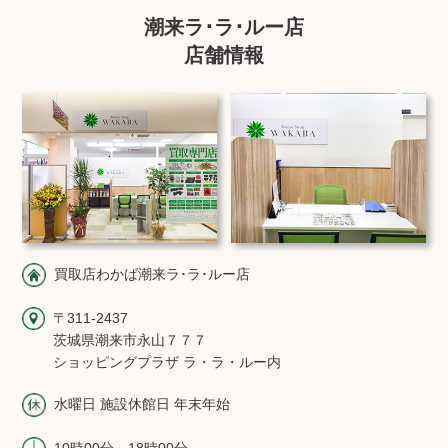
潮来ラ･ラ･ルー店
店舗情報
買取店わかば潮来ラ･ラ･ルー店
〒311-2437
茨城県潮来市永山７７７
ショッピングプラザ ラ・ラ・ルー内
水曜日 施設休館日 年末年始