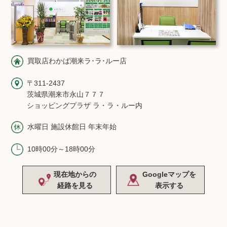
買取店わかば潮来ラ･ラ･ルー店
〒311-2437
茨城県潮来市永山７７７
ショッピングプラザ ラ・ラ・ルー内
水曜日 施設休館日 年末年始
10時00分～18時00分
現在地からの
Googleマップを
経路を見る
表示する