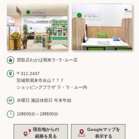
買取店わかば潮来ラ･ラ･ルー店
〒311-2437
茨城県潮来市永山７７７
ショッピングプラザ ラ・ラ・ルー内
水曜日 施設休館日 年末年始
10時00分～18時00分
現在地からの
Googleマップを
経路を見る
表示する