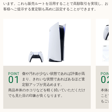
います。
これら販売ルートを活用することで高額取引を実現し、お
す。詳しくは店舗までお問い合わせください。
客様へご提示する査定額も高めに設定することができます。
傷や汚れが少ない状態であれば評価が高
POINT
POINT
01
0
まり、きれいな状態であればあるほど査
定額アップが見込めます。
商品本体のホコリなどを軽く拭いていただくだけ
本体の
でも見た目の印象が良くなります。
ことで
もござ