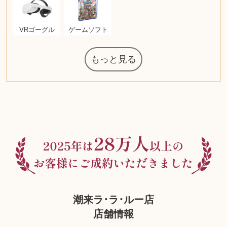
VRゴーグル
ゲームソフト
もっと見る
マジックザギ
ルイ・ヴィト
ポケモンカー
ウェッジウッ
コーヒーメー
ザ・ノース・
ルイス・ポー
チャイルドシ
日本電信電話
ジッポー
化粧水 ローシ
タグ・ホイヤ
アニメーショ
カルバンクラ
エヴァンゲリ
デジモンカー
ノートパソコ
デスクトップ
オーディオテ
シャワーヘッ
インゴ・マウ
JVCケンウッ
葉書・ポスト
エリザベスア
デュエルマス
グラフィック
ロイヤルコペ
マックツール
トム・ディク
ドルチェ&ガ
グランドセイ
ブライトリン
ファンデーシ
アメリカコイ
ドラゴンボー
チェンソーマ
バトルスピリ
西洋アンティ
スティールシ
ドクターマー
金・ゴールド
金・ゴールド
金・ゴールド
アランドロン
富士フイルム
ヴァンガード
ゼンハイザー
カナダグース
QUOカード
ロレックス
ジバンシー
マニキュア
化粧ポーチ
金貨・銀貨
ワンピース
キーボード
ガラスペン
筆（ふで）
スピーカー
図書カード
エアポッズ
シルバニア
モトローラ
アルインコ
エルメス
中国切手
アイドル
日本古銭
キヤノン
呪術廻戦
ヘレンド
リョービ
コミック
ミニカー
日本電気
ガラケー
Nゲージ
AirPods
iPhone
iPhone
カシオ
マウス
茶道具
ギター
チェス
髭剃り
マキタ
リール
ボッチ
カシオ
指輪
指輪
指輪
競馬
古銭
辞書
帯
アイシャドウ
エクスペリア
エインズレイ
モンクレール
レ・クリント
AppleWatch
ネックレス
ネックレス
ネックレス
スウォッチ
外国コイン
ャザリング
ボールペン
バイオリン
ドライヤー
ケルヒャー
ベビーカー
リカちゃん
HOゲージ
シャネル
記念切手
シャネル
中国古銭
鬼滅の刃
デュポン
中国骨董
マイセン
サックス
ボッシュ
レイバン
シャープ
メッキ
メッキ
メッキ
コーチ
ニコン
ソニー
万年筆
お米券
旅行券
ビーツ
ルアー
ガラホ
鉄道
着物
囲碁
絵本
図鑑
東芝
草履
iPad
ティファニー
ダイヤモンド
ティファニー
ダイヤモンド
ティファニー
ダイヤモンド
ペンタックス
パナソニック
ウルトラマン
ギャラクシー
トランペット
ギフトカード
ヘアアイロン
電動歯ブラシ
ベビーチェア
カルティエ
ディズニー
カルティエ
株主優待券
ハイコーキ
アディダス
帯締・帯留
シチズン
中国紙幣
ブリーチ
エルメス
アイコム
Zゲージ
オメガ
グッチ
観光地
チーク
古紙幣
遊戯王
陶磁器
チェロ
ソニー
ボーズ
ロッド
ナイキ
モーイ
ソニー
沖電気
Apple
iMac
口紅
絵画
将棋
雑誌
レゴ
硯
クラリネット
スナップオン
カルティエ
パール真珠
カルティエ
パール真珠
カルティエ
パール真珠
ディオール
カレンダー
ディオール
タブレット
手帳カバー
魚群探知機
ディーゼル
アルテック
岩崎通信機
八重洲無線
MacBook
スポーツ
アナスイ
化粧下地
モニター
ダンヒル
ビール券
レイザー
ヒルティ
知育玩具
プラダ
ライカ
リコー
掛け軸
バカラ
アンプ
テレビ
掃除機
参考書
超合金
麻雀
（zippo）
フェイス
ルセン
カー
ート
公社
ン
ド
ド
クニカ
イン
ョン
オン
ラー
PC
ー
ン
ド
ン
ド
ド
ンハーゲン
ッバーナ
カード
ーデン
ターズ
ボード
ソン
ズ
リーズ
コー
ョン
ッツ
ーク
チン
グ
ン
ル
ン
MTG
潮来ラ･ラ･ルー店
店舗情報