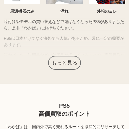
周辺機器のみ
汚れ
外箱のヨレ
片付けやモデルの買い替えなどで遊ばなくなったPS5がありました
ら、是非「わかば」にお持ちください。
PS5は日本だけでなく海外でも人気があるため、常に一定の需要が
あります。
箱やパーツ、説明書などの付属品が揃っていることで、高価買取に
つながりやすくなります。もちろん「わかば」では、本体のみでも
もっと見る
お買取は可能ですが、付属品があることでよりご希望に近い金額を
お出しできる場合もございます。
人気のモデルやタイトルは市場価値も高く、高価買取につながる場
合もあります。
PS5
上記以外にも様々な商品を取り扱っております。ぜひご来店くださ
高価買取のポイント
い。
「わかば」は、国内外で高く売れるルートを徹底的にリサーチして
※商品の状態や内容によっては、お買取できない場合がございま