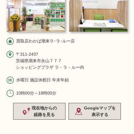
買取店わかば潮来ラ･ラ･ルー店
〒311-2437
茨城県潮来市永山７７７
ショッピングプラザ ラ・ラ・ルー内
水曜日 施設休館日 年末年始
10時00分～18時00分
現在地からの
Googleマップを
経路を見る
表示する