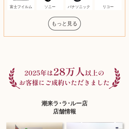
富士フイルム
ソニー
パナソニック
リコー
もっと見る
マジックザギ
ルイ・ヴィト
ポケモンカー
ウェッジウッ
コーヒーメー
ザ・ノース・
ルイス・ポー
チャイルドシ
日本電信電話
ジッポー
化粧水 ローシ
タグ・ホイヤ
アニメーショ
カルバンクラ
エヴァンゲリ
デジモンカー
ノートパソコ
デスクトップ
オーディオテ
シャワーヘッ
インゴ・マウ
JVCケンウッ
葉書・ポスト
エリザベスア
デュエルマス
ニンテンドー
グラフィック
ロイヤルコペ
マックツール
トム・ディク
ドルチェ&ガ
グランドセイ
ブライトリン
ファンデーシ
アメリカコイ
ドラゴンボー
チェンソーマ
バトルスピリ
西洋アンティ
スティールシ
ドクターマー
金・ゴールド
金・ゴールド
金・ゴールド
アランドロン
ヴァンガード
ゼンハイザー
カナダグース
VRゴーグル
QUOカード
ロレックス
ジバンシー
マニキュア
化粧ポーチ
金貨・銀貨
ワンピース
キーボード
ガラスペン
筆（ふで）
スピーカー
図書カード
エアポッズ
シルバニア
モトローラ
アルインコ
エルメス
中国切手
アイドル
日本古銭
呪術廻戦
ヘレンド
リョービ
コミック
ミニカー
日本電気
ガラケー
Nゲージ
AirPods
iPhone
iPhone
カシオ
マウス
茶道具
ギター
チェス
髭剃り
マキタ
リール
ボッチ
カシオ
指輪
指輪
指輪
競馬
古銭
辞書
PS4
帯
アイシャドウ
ゲームソフト
エクスペリア
エインズレイ
モンクレール
レ・クリント
AppleWatch
ネックレス
ネックレス
ネックレス
スウォッチ
外国コイン
ャザリング
ボールペン
バイオリン
ドライヤー
ケルヒャー
ベビーカー
リカちゃん
HOゲージ
シャネル
記念切手
シャネル
中国古銭
鬼滅の刃
デュポン
中国骨董
マイセン
サックス
ボッシュ
レイバン
シャープ
メッキ
メッキ
メッキ
コーチ
万年筆
お米券
旅行券
ビーツ
ルアー
ガラホ
鉄道
着物
囲碁
絵本
図鑑
東芝
草履
iPad
PS5
ティファニー
ダイヤモンド
ティファニー
ダイヤモンド
ティファニー
ダイヤモンド
ウルトラマン
ギャラクシー
トランペット
ギフトカード
ヘアアイロン
電動歯ブラシ
ベビーチェア
カルティエ
ディズニー
カルティエ
株主優待券
ハイコーキ
アディダス
帯締・帯留
シチズン
中国紙幣
ブリーチ
エルメス
アイコム
Zゲージ
オメガ
グッチ
観光地
チーク
古紙幣
遊戯王
陶磁器
チェロ
ソニー
ボーズ
ロッド
ナイキ
モーイ
ソニー
沖電気
Apple
iMac
口紅
絵画
将棋
雑誌
レゴ
硯
クラリネット
スナップオン
カルティエ
パール真珠
カルティエ
パール真珠
カルティエ
パール真珠
ディオール
カレンダー
ディオール
タブレット
手帳カバー
魚群探知機
ディーゼル
アルテック
岩崎通信機
八重洲無線
MacBook
xbox one
スポーツ
アナスイ
化粧下地
モニター
ダンヒル
ビール券
レイザー
ヒルティ
知育玩具
プラダ
掛け軸
バカラ
アンプ
テレビ
掃除機
参考書
超合金
麻雀
（zippo）
フェイス
ルセン
カー
ート
公社
ン
ド
ド
クニカ
イン
ョン
オン
ラー
PC
ー
ン
ド
ン
ド
ド
ンハーゲン
ッバーナ
スイッチ
カード
ーデン
ターズ
ボード
ソン
ズ
リーズ
コー
ョン
ッツ
ーク
チン
グ
ン
ル
ン
MTG
潮来ラ･ラ･ルー店
店舗情報