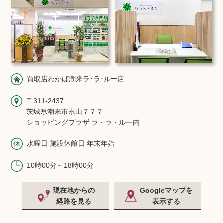
買取店わかば潮来ラ･ラ･ルー店
〒311-2437
茨城県潮来市永山７７７
ショッピングプラザ ラ・ラ・ルー内
水曜日 施設休館日 年末年始
10時00分～18時00分
現在地からの
Googleマップを
経路を見る
表示する