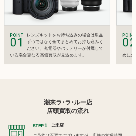
レンズキットをお持ち込みの場合は単品
POINT
POINT
01
0
ずつではなく全てまとめてお持ち込みく
ださい、充電器やバッテリーが付属して
いる場合更なる高価買取が見込めます。
めにお
潮来ラ･ラ･ルー店
店頭買取の流れ
1
ご来店
STEP
ご予約は不要でございますが、店舗の営業時間、