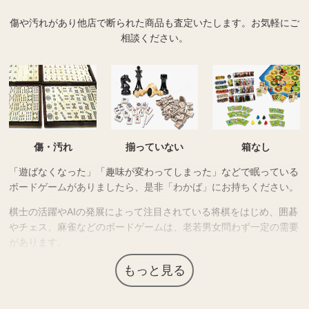
傷や汚れがあり他店で断られた商品も査定いたします。
お気軽にご
相談ください。
傷・汚れ
揃っていない
箱なし
「遊ばなくなった」「趣味が変わってしまった」などで眠っている
ボードゲームがありましたら、是非「わかば」にお持ちください。
棋士の活躍やAIの発展によって注目されている将棋をはじめ、囲碁
やチェス、麻雀などのボードゲームは、老若男女問わず一定の需要
があります。
高級素材が使われていたり繊細な細工が施されているなど高価な商
もっと見る
品も多く、コレクター需要もあるため高価買取につながる場合があ
ります。