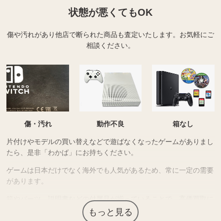
状態が悪くてもOK
傷や汚れがあり他店で断られた商品も査定いたします。
お気軽にご
相談ください。
傷・汚れ
動作不良
箱なし
片付けやモデルの買い替えなどで遊ばなくなったゲームがありまし
たら、是非「わかば」にお持ちください。
ゲームは日本だけでなく海外でも人気があるため、常に一定の需要
があります。
箱やパーツ、説明書などの付属品が揃っていることで、高価買取に
つながりやすくなります。もちろん「わかば」では、本体のみでも
もっと見る
お買取は可能ですが、付属品があることでよりご希望に近い金額を