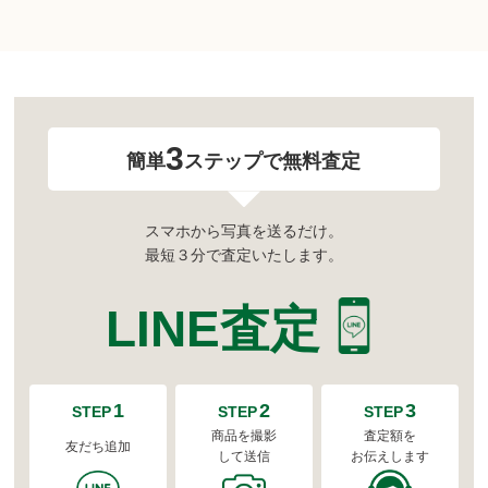
3
簡単
ステップで無料査定
スマホから写真を送るだけ。
最短３分で査定いたします。
LINE査定
1
2
3
STEP
STEP
STEP
商品を撮影
査定額を
友だち追加
して送信
お伝えします