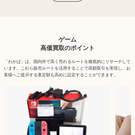
お出しできる場合もございます。
人気のモデルやタイトルは市場価値も高く、高価買取につながる場
合もあります。
ゲーム
上記以外にも様々な商品を取り扱っております。ぜひご来店くださ
高価買取のポイント
い。
「わかば」は、国内外で高く売れるルートを徹底的にリサーチして
商品の状態や内容によっては、お買取できない場合がございま
います。
これら販売ルートを活用することで高額取引を実現し、お
す。詳しくは店舗までお問い合わせください。
客様へご提示する査定額も高めに設定することができます。