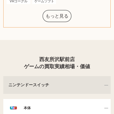
VRゴーグル
ゲームソフト
もっと見る
ルイ・ヴィト
グラフィック
ウェッジウッ
ザ・ノース・
日本電信電話
ジッポー
化粧水 ローシ
タグ・ホイヤ
アニメーショ
カルバンクラ
ノートパソコ
オーディオテ
シャワーヘッ
葉書・ポスト
エリザベスア
ロイヤルコペ
ドルチェ&ガ
グランドセイ
ブライトリン
ファンデーシ
アメリカコイ
西洋アンティ
スティールシ
コーヒーメー
ドクターマー
金・ゴールド
金・ゴールド
金・ゴールド
アランドロン
富士フイルム
トランペット
ゼンハイザー
カナダグース
QUOカード
ロレックス
ジバンシー
マニキュア
化粧ポーチ
金貨・銀貨
ガラスペン
筆（ふで）
図書カード
エアポッズ
ドライヤー
シルバニア
エルメス
中国切手
アイドル
日本古銭
キヤノン
ヘレンド
リョービ
ミニカー
日本電気
ガラケー
Nゲージ
AirPods
iPhone
カシオ
マウス
茶道具
ギター
髭剃り
マキタ
カシオ
指輪
指輪
指輪
競馬
古銭
帯
アイシャドウ
エインズレイ
クラリネット
電動歯ブラシ
モンクレール
AppleWatch
ネックレス
ネックレス
ネックレス
スウォッチ
外国コイン
タブレット
ボールペン
バイオリン
ケルヒャー
リカちゃん
HOゲージ
シャネル
記念切手
シャネル
中国古銭
デュポン
中国骨董
マイセン
ボッシュ
レイバン
シャープ
メッキ
メッキ
メッキ
コーチ
ニコン
ソニー
万年筆
お米券
旅行券
ビーツ
ガラホ
鉄道
着物
東芝
草履
iPad
ティファニー
ダイヤモンド
ティファニー
ダイヤモンド
ティファニー
ダイヤモンド
ペンタックス
パナソニック
ギフトカード
ヘアアイロン
カルティエ
ディズニー
カルティエ
株主優待券
ハイコーキ
アディダス
帯締・帯留
シチズン
中国紙幣
エルメス
ヒルティ
Zゲージ
オメガ
グッチ
観光地
チーク
古紙幣
陶磁器
チェロ
ソニー
ボーズ
掃除機
ナイキ
ソニー
沖電気
Apple
iMac
口紅
絵画
レゴ
硯
スナップオン
カルティエ
パール真珠
カルティエ
パール真珠
カルティエ
パール真珠
ディオール
カレンダー
ディオール
キーボード
手帳カバー
ディーゼル
岩崎通信機
MacBook
スポーツ
アナスイ
化粧下地
ダンヒル
サックス
ビール券
レイザー
プラダ
ライカ
リコー
掛け軸
バカラ
超合金
（zippo）
フェイス
ボード
公社
ン
ド
クニカ
イン
ョン
ー
ン
ン
ド
ンハーゲン
ッバーナ
カード
ーデン
リーズ
コー
ョン
ーク
カー
チン
グ
ン
西友所沢駅前店
ゲームの買取実績相場・価値
ニンテンドースイッチ
本体