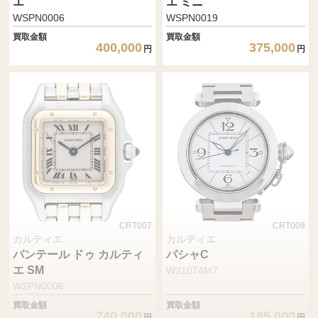
エ
エ ミニ
WSPN0006
WSPN0019
買取金額
買取金額
400,000
375,000
円
円
CRT007
CRT008
カルティエ
カルティエ
パンテール ドゥ カルティ
パシャC
エ SM
W31074M7
W2PN0006
買取金額
買取金額
740,000
185,000
円
円