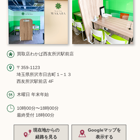
買取店わかば西友所沢駅前店
〒359-1123
埼玉県所沢市日吉町１−１３
西友所沢駅前店 4F
木曜日 年末年始
10時00分〜18時00分
最終受付 18時00分
現在地からの
Googleマップを
経路を見る
表示する