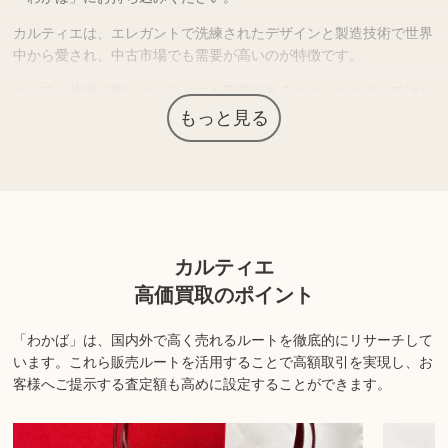
カルティエは、エレガントで洗練されたデザインと製造技術で世界
中から愛され、中古市場でも需要が高いのが特徴です。
よって、状態の悪いカルティエも需要があるため「わかば」ではお
買取り可能です。
もっと見る
また、修理をしてからの売却を検討される方もいらっしゃいます
が、修理費用の方が高くついてしまい、修理前に売却した方が結果
的に現金が残るケースも少なくありません。
まずは、現状のまま店頭へお持ちいただき、査定価格を把握してか
らご判断されてはいかがでしょうか？
カルティエ
カルティエの時計は、資産としての価値もあるため、それらを加味
高価買取のポイント
したご提案も行なっております。
「わかば」は、国内外で高く売れるルートを徹底的にリサーチして
※商品の状態や内容によっては、お買取できない場合がございま
います。
これら販売ルートを活用することで高額取引を実現し、お
す。詳しくは店舗までお問い合わせください。
客様へご提示する査定額も高めに設定することができます。