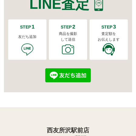
LINE査定
1
2
3
STEP
STEP
STEP
商品を撮影
査定額を
友だち追加
して送信
お伝えします
西友所沢駅前店