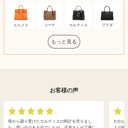
エルメス
コーチ
カルティエ
プラダ
もっと見る
グラフィック
ウェッジウッ
ザ・ノース・
日本電信電話
ジッポー
化粧水 ローシ
タグ・ホイヤ
アニメーショ
カルバンクラ
ノートパソコ
オーディオテ
シャワーヘッ
葉書・ポスト
エリザベスア
ニンテンドー
ロイヤルコペ
ドルチェ&ガ
グランドセイ
ブライトリン
ファンデーシ
アメリカコイ
西洋アンティ
スティールシ
コーヒーメー
ドクターマー
金・ゴールド
金・ゴールド
金・ゴールド
アランドロン
富士フイルム
トランペット
ゼンハイザー
カナダグース
VRゴーグル
QUOカード
ロレックス
ジバンシー
マニキュア
化粧ポーチ
金貨・銀貨
ガラスペン
筆（ふで）
図書カード
エアポッズ
ドライヤー
シルバニア
中国切手
アイドル
日本古銭
キヤノン
ヘレンド
リョービ
ミニカー
日本電気
ガラケー
Nゲージ
AirPods
iPhone
カシオ
マウス
茶道具
ギター
髭剃り
マキタ
カシオ
指輪
指輪
指輪
競馬
古銭
PS4
帯
アイシャドウ
ゲームソフト
エインズレイ
クラリネット
電動歯ブラシ
モンクレール
AppleWatch
ネックレス
ネックレス
ネックレス
スウォッチ
外国コイン
タブレット
ボールペン
バイオリン
ケルヒャー
リカちゃん
HOゲージ
記念切手
シャネル
中国古銭
デュポン
中国骨董
マイセン
ボッシュ
レイバン
シャープ
メッキ
メッキ
メッキ
ニコン
ソニー
万年筆
お米券
旅行券
ビーツ
ガラホ
鉄道
着物
東芝
草履
iPad
PS5
ティファニー
ダイヤモンド
ティファニー
ダイヤモンド
ティファニー
ダイヤモンド
ペンタックス
パナソニック
ギフトカード
ヘアアイロン
ディズニー
カルティエ
株主優待券
ハイコーキ
アディダス
帯締・帯留
シチズン
中国紙幣
エルメス
ヒルティ
Zゲージ
オメガ
観光地
チーク
古紙幣
陶磁器
チェロ
ソニー
ボーズ
掃除機
ナイキ
ソニー
沖電気
Apple
iMac
口紅
絵画
レゴ
硯
スナップオン
カルティエ
パール真珠
カルティエ
パール真珠
カルティエ
パール真珠
カレンダー
ディオール
キーボード
手帳カバー
ディーゼル
岩崎通信機
MacBook
xbox one
スポーツ
アナスイ
化粧下地
ダンヒル
サックス
ビール券
レイザー
ライカ
リコー
掛け軸
バカラ
超合金
（zippo）
フェイス
ボード
公社
ド
クニカ
イン
ョン
ー
ン
ン
ド
ンハーゲン
ッバーナ
スイッチ
カード
ーデン
リーズ
コー
ョン
ーク
カー
チン
グ
ン
お客様の声
母から譲り受けたカルティエの時計を売りまし
わかば
た。思い出のある品でしたが、店員さんが丁寧に
エの時