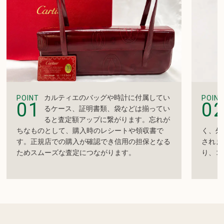
カルティエのバッグや時計に付属してい
POINT
POINT
01
0
るケース、証明書類、袋などは揃ってい
ると査定額アップに繋がります。忘れが
ちなものとして、購入時のレシートや領収書で
く、外
す。正規店での購入が確認でき信用の担保となる
されま
ためスムーズな査定につながります。
り、コ