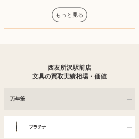
もっと見る
ルイ・ヴィト
グラフィック
ウェッジウッ
ザ・ノース・
日本電信電話
ジッポー
化粧水 ローシ
タグ・ホイヤ
アニメーショ
カルバンクラ
ノートパソコ
オーディオテ
シャワーヘッ
葉書・ポスト
エリザベスア
ニンテンドー
ロイヤルコペ
ドルチェ&ガ
グランドセイ
ブライトリン
ファンデーシ
アメリカコイ
西洋アンティ
スティールシ
コーヒーメー
ドクターマー
金・ゴールド
金・ゴールド
金・ゴールド
アランドロン
富士フイルム
トランペット
ゼンハイザー
カナダグース
VRゴーグル
QUOカード
ロレックス
ジバンシー
マニキュア
化粧ポーチ
金貨・銀貨
図書カード
エアポッズ
ドライヤー
シルバニア
エルメス
中国切手
アイドル
日本古銭
キヤノン
ヘレンド
リョービ
ミニカー
日本電気
ガラケー
Nゲージ
AirPods
iPhone
カシオ
マウス
茶道具
ギター
髭剃り
マキタ
カシオ
指輪
指輪
指輪
競馬
古銭
PS4
帯
アイシャドウ
ゲームソフト
エインズレイ
クラリネット
電動歯ブラシ
モンクレール
AppleWatch
ネックレス
ネックレス
ネックレス
スウォッチ
外国コイン
タブレット
バイオリン
ケルヒャー
リカちゃん
HOゲージ
シャネル
記念切手
シャネル
中国古銭
デュポン
中国骨董
マイセン
ボッシュ
レイバン
シャープ
メッキ
メッキ
メッキ
コーチ
ニコン
ソニー
お米券
旅行券
ビーツ
ガラホ
鉄道
着物
東芝
草履
iPad
PS5
ティファニー
ダイヤモンド
ティファニー
ダイヤモンド
ティファニー
ダイヤモンド
ペンタックス
パナソニック
ギフトカード
ヘアアイロン
カルティエ
ディズニー
カルティエ
株主優待券
ハイコーキ
アディダス
帯締・帯留
シチズン
中国紙幣
エルメス
ヒルティ
Zゲージ
オメガ
グッチ
観光地
チーク
古紙幣
陶磁器
チェロ
ソニー
ボーズ
掃除機
ナイキ
ソニー
沖電気
Apple
iMac
口紅
絵画
レゴ
スナップオン
カルティエ
パール真珠
カルティエ
パール真珠
カルティエ
パール真珠
ディオール
カレンダー
ディオール
キーボード
ディーゼル
岩崎通信機
MacBook
xbox one
スポーツ
アナスイ
化粧下地
ダンヒル
サックス
ビール券
レイザー
プラダ
ライカ
リコー
掛け軸
バカラ
超合金
（zippo）
フェイス
ボード
公社
ン
ド
クニカ
イン
ョン
ー
ン
ン
ド
ンハーゲン
ッバーナ
スイッチ
カード
ーデン
リーズ
コー
ョン
ーク
カー
チン
グ
ン
西友所沢駅前店
文具の買取実績相場・価値
万年筆
プラチナ