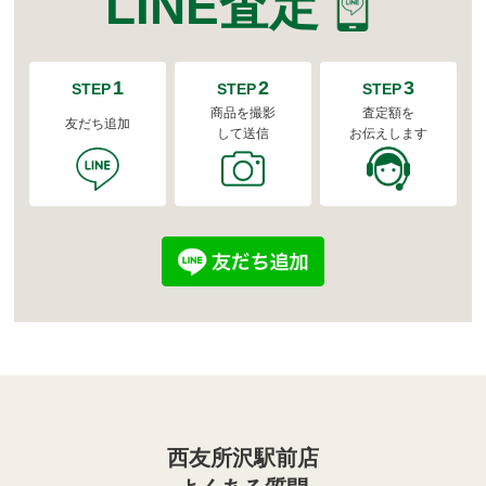
LINE査定
1
2
3
STEP
STEP
STEP
商品を撮影
査定額を
友だち追加
して送信
お伝えします
西友所沢駅前店