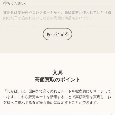
持ちください。
文房具は愛好家やコレクターも多く、高級素材が使われていたり繊
細な細工が施されているなどの高価な商品も多いです。
人気のブランドは需要も高く、長年使い続けられるものは高価買取
につながる場合があります。
もっと見る
上記以外にも様々な商品を取り扱っております。ぜひご来店くださ
い。
商品の状態や内容によっては、お買取できない場合がございま
文具
す。詳しくは店舗までお問い合わせください。
高価買取のポイント
「わかば」は、国内外で高く売れるルートを徹底的にリサーチして
います。
これら販売ルートを活用することで高額取引を実現し、お
客様へご提示する査定額も高めに設定することができます。