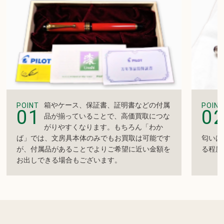
箱やケース、保証書、証明書などの付属
POINT
POINT
01
0
品が揃っていることで、高価買取につな
がりやすくなります。もちろん「わか
ば」では、文房具本体のみでもお買取は可能です
匂いは
が、付属品があることでよりご希望に近い金額を
る程度
お出しできる場合もございます。