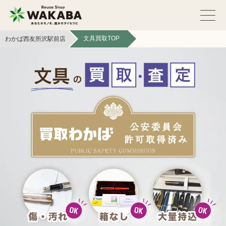
文具買取TOP
わかば西友所沢駅前店