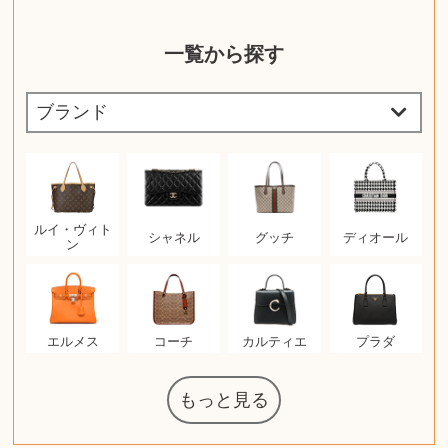
一覧から探す
ルイ・ヴィト
シャネル
グッチ
ディオール
ン
エルメス
コーチ
カルティエ
プラダ
もっと見る
ウェッジウッ
ザ・ノース・
日本電信電話
ジッポー
化粧水 ローシ
タグ・ホイヤ
アニメーショ
カルバンクラ
エヴァンゲリ
ノートパソコ
デスクトップ
オーディオテ
JVCケンウッ
葉書・ポスト
エリザベスア
ニンテンドー
グラフィック
ロイヤルコペ
マックツール
ドルチェ&ガ
グランドセイ
ブライトリン
ファンデーシ
アメリカコイ
ドラゴンボー
チェンソーマ
西洋アンティ
スティールシ
ドクターマー
金・ゴールド
金・ゴールド
金・ゴールド
アランドロン
富士フイルム
ゼンハイザー
カナダグース
VRゴーグル
QUOカード
ロレックス
ジバンシー
マニキュア
化粧ポーチ
金貨・銀貨
ワンピース
キーボード
ガラスペン
筆（ふで）
スピーカー
図書カード
エアポッズ
シルバニア
モトローラ
アルインコ
中国切手
アイドル
日本古銭
キヤノン
呪術廻戦
ヘレンド
リョービ
コミック
ミニカー
日本電気
ガラケー
Nゲージ
AirPods
iPhone
iPhone
カシオ
マウス
茶道具
ギター
チェス
マキタ
リール
カシオ
指輪
指輪
指輪
競馬
古銭
辞書
PS4
アイシャドウ
ゲームソフト
エクスペリア
エインズレイ
モンクレール
AppleWatch
ネックレス
ネックレス
ネックレス
スウォッチ
外国コイン
ボールペン
バイオリン
ケルヒャー
リカちゃん
HOゲージ
記念切手
シャネル
中国古銭
鬼滅の刃
デュポン
中国骨董
マイセン
サックス
ボッシュ
レイバン
シャープ
メッキ
メッキ
メッキ
ニコン
ソニー
万年筆
お米券
旅行券
ビーツ
ルアー
ガラホ
鉄道
着物
囲碁
絵本
図鑑
東芝
iPad
PS5
ティファニー
ダイヤモンド
ティファニー
ダイヤモンド
ティファニー
ダイヤモンド
ペンタックス
パナソニック
ウルトラマン
ギャラクシー
トランペット
ギフトカード
ディズニー
カルティエ
株主優待券
ハイコーキ
アディダス
シチズン
中国紙幣
ブリーチ
エルメス
アイコム
Zゲージ
オメガ
観光地
チーク
古紙幣
陶磁器
チェロ
ソニー
ボーズ
ロッド
ナイキ
ソニー
沖電気
Apple
iMac
口紅
絵画
将棋
雑誌
レゴ
硯
クラリネット
スナップオン
カルティエ
パール真珠
カルティエ
パール真珠
カルティエ
パール真珠
カレンダー
ディオール
タブレット
手帳カバー
魚群探知機
ディーゼル
岩崎通信機
八重洲無線
MacBook
xbox one
スポーツ
アナスイ
化粧下地
モニター
ダンヒル
ビール券
レイザー
ヒルティ
ライカ
リコー
掛け軸
バカラ
アンプ
参考書
超合金
麻雀
（zippo）
フェイス
公社
ド
クニカ
イン
ョン
オン
PC
ー
ン
ン
ド
ンハーゲン
ッバーナ
スイッチ
カード
ーデン
ボード
ズ
リーズ
コー
ョン
ーク
チン
グ
ン
ル
ン