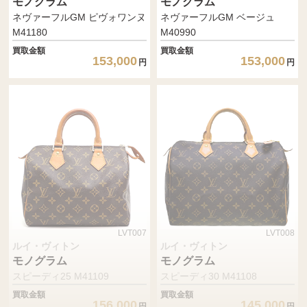
モノグラム
モノグラム
ネヴァーフルGM ピヴォワンヌ
ネヴァーフルGM ベージュ
M41180
M40990
買取金額
買取金額
153,000
153,000
円
円
LVT007
LVT008
ルイ・ヴィトン
ルイ・ヴィトン
モノグラム
モノグラム
スピーディ25 M41109
スピーディ30 M41108
買取金額
買取金額
156,000
145,000
円
円