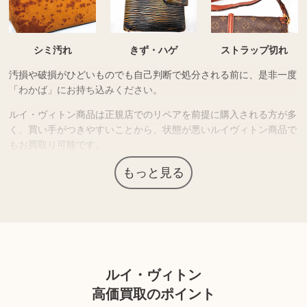
シミ汚れ
きず・ハゲ
ストラップ切れ
汚損や破損がひどいものでも自己判断で処分される前に、是非一度
「わかば」にお持ち込みください。
ルイ・ヴィトン商品は正規店でのリペアを前提に購入される方が多
く、買い手がつきやすいことから、状態が悪いルイヴィトン商品で
もお買取り可能です。
海外圏など独自の販売ルートがある強みを生かし、他店がお断りし
もっと見る
たものでもお買取りできるケースも多くあります。
丁寧に査定し需要や状態を鑑み、最大限の価格をお付けさせていた
だきます。
※商品の状態や内容によっては、お買取できない場合がございま
す。詳しくは店舗までお問い合わせください。
ルイ・ヴィトン
高価買取のポイント