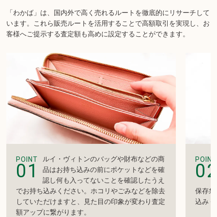
「わかば」は、国内外で高く売れるルートを徹底的にリサーチして
います。
これら販売ルートを活用することで高額取引を実現し、お
客様へご提示する査定額も高めに設定することができます。
ルイ・ヴィトンのバッグや財布などの商
POINT
POINT
01
0
品はお持ち込みの前にポケットなどを確
認し何も入ってないことを確認したうえ
でお持ち込みください。ホコリやごみなどを除去
保存袋
していただけますと、見た目の印象が変わり査定
込みく
額アップに繋がります。