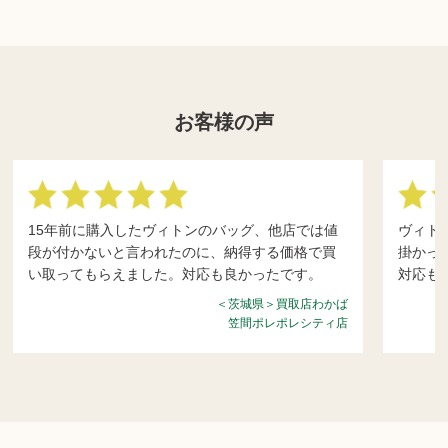
お客様の声
15年前に購入したヴィトンのバッグ、他店では値
ヴィト
段が付かないと言われたのに、納得する価格で買
掛かっ
い取ってもらえました。対応も良かったです。
対応も1
＜茨城県＞買取店わかば
笠間ポレポレシティ店