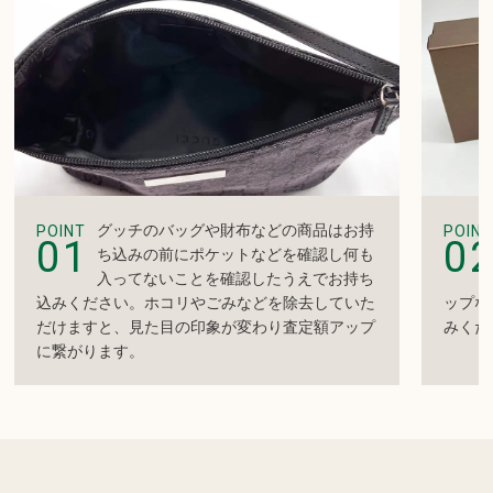
グッチのバッグや財布などの商品はお持
POINT
POINT
01
0
ち込みの前にポケットなどを確認し何も
入ってないことを確認したうえでお持ち
込みください。ホコリやごみなどを除去していた
ップな
だけますと、見た目の印象が変わり査定額アップ
みくだ
に繋がります。