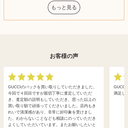
もっと見る
ウェッジウッ
ザ・ノース・
日本電信電話
ジッポー
化粧水 ローシ
タグ・ホイヤ
アニメーショ
カルバンクラ
エヴァンゲリ
ノートパソコ
デスクトップ
オーディオテ
JVCケンウッ
葉書・ポスト
エリザベスア
ニンテンドー
グラフィック
ロイヤルコペ
マックツール
ドルチェ&ガ
グランドセイ
ブライトリン
ファンデーシ
アメリカコイ
ドラゴンボー
チェンソーマ
西洋アンティ
スティールシ
ドクターマー
金・ゴールド
金・ゴールド
金・ゴールド
アランドロン
富士フイルム
ゼンハイザー
カナダグース
VRゴーグル
QUOカード
ロレックス
ジバンシー
マニキュア
化粧ポーチ
金貨・銀貨
ワンピース
キーボード
ガラスペン
筆（ふで）
スピーカー
図書カード
エアポッズ
シルバニア
モトローラ
アルインコ
中国切手
アイドル
日本古銭
キヤノン
呪術廻戦
ヘレンド
リョービ
コミック
ミニカー
日本電気
ガラケー
Nゲージ
AirPods
iPhone
iPhone
カシオ
マウス
茶道具
ギター
チェス
マキタ
リール
カシオ
指輪
指輪
指輪
競馬
古銭
辞書
PS4
アイシャドウ
ゲームソフト
エクスペリア
エインズレイ
モンクレール
AppleWatch
ネックレス
ネックレス
ネックレス
スウォッチ
外国コイン
ボールペン
バイオリン
ケルヒャー
リカちゃん
HOゲージ
記念切手
シャネル
中国古銭
鬼滅の刃
デュポン
中国骨董
マイセン
サックス
ボッシュ
レイバン
シャープ
メッキ
メッキ
メッキ
ニコン
ソニー
万年筆
お米券
旅行券
ビーツ
ルアー
ガラホ
鉄道
着物
囲碁
絵本
図鑑
東芝
iPad
PS5
ティファニー
ダイヤモンド
ティファニー
ダイヤモンド
ティファニー
ダイヤモンド
ペンタックス
パナソニック
ウルトラマン
ギャラクシー
トランペット
ギフトカード
ディズニー
カルティエ
株主優待券
ハイコーキ
アディダス
シチズン
中国紙幣
ブリーチ
エルメス
アイコム
Zゲージ
オメガ
観光地
チーク
古紙幣
陶磁器
チェロ
ソニー
ボーズ
ロッド
ナイキ
ソニー
沖電気
Apple
iMac
口紅
絵画
将棋
雑誌
レゴ
硯
クラリネット
スナップオン
カルティエ
パール真珠
カルティエ
パール真珠
カルティエ
パール真珠
カレンダー
ディオール
タブレット
手帳カバー
魚群探知機
ディーゼル
岩崎通信機
八重洲無線
MacBook
xbox one
スポーツ
アナスイ
化粧下地
モニター
ダンヒル
ビール券
レイザー
ヒルティ
ライカ
リコー
掛け軸
バカラ
アンプ
参考書
超合金
麻雀
（zippo）
フェイス
公社
ド
クニカ
イン
ョン
オン
PC
ー
ン
ン
ド
ンハーゲン
ッバーナ
スイッチ
カード
ーデン
ボード
ズ
リーズ
コー
ョン
ーク
チン
グ
ン
ル
ン
お客様の声
GUCCIのバックを買い取りしていただきました。
GUC
今回で４回目ですが親切丁寧に査定していただ
満足し
き、査定額の説明もしていただき、思った以上の
買い取り額で頑張ってくださいました。店内もき
れいで清潔感があり、非常に好印象を受けまし
た。わからないことなども相談にのっていただき
よくしていただいています。またお願いしたいと