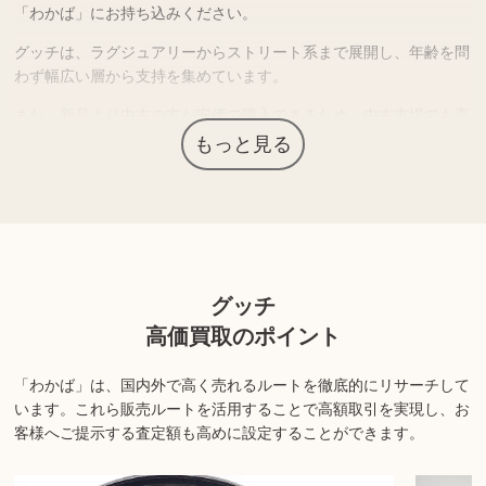
「わかば」にお持ち込みください。
グッチは、ラグジュアリーからストリート系まで展開し、年齢を問
わず幅広い層から支持を集めています。
また、新品より中古の方が安価で購入できるため、中古市場でも高
い需要があります。
もっと見る
よって傷や使用感のある商品でも需要があるため「わかば」では状
態の悪いグッチ商品もお買取り可能です。
海外圏など独自の販売ルートがある強みを生かし、他店がお断りし
たものでもお買取りできるケースも多くあります。
グッチ
丁寧に査定し需要や状態を鑑み、最大限の価格をお付けさせていた
だきます。
高価買取のポイント
※商品の状態や内容によっては、お買取できない場合がございま
「わかば」は、国内外で高く売れるルートを徹底的にリサーチして
す。詳しくは店舗までお問い合わせください。
います。
これら販売ルートを活用することで高額取引を実現し、お
客様へご提示する査定額も高めに設定することができます。