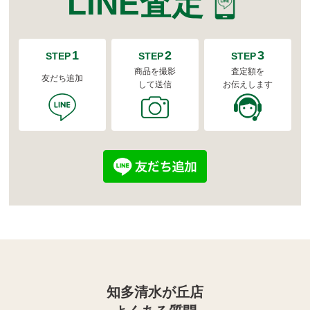
LINE査定
1
2
3
STEP
STEP
STEP
商品を撮影
査定額を
友だち追加
して送信
お伝えします
知多清水が丘店