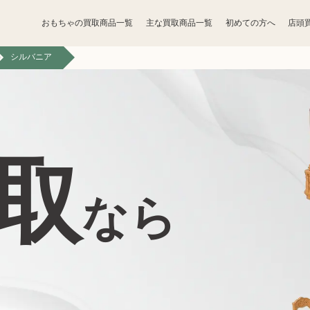
おもちゃの買取商品一覧
主な買取商品一覧
初めての方へ
店頭
シルバニア
宝石買取
アクセサリー買取
香水買取
化粧品買取
取
パソコン
ゲーム買取
周辺機器買取
なら
食器買取
楽器買取
釣具買取
アパレル買取
無線機買取
携帯電話買取