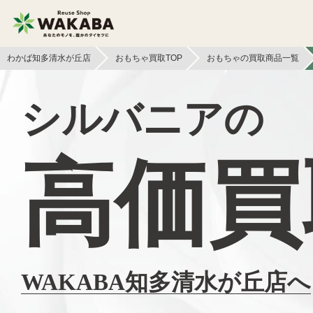
わかば知多清水が丘店
おもちゃ買取TOP
おもちゃの買取商品一覧
貴金属買取
金貨・銀貨買取
シルバニアの
切手買取
テレカ買取
高価買
フィギュア買取
鉄道模型買取
ライター買取
骨董品買取
ボードゲーム買取
工具買取
WAKABA知多清水が丘店へ
電子辞書買取
黒電話買取