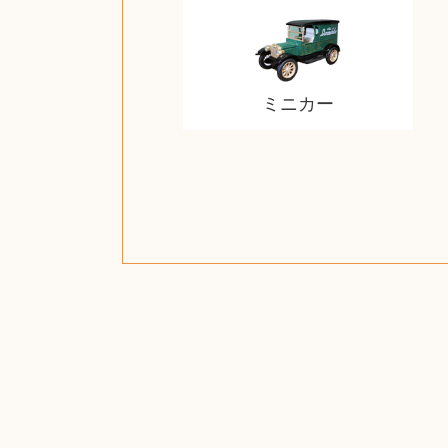
ミニカー
ザ・ノース・フェイス
ジッポー（zippo）
日本電信電話公社
ルイ・ヴィトン
ウェッジウッド
金・ゴールド
金・ゴールド
金・ゴールド
アランドロン
富士フイルム
ゼンハイザー
カナダグース
VRゴーグル
QUOカード
ロレックス
ジバンシー
マニキュア
化粧ポーチ
金貨・銀貨
ワンピース
キーボード
ガラスペン
筆（ふで）
スピーカー
図書カード
エアポッズ
モトローラ
アルインコ
エルメス
中国切手
アイドル
日本古銭
キヤノン
呪術廻戦
ヘレンド
リョービ
コミック
日本電気
ガラケー
Nゲージ
AirPods
iPhone
iPhone
カシオ
マウス
茶道具
ギター
チェス
マキタ
リール
カシオ
指輪
指輪
指輪
競馬
古銭
辞書
PS4