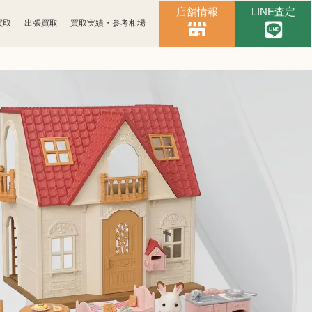
店舗情報
LINE査定
買取
出張買取
買取実績・参考相場
時計買取
ブランド買取
古銭買取
カメラ買取
スマホ買取
文具買取
イヤホン
金券買取
ヘッドホン買取
本買取
おもちゃ買取
Apple買取
レコード買取