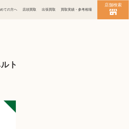
店舗検索
めての方へ
店頭買取
出張買取
買取実績・参考相場
時計買取
ブランド買取
化粧品買取
古銭買取
ベルト
パソコン
ゲーム買取
周辺機器買取
食器買取
楽器買取
工具買取
釣具買取
おもちゃ買取
電子辞書買取