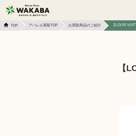
【LOUIS V
アパレル買取TOP
お買取商品のご紹介
TOP
貴金属買取
金貨・銀貨買取
切手買取
テレカ買取
【L
カメラ買取
フィギュア買取
スマホ買取
文具買取
イヤホン
金券買取
ヘッドホン買取
アパレル買取
本買取