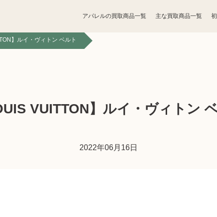
アパレルの買取商品一覧
主な買取商品一覧
初
UITTON】ルイ・ヴィトン ベルト
宝石買取
アクセサリー買取
お酒買取
香水買取
OUIS VUITTON】ルイ・ヴィトン 
鉄道模型買取
トレカ買取
2022年06月16日
ライター買取
骨董品買取
ボードゲーム買取
家電買取
照明・ライト買取
ベビー用品買取