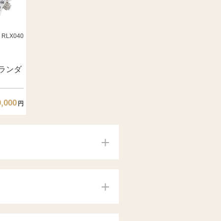
RLX040
ランダ
0,000
円