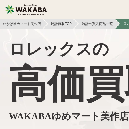
ロ
わかばゆめマート美作店
時計買取TOP
時計の買取商品一覧
貴金属買取
金貨・銀貨買取
ロレックスの
切手買取
テレカ買取
高価買
フィギュア買取
鉄道模型買取
ライター買取
骨董品買取
ボードゲーム買取
家電買取
WAKABAゆめマート美作
おもちゃ買取
電子辞書買取