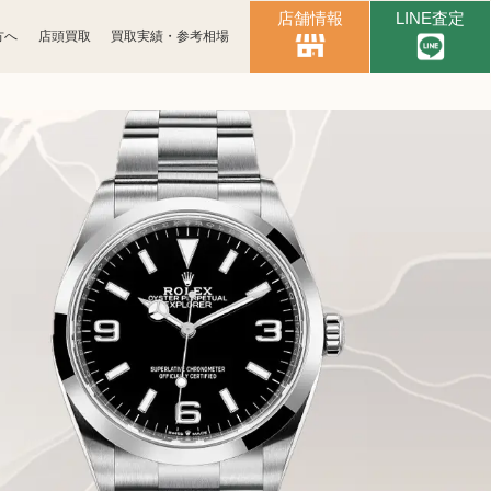
店舗情報
LINE査定
方へ
店頭買取
買取実績・参考相場
時計買取
ブランド買取
古銭買取
カメラ買取
スマホ買取
文具買取
イヤホン
金券買取
ヘッドホン買取
アパレル買取
照明・ライト買取
携帯電話買取
着物買取