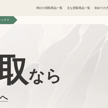
時計の買取商品一覧
主な買取商品一覧
初めての
レックス
宝石買取
アクセサリー買取
香水買取
化粧品買取
取
パソコン
ゲーム買取
周辺機器買取
なら
食器買取
楽器買取
工具買取
釣具買取
店へ
黒電話買取
無線機買取