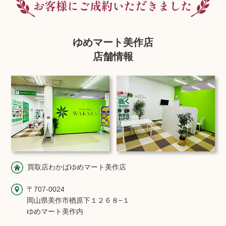
ゆめマート美作店
店舗情報
買取店わかばゆめマート美作店
〒707-0024
岡山県美作市楢原下１２６８−１
ゆめマート美作内