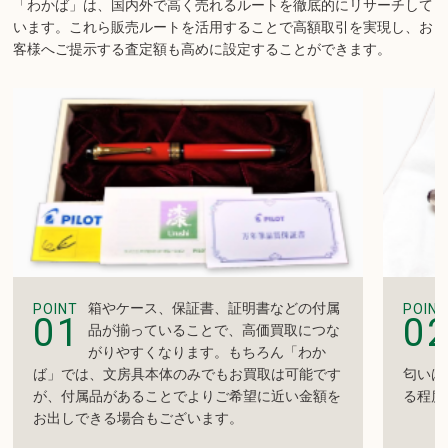
「わかば」は、国内外で高く売れるルートを徹底的にリサーチして
います。
これら販売ルートを活用することで高額取引を実現し、お
客様へご提示する査定額も高めに設定することができます。
箱やケース、保証書、証明書などの付属
POINT
POINT
01
0
品が揃っていることで、高価買取につな
がりやすくなります。もちろん「わか
ば」では、文房具本体のみでもお買取は可能です
匂いは
が、付属品があることでよりご希望に近い金額を
る程度
お出しできる場合もございます。