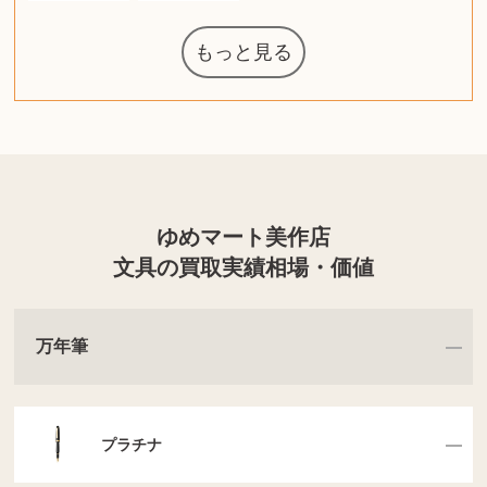
もっと見る
ルイ・ヴィト
ウェッジウッ
コーヒーメー
ザ・ノース・
ルイス・ポー
日本電信電話
ジッポー
化粧水 ローシ
タグ・ホイヤ
アニメーショ
カルバンクラ
エヴァンゲリ
ノートパソコ
デスクトップ
オーディオテ
シャワーヘッ
インゴ・マウ
JVCケンウッ
葉書・ポスト
エリザベスア
ニンテンドー
グラフィック
ロイヤルコペ
マックツール
トム・ディク
ドルチェ&ガ
グランドセイ
ブライトリン
ファンデーシ
アメリカコイ
ドラゴンボー
チェンソーマ
西洋アンティ
スティールシ
ドクターマー
金・ゴールド
金・ゴールド
金・ゴールド
アランドロン
富士フイルム
ゼンハイザー
カナダグース
VRゴーグル
QUOカード
ロレックス
ジバンシー
マニキュア
化粧ポーチ
金貨・銀貨
ワンピース
キーボード
スピーカー
図書カード
エアポッズ
シルバニア
モトローラ
アルインコ
エルメス
中国切手
アイドル
日本古銭
キヤノン
呪術廻戦
ヘレンド
リョービ
ミニカー
日本電気
ガラケー
Nゲージ
AirPods
iPhone
iPhone
カシオ
マウス
茶道具
ギター
チェス
髭剃り
マキタ
リール
ボッチ
カシオ
指輪
指輪
指輪
競馬
古銭
PS4
帯
アイシャドウ
ゲームソフト
エクスペリア
エインズレイ
モンクレール
レ・クリント
AppleWatch
ネックレス
ネックレス
ネックレス
スウォッチ
外国コイン
バイオリン
ドライヤー
ケルヒャー
リカちゃん
HOゲージ
シャネル
記念切手
シャネル
中国古銭
鬼滅の刃
デュポン
中国骨董
マイセン
サックス
ボッシュ
レイバン
シャープ
メッキ
メッキ
メッキ
コーチ
ニコン
ソニー
お米券
旅行券
ビーツ
ルアー
ガラホ
鉄道
着物
囲碁
東芝
草履
iPad
PS5
ティファニー
ダイヤモンド
ティファニー
ダイヤモンド
ティファニー
ダイヤモンド
ペンタックス
パナソニック
ウルトラマン
ギャラクシー
トランペット
ギフトカード
ヘアアイロン
電動歯ブラシ
カルティエ
ディズニー
カルティエ
株主優待券
ハイコーキ
アディダス
帯締・帯留
シチズン
中国紙幣
ブリーチ
エルメス
アイコム
Zゲージ
オメガ
グッチ
観光地
チーク
古紙幣
陶磁器
チェロ
ソニー
ボーズ
ロッド
ナイキ
モーイ
ソニー
沖電気
Apple
iMac
口紅
絵画
将棋
レゴ
クラリネット
スナップオン
カルティエ
パール真珠
カルティエ
パール真珠
カルティエ
パール真珠
ディオール
カレンダー
ディオール
タブレット
魚群探知機
ディーゼル
アルテック
岩崎通信機
八重洲無線
MacBook
xbox one
スポーツ
アナスイ
化粧下地
モニター
ダンヒル
ビール券
レイザー
ヒルティ
プラダ
ライカ
リコー
掛け軸
バカラ
アンプ
テレビ
掃除機
超合金
麻雀
（zippo）
フェイス
ルセン
カー
公社
ン
ド
クニカ
イン
ョン
オン
ラー
PC
ー
ン
ン
ド
ド
ンハーゲン
ッバーナ
スイッチ
カード
ーデン
ボード
ソン
ズ
リーズ
コー
ョン
ーク
チン
グ
ン
ル
ン
ゆめマート美作店
文具の買取実績相場・価値
万年筆
プラチナ