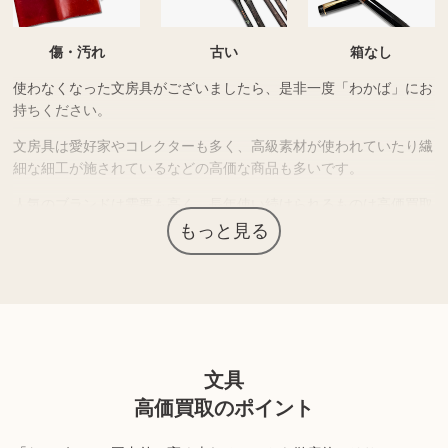
傷・汚れ
古い
箱なし
使わなくなった文房具がございましたら、是非一度「わかば」にお
持ちください。
文房具は愛好家やコレクターも多く、高級素材が使われていたり繊
細な細工が施されているなどの高価な商品も多いです。
人気のブランドは需要も高く、長年使い続けられるものは高価買取
につながる場合があります。
もっと見る
上記以外にも様々な商品を取り扱っております。ぜひご来店くださ
い。
商品の状態や内容によっては、お買取できない場合がございま
文具
す。詳しくは店舗までお問い合わせください。
高価買取のポイント