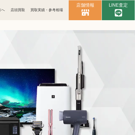
店舗情報
LINE査定
方へ
店頭買取
買取実績・参考相場
時計買取
ブランド買取
古銭買取
カメラ買取
スマホ買取
文具買取
イヤホン
金券買取
ヘッドホン買取
アパレル買取
照明・ライト買取
携帯電話買取
着物買取