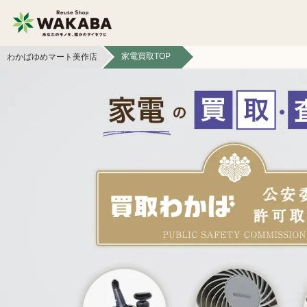
家電買取TOP
わかばゆめマート美作店
貴金属買取
金貨・銀貨買取
切手買取
テレカ買取
フィギュア買取
鉄道模型買取
ライター買取
骨董品買取
ボードゲーム買取
家電買取
おもちゃ買取
電子辞書買取