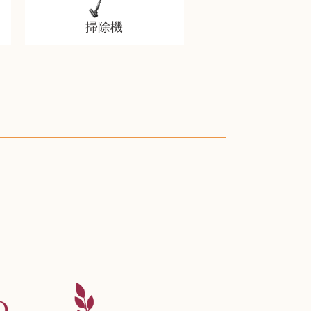
掃除機
スティールシリーズ
グランドセイコー
ファンデーション
西洋アンティーク
ドクターマーチン
ブライトリング
アメリカコイン
ドラゴンボール
チェンソーマン
クラリネット
スナップオン
カルティエ
パール真珠
カルティエ
パール真珠
カルティエ
パール真珠
ディオール
カレンダー
ディオール
タブレット
手帳カバー
魚群探知機
ディーゼル
アルテック
岩崎通信機
八重洲無線
MacBook
xbox one
スポーツ
アナスイ
化粧下地
モニター
ダンヒル
ビール券
レイザー
ヒルティ
プラダ
ライカ
リコー
掛け軸
バカラ
アンプ
超合金
麻雀