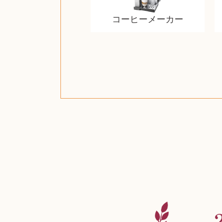
コーヒーメーカー
ザ・ノース・フェイス
ルイス・ポールセン
ジッポー（zippo）
日本電信電話公社
ルイ・ヴィトン
ウェッジウッド
金・ゴールド
金・ゴールド
金・ゴールド
アランドロン
富士フイルム
ゼンハイザー
カナダグース
VRゴーグル
QUOカード
ロレックス
ジバンシー
マニキュア
化粧ポーチ
金貨・銀貨
ワンピース
キーボード
ガラスペン
筆（ふで）
スピーカー
図書カード
エアポッズ
シルバニア
モトローラ
アルインコ
エルメス
中国切手
アイドル
日本古銭
キヤノン
呪術廻戦
ヘレンド
リョービ
ミニカー
日本電気
ガラケー
Nゲージ
AirPods
iPhone
iPhone
カシオ
マウス
茶道具
ギター
チェス
マキタ
リール
ボッチ
カシオ
指輪
指輪
指輪
競馬
古銭
PS4
帯