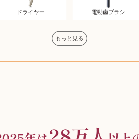
ドライヤー
電動歯ブラシ
もっと見る
オーディオテクニカ
化粧水 ローション
カルバンクライン
エヴァンゲリオン
インゴ・マウラー
デスクトップPC
タグ・ホイヤー
アニメーション
ノートパソコン
JVCケンウッド
アイシャドウ
ゲームソフト
エクスペリア
エインズレイ
モンクレール
レ・クリント
AppleWatch
ネックレス
ネックレス
ネックレス
スウォッチ
外国コイン
ボールペン
バイオリン
ケルヒャー
リカちゃん
HOゲージ
シャネル
記念切手
シャネル
中国古銭
鬼滅の刃
デュポン
中国骨董
マイセン
サックス
ボッシュ
レイバン
シャープ
メッキ
メッキ
メッキ
コーチ
ニコン
ソニー
万年筆
お米券
旅行券
ビーツ
ルアー
ガラホ
鉄道
着物
囲碁
東芝
草履
iPad
PS5
ロイヤルコペンハーゲン
ニンテンドースイッチ
ドルチェ&ガッバーナ
葉書・ポストカード
エリザベスアーデン
グラフィックボード
トム・ディクソン
マックツールズ
ティファニー
ダイヤモンド
ティファニー
ダイヤモンド
ティファニー
ダイヤモンド
ペンタックス
パナソニック
ウルトラマン
ギャラクシー
トランペット
ギフトカード
カルティエ
ディズニー
カルティエ
株主優待券
ハイコーキ
アディダス
帯締・帯留
シチズン
中国紙幣
ブリーチ
エルメス
アイコム
Zゲージ
オメガ
グッチ
観光地
チーク
古紙幣
陶磁器
チェロ
ソニー
ボーズ
ロッド
ナイキ
モーイ
ソニー
沖電気
Apple
iMac
口紅
絵画
将棋
レゴ
硯