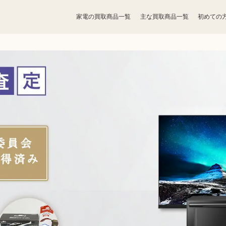
家電の買取商品一覧
主な買取商品一覧
初めての
宝石買取
アクセサリー買取
香水買取
化粧品買取
パソコン
ゲーム買取
周辺機器買取
食器買取
楽器買取
工具買取
釣具買取
黒電話買取
無線機買取