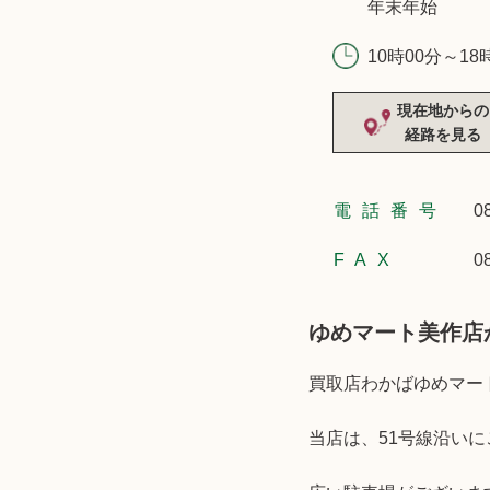
年末年始
10時00分～18
現在地からの
経路を見る
電話番号
0
FAX
0
ゆめマート美作店
買取店わかばゆめマー
当店は、51号線沿い