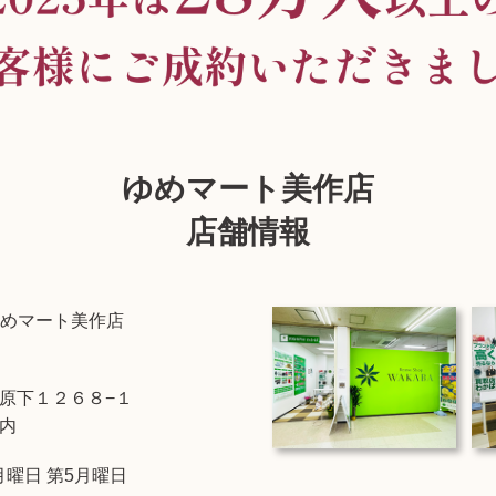
ゆめマート美作店
店舗情報
めマート美作店
原下１２６８−１
内
月曜日 第5月曜日