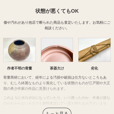
状態が悪くてもOK
傷や汚れがあり他店で断られた商品も査定いたします。
お気軽にご
相談ください。
作者不明の骨董
茶器欠け
劣化
骨董商材において、経年による汚損や破損は仕方ないところもあ
り、むしろ綺麗なものより風化している状態のものが江戸期や大正
期の希少作家の作品に見受けられます。
このようにボロボロになっていたり、いつ買ったのか、作者が誰な
のかわからないものでも無料査定にて一度お持ち込み下さいませ。
骨董品は贋作であっても価値が認められるケースもございます。
もっと見る