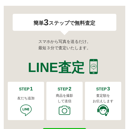
3
簡単
ステップで無料査定
スマホから写真を送るだけ。
最短３分で査定いたします。
LINE査定
1
2
3
STEP
STEP
STEP
商品を撮影
査定額を
友だち追加
して送信
お伝えします