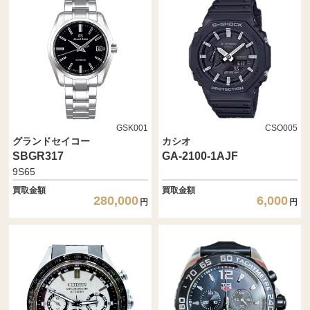
GSK001
CSO005
グランドセイコー
カシオ
SBGR317
GA-2100-1AJF
9S65
買取金額
買取金額
280,000
6,000
円
円