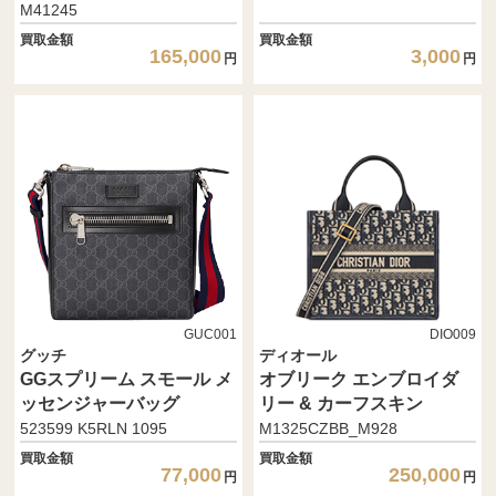
M41245
買取金額
買取金額
165,000
3,000
円
円
GUC001
DIO009
グッチ
ディオール
GGスプリーム スモール メ
オブリーク エンブロイダ
ッセンジャーバッグ
リー & カーフスキン
523599 K5RLN 1095
M1325CZBB_M928
買取金額
買取金額
77,000
250,000
円
円