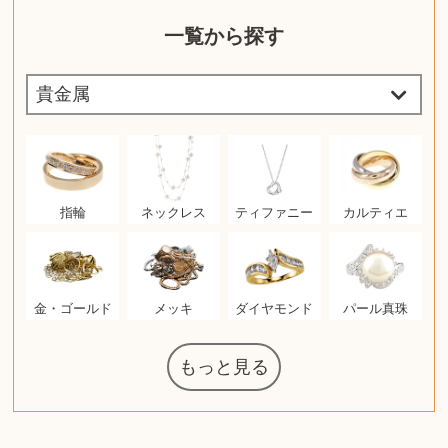
一覧から探す
指輪
ネックレス
ティファニー
カルティエ
金・ゴールド
メッキ
ダイヤモンド
パール真珠
もっと見る
ルイ・ヴィト
ウェッジウッ
コーヒーメー
ザ・ノース・
ルイス・ポー
日本電信電話
ジッポー
化粧水 ローシ
タグ・ホイヤ
アニメーショ
カルバンクラ
エヴァンゲリ
ノートパソコ
デスクトップ
オーディオテ
シャワーヘッ
インゴ・マウ
JVCケンウッ
葉書・ポスト
エリザベスア
ニンテンドー
グラフィック
ロイヤルコペ
マックツール
トム・ディク
ドルチェ&ガ
グランドセイ
ブライトリン
ファンデーシ
アメリカコイ
ドラゴンボー
チェンソーマ
西洋アンティ
スティールシ
ドクターマー
金・ゴールド
金・ゴールド
アランドロン
富士フイルム
ゼンハイザー
カナダグース
VRゴーグル
QUOカード
ロレックス
ブランデー
ジバンシー
マニキュア
化粧ポーチ
金貨・銀貨
ワンピース
キーボード
ガラスペン
筆（ふで）
スピーカー
図書カード
エアポッズ
シルバニア
モトローラ
アルインコ
エルメス
中国切手
アイドル
日本古銭
キヤノン
呪術廻戦
ヘレンド
リョービ
ミニカー
日本電気
ガラケー
Nゲージ
AirPods
iPhone
iPhone
カシオ
マウス
茶道具
ギター
チェス
髭剃り
マキタ
リール
ボッチ
カシオ
指輪
指輪
競馬
古銭
PS4
帯
アイシャドウ
ゲームソフト
エクスペリア
エインズレイ
モンクレール
レ・クリント
AppleWatch
ネックレス
ネックレス
スウォッチ
シャンパン
外国コイン
ボールペン
バイオリン
ドライヤー
ケルヒャー
リカちゃん
HOゲージ
シャネル
記念切手
シャネル
中国古銭
鬼滅の刃
デュポン
中国骨董
マイセン
サックス
ボッシュ
レイバン
シャープ
メッキ
メッキ
コーチ
ニコン
ソニー
万年筆
お米券
旅行券
ビーツ
ルアー
ガラホ
鉄道
着物
囲碁
東芝
草履
iPad
PS5
ティファニー
ダイヤモンド
ティファニー
ダイヤモンド
ペンタックス
パナソニック
ウルトラマン
ギャラクシー
トランペット
ギフトカード
ヘアアイロン
電動歯ブラシ
カルティエ
ディズニー
ウイスキー
カルティエ
株主優待券
ハイコーキ
アディダス
帯締・帯留
シチズン
中国紙幣
ブリーチ
エルメス
アイコム
Zゲージ
オメガ
グッチ
観光地
チーク
古紙幣
陶磁器
チェロ
ソニー
ボーズ
ロッド
ナイキ
モーイ
ソニー
沖電気
Apple
iMac
口紅
絵画
将棋
レゴ
硯
クラリネット
スナップオン
カルティエ
パール真珠
カルティエ
パール真珠
ディオール
カレンダー
ディオール
タブレット
手帳カバー
魚群探知機
ディーゼル
アルテック
岩崎通信機
八重洲無線
MacBook
xbox one
スポーツ
アナスイ
化粧下地
モニター
ダンヒル
ビール券
レイザー
ヒルティ
プラダ
ワイン
ライカ
リコー
掛け軸
バカラ
アンプ
テレビ
掃除機
超合金
麻雀
（zippo）
フェイス
ルセン
カー
公社
ン
ド
クニカ
イン
ョン
オン
ラー
PC
ー
ン
ン
ド
ド
ンハーゲン
ッバーナ
スイッチ
カード
ーデン
ボード
ソン
ズ
リーズ
コー
ョン
ーク
チン
グ
ン
ル
ン