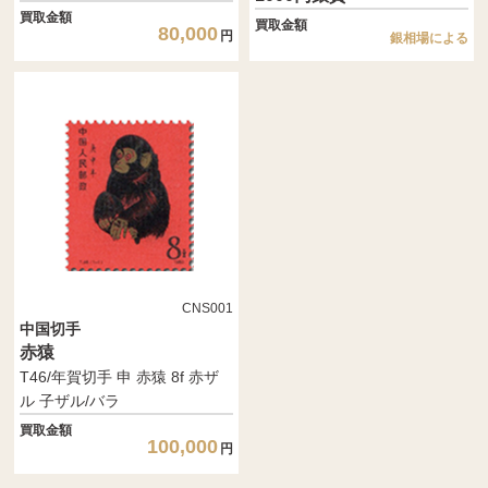
買取金額
買取金額
80,000
円
銀相場による
CNS001
中国切手
赤猿
T46/年賀切手 申 赤猿 8f 赤ザ
ル 子ザル/バラ
買取金額
100,000
円