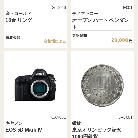
GLD016
TIF001
金・ゴールド
ティファニー
18金 リング
オープン ハート ペンダン
ト
買取金額
買取金額
20,000
円
金相場による
CAN001
SVC001
キヤノン
銀貨
EOS 5D Mark IV
東京オリンピック記念
1000円銀貨