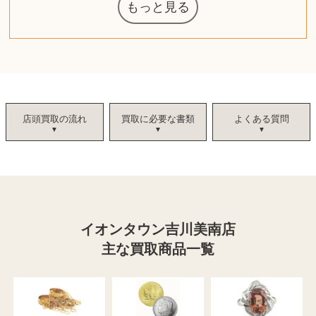
もっと見る
ルイ・ヴィト
ウェッジウッ
コーヒーメー
ザ・ノース・
ルイス・ポー
日本電信電話
ジッポー
化粧水 ローシ
タグ・ホイヤ
アニメーショ
カルバンクラ
エヴァンゲリ
ノートパソコ
デスクトップ
オーディオテ
シャワーヘッ
インゴ・マウ
JVCケンウッ
葉書・ポスト
エリザベスア
ニンテンドー
グラフィック
ロイヤルコペ
マックツール
トム・ディク
ドルチェ&ガ
グランドセイ
ブライトリン
ファンデーシ
アメリカコイ
ドラゴンボー
チェンソーマ
西洋アンティ
スティールシ
ドクターマー
金・ゴールド
金・ゴールド
アランドロン
富士フイルム
ゼンハイザー
カナダグース
VRゴーグル
QUOカード
ロレックス
ジバンシー
マニキュア
化粧ポーチ
金貨・銀貨
ワンピース
キーボード
ガラスペン
筆（ふで）
スピーカー
図書カード
エアポッズ
シルバニア
モトローラ
アルインコ
エルメス
中国切手
アイドル
日本古銭
キヤノン
呪術廻戦
ヘレンド
リョービ
ミニカー
日本電気
ガラケー
Nゲージ
AirPods
iPhone
iPhone
カシオ
マウス
茶道具
ギター
チェス
髭剃り
マキタ
リール
ボッチ
カシオ
指輪
指輪
競馬
古銭
PS4
帯
アイシャドウ
ゲームソフト
エクスペリア
エインズレイ
モンクレール
レ・クリント
AppleWatch
ネックレス
ネックレス
スウォッチ
外国コイン
ボールペン
バイオリン
ドライヤー
ケルヒャー
リカちゃん
HOゲージ
シャネル
記念切手
シャネル
中国古銭
鬼滅の刃
デュポン
中国骨董
マイセン
サックス
ボッシュ
レイバン
シャープ
メッキ
メッキ
コーチ
ニコン
ソニー
万年筆
お米券
旅行券
ビーツ
ルアー
ガラホ
鉄道
着物
囲碁
東芝
草履
iPad
PS5
ティファニー
ダイヤモンド
ティファニー
ダイヤモンド
ペンタックス
パナソニック
ウルトラマン
ギャラクシー
トランペット
ギフトカード
ヘアアイロン
電動歯ブラシ
カルティエ
ディズニー
カルティエ
株主優待券
ハイコーキ
アディダス
帯締・帯留
シチズン
中国紙幣
ブリーチ
エルメス
アイコム
Zゲージ
オメガ
グッチ
観光地
チーク
古紙幣
陶磁器
チェロ
ソニー
ボーズ
ロッド
ナイキ
モーイ
ソニー
沖電気
Apple
iMac
口紅
絵画
将棋
レゴ
硯
クラリネット
スナップオン
カルティエ
パール真珠
カルティエ
パール真珠
ディオール
カレンダー
ディオール
タブレット
手帳カバー
魚群探知機
ディーゼル
アルテック
岩崎通信機
八重洲無線
MacBook
xbox one
スポーツ
アナスイ
化粧下地
モニター
ダンヒル
ビール券
レイザー
ヒルティ
プラダ
ライカ
リコー
掛け軸
バカラ
アンプ
テレビ
掃除機
超合金
麻雀
（zippo）
フェイス
ルセン
カー
公社
ン
ド
クニカ
イン
ョン
オン
ラー
PC
ー
ン
ン
ド
ド
ンハーゲン
ッバーナ
スイッチ
カード
ーデン
ボード
ソン
ズ
リーズ
コー
ョン
ーク
チン
グ
ン
ル
ン
店頭買取の流れ
買取に必要な書類
よくある質問
イオンタウン吉川美南店
主な買取商品一覧