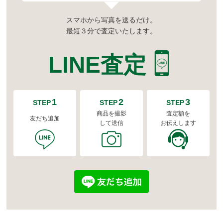
スマホから写真を送るだけ。
最短３分で査定いたします。
LINE査定
1
2
3
STEP
STEP
STEP
商品を撮影
査定額を
友だち追加
して送信
お伝えします