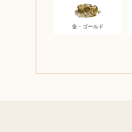
金・ゴールド
ジッポー（zippo）
ルイ・ヴィトン
金・ゴールド
金・ゴールド
アランドロン
富士フイルム
ゼンハイザー
ロレックス
ジバンシー
ガラスペン
筆（ふで）
スピーカー
エアポッズ
エルメス
中国切手
アイドル
キヤノン
Nゲージ
カシオ
ギター
指輪
指輪
競馬