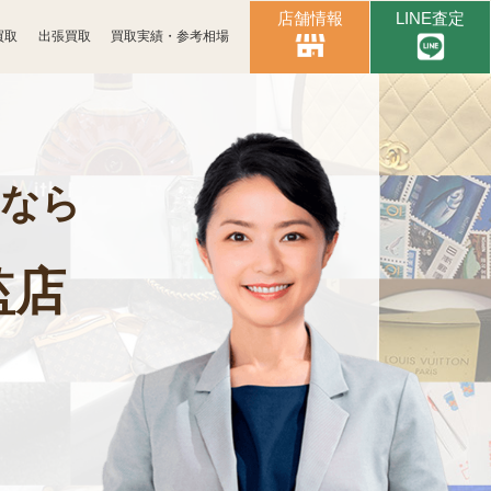
店舗情報
LINE査定
買取
出張買取
買取実績・参考相場
時計買取
ブランド買取
鉄道模型買取
文具買取
なら
監店