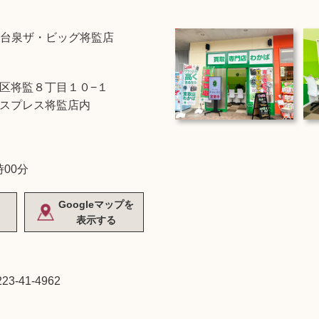
台泉ザ・ビッグ将監店
区将監８丁目１０−１
スプレス将監店内
時00分
Googleマップを
表示する
223-41-4962