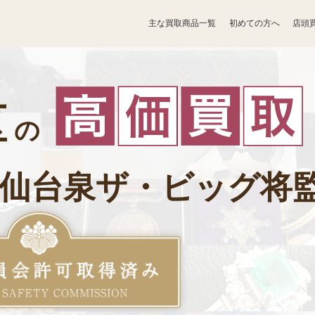
主な買取商品一覧
初めての方へ
店頭
宝石買取
アクセサリー買取
区
香水買取
カメラ買取
の
イヤホン
仏具買取
仙台泉ザ・ビッグ将
ヘッドホン買取