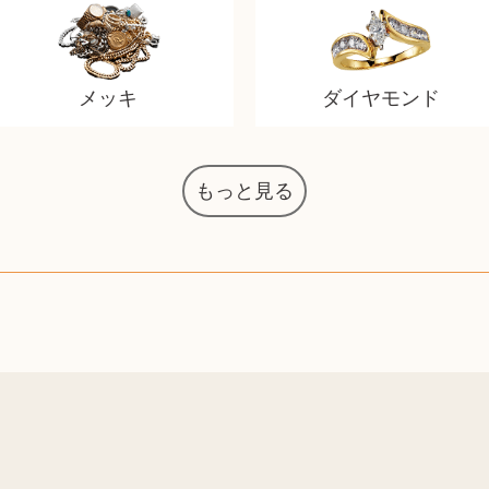
メッキ
ダイヤモンド
もっと見る
オーディオテクニカ
カルバンクライン
タグ・ホイヤー
アニメーション
ネックレス
ネックレス
スウォッチ
ボールペン
バイオリン
HOゲージ
シャネル
記念切手
シャネル
デュポン
サックス
メッキ
メッキ
コーチ
ニコン
ソニー
万年筆
ビーツ
鉄道
ドルチェ&ガッバーナ
葉書・ポストカード
エリザベスアーデン
ティファニー
ダイヤモンド
ティファニー
ダイヤモンド
ペンタックス
パナソニック
トランペット
カルティエ
ディズニー
カルティエ
シチズン
Zゲージ
オメガ
グッチ
観光地
チェロ
ソニー
ボーズ
硯