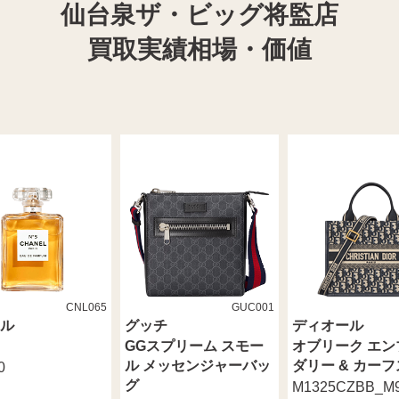
仙台泉ザ・ビッグ将監店
買取実績相場・価値
CNL065
GUC001
ル
グッチ
ディオール
GGスプリーム スモー
オブリーク エン
ル メッセンジャーバッ
ダリー & カー
0
グ
M1325CZBB_M