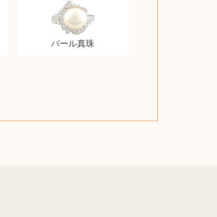
パール真珠
スティールシリーズ
グランドセイコー
ブライトリング
クラリネット
カルティエ
パール真珠
カルティエ
パール真珠
ディオール
カレンダー
ディオール
手帳カバー
スポーツ
アナスイ
ダンヒル
レイザー
プラダ
ライカ
リコー
アンプ