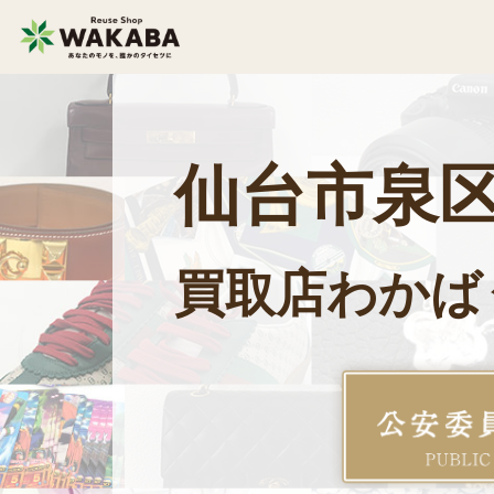
貴金属買取
金貨・銀貨買取
仙台市泉
切手買取
テレカ買取
ライター買取
楽器買取
買取店わかば
遺品整理
生前整理