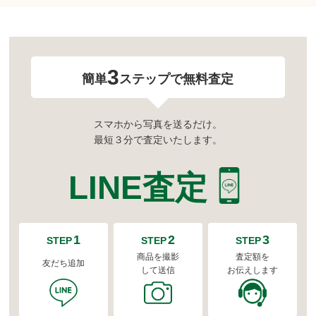
3
簡単
ステップで無料査定
スマホから写真を送るだけ。
最短３分で査定いたします。
LINE査定
1
2
3
STEP
STEP
STEP
商品を撮影
査定額を
友だち追加
して送信
お伝えします