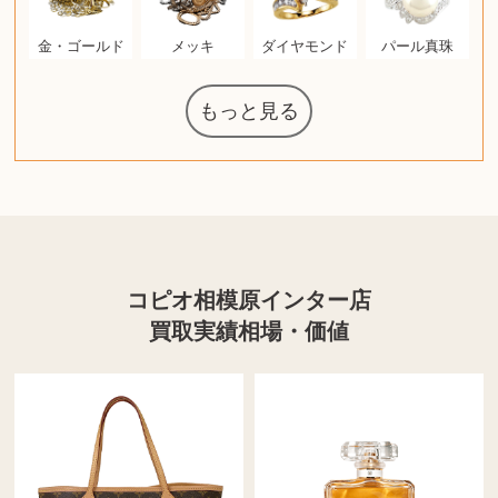
金・ゴールド
メッキ
ダイヤモンド
パール真珠
もっと見る
マジックザギ
ルイ・ヴィト
ポケモンカー
ウェッジウッ
コーヒーメー
ザ・ノース・
ルイス・ポー
チャイルドシ
日本電信電話
ジッポー
化粧水 ローシ
タグ・ホイヤ
アニメーショ
カルバンクラ
エヴァンゲリ
デジモンカー
ノートパソコ
デスクトップ
オーディオテ
シャワーヘッ
インゴ・マウ
JVCケンウッ
葉書・ポスト
エリザベスア
デュエルマス
ニンテンドー
グラフィック
ロイヤルコペ
マックツール
トム・ディク
ドルチェ&ガ
グランドセイ
ブライトリン
ファンデーシ
アメリカコイ
ドラゴンボー
チェンソーマ
バトルスピリ
西洋アンティ
スティールシ
ドクターマー
金・ゴールド
金・ゴールド
アランドロン
富士フイルム
ヴァンガード
ゼンハイザー
カナダグース
VRゴーグル
QUOカード
ロレックス
ブランデー
ジバンシー
マニキュア
化粧ポーチ
金貨・銀貨
ワンピース
キーボード
ガラスペン
筆（ふで）
スピーカー
図書カード
エアポッズ
シルバニア
モトローラ
アルインコ
エルメス
中国切手
アイドル
日本古銭
キヤノン
呪術廻戦
ヘレンド
リョービ
コミック
ミニカー
日本電気
ガラケー
Nゲージ
AirPods
iPhone
iPhone
カシオ
マウス
茶道具
ギター
チェス
髭剃り
マキタ
リール
ボッチ
カシオ
指輪
指輪
競馬
古銭
辞書
PS4
帯
アイシャドウ
ゲームソフト
エクスペリア
エインズレイ
モンクレール
レ・クリント
AppleWatch
ネックレス
ネックレス
スウォッチ
シャンパン
外国コイン
ャザリング
ボールペン
バイオリン
ドライヤー
ケルヒャー
ベビーカー
リカちゃん
HOゲージ
シャネル
記念切手
シャネル
中国古銭
鬼滅の刃
デュポン
中国骨董
マイセン
サックス
ボッシュ
レイバン
シャープ
メッキ
メッキ
コーチ
ニコン
ソニー
万年筆
お米券
旅行券
ビーツ
ルアー
ガラホ
鉄道
着物
囲碁
絵本
図鑑
東芝
草履
iPad
PS5
ティファニー
ダイヤモンド
ティファニー
ダイヤモンド
ペンタックス
パナソニック
ウルトラマン
ギャラクシー
トランペット
ギフトカード
ヘアアイロン
電動歯ブラシ
ベビーチェア
カルティエ
ディズニー
ウイスキー
カルティエ
株主優待券
ハイコーキ
アディダス
帯締・帯留
シチズン
中国紙幣
ブリーチ
エルメス
アイコム
Zゲージ
オメガ
グッチ
観光地
チーク
古紙幣
遊戯王
陶磁器
チェロ
ソニー
ボーズ
ロッド
ナイキ
モーイ
ソニー
沖電気
Apple
iMac
口紅
絵画
将棋
雑誌
レゴ
硯
クラリネット
スナップオン
カルティエ
パール真珠
カルティエ
パール真珠
ディオール
カレンダー
ディオール
タブレット
手帳カバー
魚群探知機
ディーゼル
アルテック
岩崎通信機
八重洲無線
MacBook
xbox one
スポーツ
アナスイ
化粧下地
モニター
ダンヒル
ビール券
レイザー
ヒルティ
知育玩具
プラダ
ワイン
ライカ
リコー
掛け軸
バカラ
アンプ
テレビ
掃除機
参考書
超合金
麻雀
（zippo）
フェイス
ルセン
カー
ート
公社
ン
ド
ド
クニカ
イン
ョン
オン
ラー
PC
ー
ン
ド
ン
ド
ド
ンハーゲン
ッバーナ
スイッチ
カード
ーデン
ターズ
ボード
ソン
ズ
リーズ
コー
ョン
ッツ
ーク
チン
グ
ン
ル
ン
MTG
コピオ相模原インター店
買取実績相場・価値