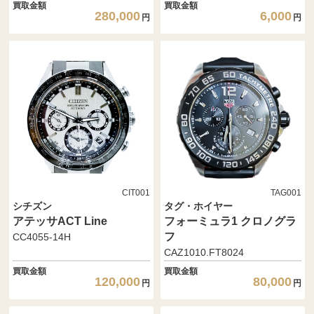
買取金額
買取金額
280,000
6,000
円
円
CIT001
TAG001
シチズン
タグ・ホイヤー
アテッサACT Line
フォーミュラ1 クロノグラ
フ
CC4055-14H
CAZ1010.FT8024
買取金額
買取金額
120,000
80,000
円
円