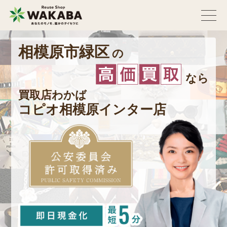
相模原市緑区
の
なら
買取店わかば
コピオ相模原インター店