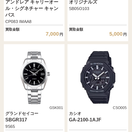
アンドレア キャリーオー
オリジナルズ
ル・シグネチャー キャン
SB05O103
バス
CP083 IMAA8
買取金額
買取金額
7,000
5,000
円
円
GSK001
CSO005
グランドセイコー
カシオ
SBGR317
GA-2100-1AJF
9S65