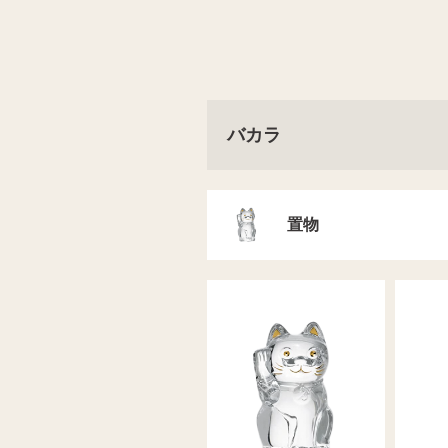
バカラ
置物