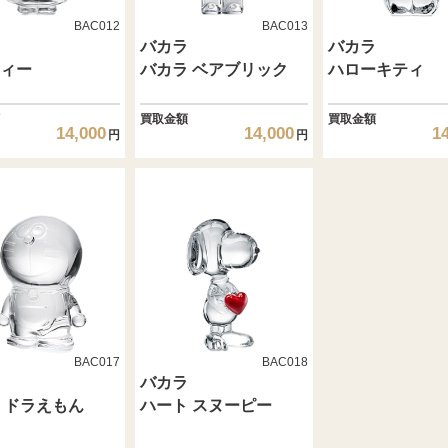
BAC012
BAC013
バカラ
バカラ
ィー
バカラ ベアブリック
ハローキティ
買取金額
買取金額
14,000
14,000
1
円
円
BAC017
BAC018
バカラ
 ドラえもん
ハート スヌーピー