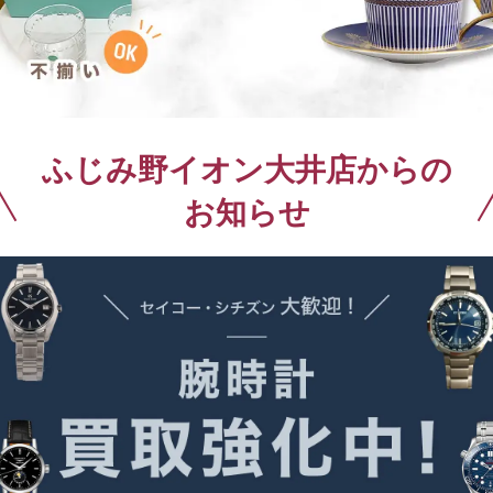
買取トラブルに注意
ふじみ野イオン大井店からの
お知らせ