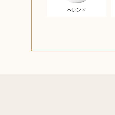
ヘレンド
ザ・ノース・フェイス
ジッポー（zippo）
日本電信電話公社
ルイ・ヴィトン
金・ゴールド
金・ゴールド
金・ゴールド
アランドロン
富士フイルム
ゼンハイザー
カナダグース
VRゴーグル
QUOカード
ロレックス
ブランデー
ジバンシー
マニキュア
化粧ポーチ
金貨・銀貨
ワンピース
キーボード
ガラスペン
筆（ふで）
スピーカー
図書カード
エアポッズ
ドライヤー
シルバニア
モトローラ
アルインコ
エルメス
中国切手
アイドル
日本古銭
キヤノン
呪術廻戦
ミニカー
日本電気
ガラケー
Nゲージ
AirPods
iPhone
iPhone
カシオ
マウス
茶道具
ギター
チェス
髭剃り
カシオ
指輪
指輪
指輪
競馬
古銭
PS4
帯