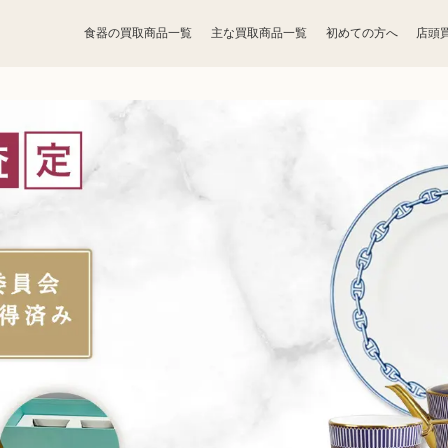
食器の買取商品一覧
主な買取商品一覧
初めての方へ
店頭
宝石買取
アクセサリー買取
お酒買取
香水買取
鉄道模型買取
ゲーム買取
骨董品買取
食器買取
家電買取
アパレル買取
携帯電話買取
着物買取