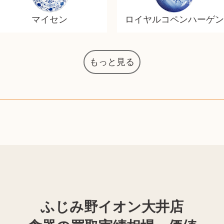
マイセン
ロイヤルコペンハーゲン
もっと見る
オーディオテクニカ
化粧水 ローション
カルバンクライン
エヴァンゲリオン
デスクトップPC
タグ・ホイヤー
アニメーション
ノートパソコン
シャワーヘッド
JVCケンウッド
アイシャドウ
ゲームソフト
エクスペリア
電動歯ブラシ
モンクレール
AppleWatch
ネックレス
ネックレス
ネックレス
スウォッチ
シャンパン
外国コイン
ボールペン
バイオリン
リカちゃん
HOゲージ
シャネル
記念切手
シャネル
中国古銭
鬼滅の刃
デュポン
中国骨董
サックス
レイバン
シャープ
メッキ
メッキ
メッキ
コーチ
ニコン
ソニー
万年筆
お米券
旅行券
ビーツ
ガラホ
鉄道
着物
囲碁
東芝
草履
iPad
PS5
ニンテンドースイッチ
ドルチェ&ガッバーナ
葉書・ポストカード
エリザベスアーデン
グラフィックボード
ティファニー
ダイヤモンド
ティファニー
ダイヤモンド
ティファニー
ダイヤモンド
ペンタックス
パナソニック
ウルトラマン
ギャラクシー
トランペット
ギフトカード
ヘアアイロン
カルティエ
ディズニー
ウイスキー
カルティエ
株主優待券
アディダス
帯締・帯留
シチズン
中国紙幣
ブリーチ
アイコム
Zゲージ
オメガ
グッチ
観光地
チーク
古紙幣
陶磁器
チェロ
ソニー
ボーズ
掃除機
ナイキ
ソニー
沖電気
Apple
iMac
口紅
絵画
将棋
レゴ
硯
ふじみ野イオン大井店