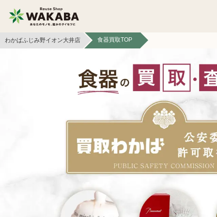
食器買取TOP
わかばふじみ野イオン大井店
貴金属買取
金貨・銀貨買取
切手買取
テレカ買取
カメラ買取
フィギュア買取
文具買取
ライター買取
イヤホン
ボードゲーム買取
ヘッドホン買取
黒電話買取
無線機買取