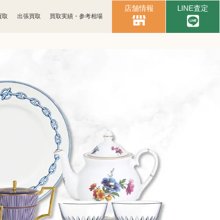
店舗情報
LINE査定
買取
出張買取
買取実績・参考相場
時計買取
ブランド買取
化粧品買取
古銭買取
パソコン
スマホ買取
周辺機器買取
楽器買取
金券買取
おもちゃ買取
電子辞書買取
Apple買取
レコード買取